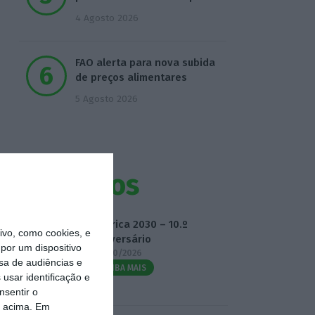
4 Agosto 2026
FAO alerta para nova subida
de preços alimentares
5 Agosto 2026
Eventos
Fábrica 2030 – 10.º
vo, como cookies, e
Aniversário
por um dispositivo
14/10/2026
sa de audiências e
SAIBA MAIS
usar identificação e
nsentir o
o acima. Em