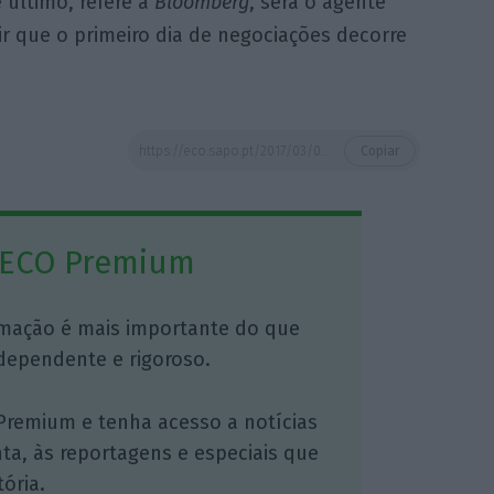
último, refere a
Bloomberg
, será o agente
ir que o primeiro dia de negociações decorre
https://eco.sapo.pt/2017/03/01/ring-snapchat-vai-valer-mais-de-20-mil-milhoes/
Copiar
 ECO Premium
mação é mais importante do que
dependente e rigoroso.
Premium e tenha acesso a notícias
nta, às reportagens e especiais que
ória.