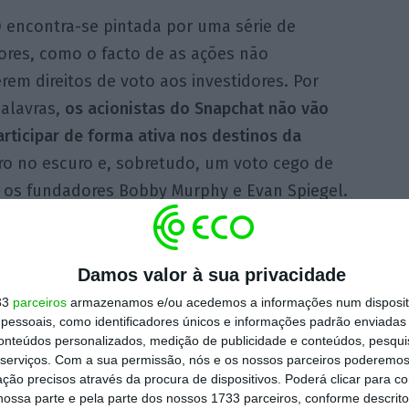
O encontra-se pintada por uma série de
res, como o facto de as ações não
em direitos de voto aos investidores. Por
palavras,
os acionistas do Snapchat não vão
rticipar de forma ativa nos destinos da
tiro no escuro e, sobretudo, um voto cego de
os fundadores Bobby Murphy e Evan Spiegel.
ndo uma oportunidade de negócio onde mais
 possibilitar o envio de mensagens que
Damos valor à sua privacidade
— seja um dia como um segundo. A empresa-
33
parceiros
armazenamos e/ou acedemos a informações num dispositi
essoais, como identificadores únicos e informações padrão enviadas 
ceitas da publicidade apresentada entre essas
conteúdos personalizados, medição de publicidade e conteúdos, pesqui
enda dos
Spectacles
, uns óculos de sol com
serviços.
Com a sua permissão, nós e os nossos parceiros poderemos 
ção precisos através da procura de dispositivos. Poderá clicar para co
ossa parte e pela parte dos nossos 1733 parceiros, conforme descrit