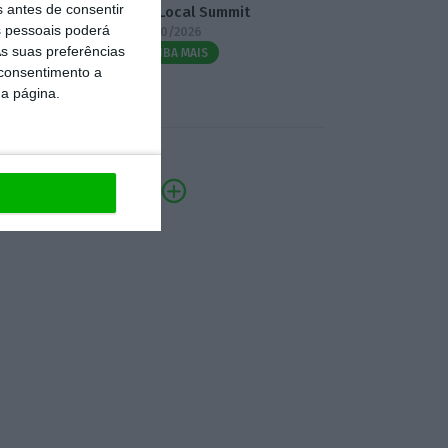
s antes de consentir
3.º Local Summit
 pessoais poderá
07/10/2026
s suas preferências
SAIBA MAIS
 consentimento a
da página.