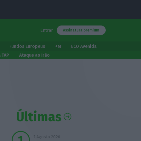
Entrar
Assinatura premium
Fundos Europeus
+M
ECO Avenida
a TAP
Ataque ao Irão
Últimas
7 Agosto 2026