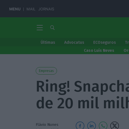
MENU
MAIL
JORNAIS
Últimas
Advocatus
ECOseguros
T
Caso Luís Neves
Or
Empresas
Ring! Snapcha
de 20 mil mil
Flávio Nunes