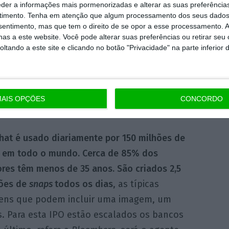
eder a informações mais pormenorizadas e alterar as suas preferência
ilhões de dólares no ano passado e outros
timento.
Tenha em atenção que algum processamento dos seus dados
nsentimento, mas que tem o direito de se opor a esse processamento. A
culos à venda. Isto por um lado. Porque, por
as a este website. Você pode alterar suas preferências ou retirar seu
pchat, juntando aos 514,64 milhões de dólares
tando a este site e clicando no botão "Privacidade" na parte inferior 
ndicadores de risco para vários analistas,
star nesta IPO.
Trocando por miúdos,
 2016, perdeu 1,27 dólares por cada dólar que
AIS OPÇÕES
CONCORDO
hat é usado diariamente por 150 milhões de
 em todo o mundo. Cerca de 85% dos
ores têm menos de 35 anos. São criados 2,5
hões de
snaps
todos os dias
, as típicas
ns que podem incluir uma imagem, um
. Para esta IPO estão escalados os bancos