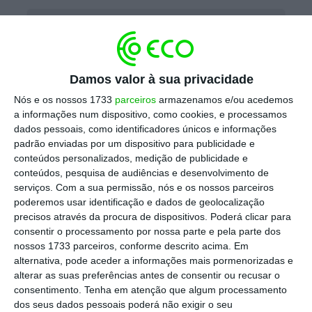
Governo coordena fundos para apostar na
economia circular
Ler Mais
Damos valor à sua privacidade
Nós e os nossos 1733
A Zero analisou informação disponibilizada
parceiros
armazenamos e/ou acedemos
a informações num dispositivo, como cookies, e processamos
pela Agência Portuguesa do Ambiente (APA)
dados pessoais, como identificadores únicos e informações
apontando que
os materiais reciclados, no
padrão enviadas por um dispositivo para publicidade e
conteúdos personalizados, medição de publicidade e
lixo urbano, correspondem a cerca de 74%,
conteúdos, pesquisa de audiências e desenvolvimento de
abrangendo orgânicos e materiais como vidro,
serviços.
Com a sua permissão, nós e os nossos parceiros
papel e cartão, metais e plásticos
.
poderemos usar identificação e dados de geolocalização
precisos através da procura de dispositivos. Poderá clicar para
consentir o processamento por nossa parte e pela parte dos
E concluiu que “são inequívocas as evidências
nossos 1733 parceiros, conforme descrito acima. Em
de que a meta de 36% prevista para 2016 e de
alternativa, pode aceder a informações mais pormenorizadas e
alterar as suas preferências antes de consentir ou recusar o
50% para 2020 já estão praticamente fora do
consentimento.
Tenha em atenção que algum processamento
alcance”, com a taxa de preparação para a
dos seus dados pessoais poderá não exigir o seu