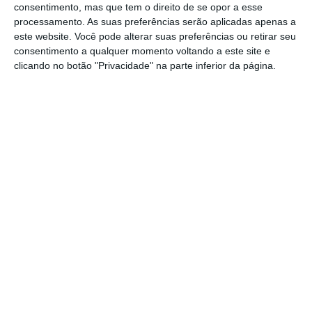
reciclagem em 2015 a não ultrapassar 28%.
consentimento, mas que tem o direito de se opor a esse
processamento. As suas preferências serão aplicadas apenas a
este website. Você pode alterar suas preferências ou retirar seu
"São inequívocas as evidências de
consentimento a qualquer momento voltando a este site e
que a meta de 36% prevista para
clicando no botão "Privacidade" na parte inferior da página.
2016 e de 50% para 2020 já estão
praticamente fora do alcance.”
Rui Berkemeier
Associação Sistema Terrestre Sustentável, Zero
Rui Berkemeier listou os fatores que tornam
complicado atingir as metas de reciclagem,
como a
opção pela recolha seletiva pois “está
evidenciado” que, através de ecopontos, “não
se resolve o problema”.
“Estagnamos na recolha seletiva e já
devíamos ter mudado há muito tempo para a