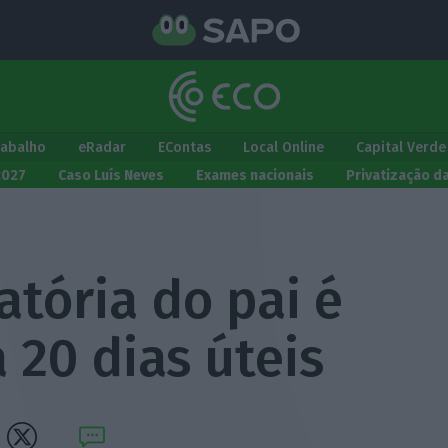
rabalho
eRadar
EContas
Local Online
Capital Verde
2027
Caso Luís Neves
Exames nacionais
Privatização d
atória do pai é
 20 dias úteis