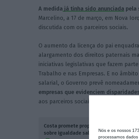
A medida
já tinha sido anunciada
pela 
Marcelino, a 17 de março, em Nova Ior
discutida com os parceiros sociais.
O aumento da licença do pai enquadr
alargamento dos direitos paternais m
iniciativas legislativas que fazem par
Trabalho e nas Empresas. E no âmbit
salarial, o Governo prevê nomeadame
empresas que evidenciem disparidades 
aos parceiros sociais.
Costa promete proposta
Nós e os nossos 17
sobre igualdade salarial
processamos dados p