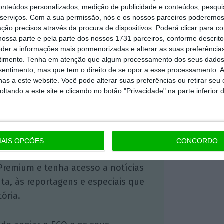
conteúdos personalizados, medição de publicidade e conteúdos, pesqui
serviços.
Com a sua permissão, nós e os nossos parceiros poderemos 
ção precisos através da procura de dispositivos. Poderá clicar para co
ossa parte e pela parte dos nossos 1731 parceiros, conforme descrit
https://eco.sapo.pt/2017/05/04/licenca-obrigatoria-do-pai-e-alargada-para-20-dias-uteis/
Copiar
eder a informações mais pormenorizadas e alterar as suas preferência
timento.
Tenha em atenção que algum processamento dos seus dados
nsentimento, mas que tem o direito de se opor a esse processamento. A
as a este website. Você pode alterar suas preferências ou retirar seu
tando a este site e clicando no botão "Privacidade" na parte inferior 
 ECO Premium
mação é mais importante do que
dependente e rigoroso.
AIS OPÇÕES
CONCORDO
Premium e tenha acesso a notícias
nta, às reportagens e especiais que
ória.