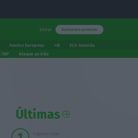
Entrar
Assinatura premium
Fundos Europeus
+M
ECO Avenida
a TAP
Ataque ao Irão
Últimas
5 Agosto 2026