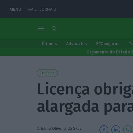
MENU
MAIL
JORNAIS
Últimas
Advocatus
ECOseguros
T
Orçamento do Estado 
Trabalho
Licença obrig
alargada para
Cristina Oliveira da Silva