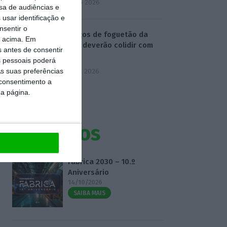
4 Agosto 2026
sa de audiências e
usar identificação e
nsentir o
Destroços de foguetão da
o acima. Em
SpaceX deverão colidir com
s antes de consentir
Lua
 pessoais poderá
s suas preferências
5 Agosto 2026
 consentimento a
da página.
Eventos
Fábrica 2030 – 10.º
Aniversário
14/10/2026
SAIBA MAIS