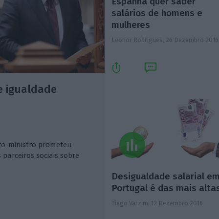
Espanha quer saber
salários de homens e
mulheres
Leonor Rodrigues,
26 Dezembro 2016
e igualdade
ro-ministro prometeu
parceiros sociais sobre
Desigualdade salarial e
Portugal é das mais alta
Tiago Varzim,
12 Dezembro 2016