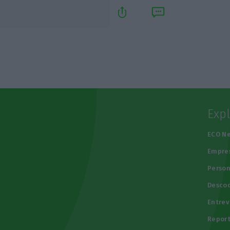
Exp
e
ECO N
Empre
Person
Descod
Entrev
Repor