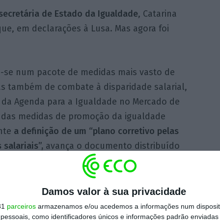
secretária de Estado da Igualdade
, Catarina
que, em declarações à Lusa. Mas agora foi
a-se num pacote de medidas mais vasto de
as também de combate à disparidade salarial,
te da Agenda para a Igualdade no Mercado de
o das medidas de promoção da igualdade
nte
a definição de um “plano corretivo pelas
salariais”,
avança o documento distribuído
Damos valor à sua privacidade
31
parceiros
armazenamos e/ou acedemos a informações num dispositi
essoais, como identificadores únicos e informações padrão enviadas 