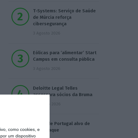
T-Systems: Serviço de Saúde
de Múrcia reforça
cibersegurança
3 Agosto 2026
Eólicas para ‘alimentar’ Start
Campus em consulta pública
3 Agosto 2026
Deloitte Legal Telles
assessora sócios da Bruma
4 Agosto 2026
Águas de Portugal alvo de
vo, como cookies, e
ciberataque
por um dispositivo