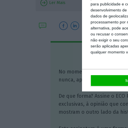
Ler Mais
para publicidade e 
desenvolvimento de 
dados de geolocaliza
processamento por n
alternativa, pode ac
ou recusar o consen
não exigir o seu co
serão aplicadas apen
qualquer momento vol
Assine o
No momento em que a infor
nunca, apoie o jornalismo in
M
De que forma? Assine o ECO 
exclusivas, à opinião que co
mostram o outro lado da hist