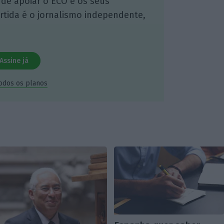
 de apoiar o ECO e os seus
artida é o jornalismo independente,
Assine já
todos os planos