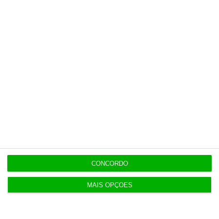
história.
Esta assinatura é uma forma de apoiar
o ECO e os seus jornalistas. A nossa
contrapartida é o jornalismo
independente, rigoroso e credível.
Assine já
Veja todos os planos
CONCORDO
MAIS OPÇÕES
Últimas