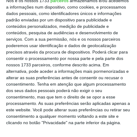
Nós e os nossos 1733
parceiros
armazenamos e/ou acedemos
a informações num dispositivo, como cookies, e processamos
dados pessoais, como identificadores únicos e informações
"Podemos ter uma voz mais forte na
padrão enviadas por um dispositivo para publicidade e
Europa. É interessante, porque
conteúdos personalizados, medição de publicidade e
quando estava no Governo
conteúdos, pesquisa de audiências e desenvolvimento de
serviços.
Com a sua permissão, nós e os nossos parceiros
estávamos na parte pior e as
poderemos usar identificação e dados de geolocalização
pessoas [diziam] ‘porque é que eles
precisos através da procura de dispositivos. Poderá clicar para
não gritam, porque é que eles não
consentir o processamento por nossa parte e pela parte dos
vão lá e dizem isto não pode ser?’.
nossos 1733 parceiros, conforme descrito acima. Em
alternativa, pode aceder a informações mais pormenorizadas e
Porque nessa altura não vale a pena
alterar as suas preferências antes de consentir ou recusar o
gritar.”
consentimento.
Tenha em atenção que algum processamento
dos seus dados pessoais poderá não exigir o seu
consentimento, mas que tem o direito de se opor a esse
Carlos Moedas
Comissário europeu para a Investigação, Ciência e Inovação
processamento. As suas preferências serão aplicadas apenas a
este website. Você pode alterar suas preferências ou retirar seu
consentimento a qualquer momento voltando a este site e
clicando no botão "Privacidade" na parte inferior da página.
“Agora sim,
temos a credibilidade para