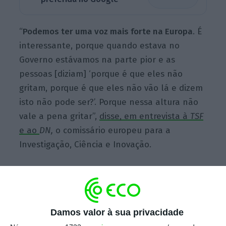
“
Podemos ter uma voz mais forte na Europa
. É
interessante, porque quando estava no
Governo estávamos na parte pior e as
pessoas [diziam] ‘porque é que eles não
gritam, porque é que eles não vão lá e dizem
isto não pode ser?’. Porque nessa altura não
vale a pena gritar”,
disse, em entrevista à
TSF
e ao
DN,
o comissário europeu para a
Investigação, Ciência e Inovação.
Damos valor à sua privacidade