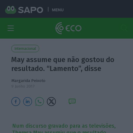
MENU
Internacional
May assume que não gostou do
resultado. “Lamento”, disse
Margarida Peixoto
9 Junho 2017
Num discurso gravado para as televisões,
Theresa May assumiu que o resultado