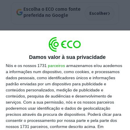
Escolha o ECO como fonte
›
Escolher
preferida no Google
“
É óbvio que queria um resultado diferente
do
que obtive na noite passada e
lamento pelos
colegas que perderam os seus lugares
, que
Damos valor à sua privacidade
não mereciam perder, e claro que vou refletir
no que aconteceu”, disse a primeira-ministra
Nós e os nossos 1731
parceiros
armazenamos e/ou acedemos
a informações num dispositivo, como cookies, e processamos
em funções, que se prepara para formar um
dados pessoais, como identificadores únicos e informações
novo Governo com o apoio do Partido
padrão enviadas por um dispositivo para publicidade e
Unionista Democrático da Irlanda do Norte.
conteúdos personalizados, medição de publicidade e
conteúdos, pesquisa de audiências e desenvolvimento de
serviços.
Com a sua permissão, nós e os nossos parceiros
poderemos usar identificação e dados de geolocalização
precisos através da procura de dispositivos. Poderá clicar para
consentir o processamento por nossa parte e pela parte dos
nossos 1731 parceiros, conforme descrito acima. Em
Tweet from @BBCBreaking