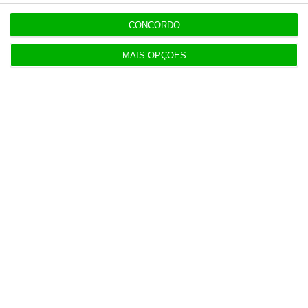
CONCORDO
MAIS OPÇÕES
Populares
Francesa Barrière “vai mudar muito” casino da
Póvoa e está a avaliar jogo online
2 Agosto 2026
AstraZeneca negoceia megafusão com BMS
3 Agosto 2026
Rock ‘n’ Law volta a 1 de outubro
3 Agosto 2026