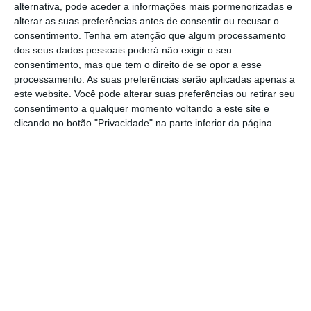
alternativa, pode aceder a informações mais pormenorizadas e
alterar as suas preferências antes de consentir ou recusar o
consentimento.
Tenha em atenção que algum processamento
Theresa May aproveitou ainda para frisar que
dos seus dados pessoais poderá não exigir o seu
o que considera mais importante é que o país
consentimento, mas que tem o direito de se opor a esse
consiga formar governo para iniciar as
processamento. As suas preferências serão aplicadas apenas a
este website. Você pode alterar suas preferências ou retirar seu
negociações do Brexit,
dentro de dez dias
.
consentimento a qualquer momento voltando a este site e
“Neste momento crítico para o nosso país é
clicando no botão "Privacidade" na parte inferior da página.
importante formar um governo, no interesse
nacional. Como somos o partido com mais
votos e mais lugares, somos o único em
posição para o fazer e é isso que estamos a
fazer”, argumentou.
May pronta para negociar Brexit e combater
terrorismo
Ler Mais