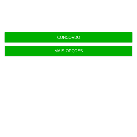
11:12
Bruxelas já pagou os 2,32 mil milhões do nono
cheque do PRR
CONCORDO
MAIS OPÇÕES
Populares
Meio milhão por hora
6 Agosto 2026
“Riscos associados à IA devem ser levados muito
a sério”
3 Agosto 2026