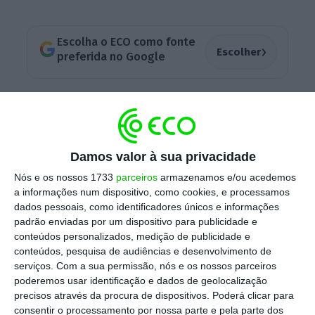
Escolha o ECO como fonte
›
Escolher
preferida no Google
Nesta primeira fase dos testes de stress —
a
segunda acontece a 28 de junho
— os maiores
bancos dos EUA reforçaram significativamente
Damos valor à sua privacidade
as suas defesas, mostrando que são capazes
Nós e os nossos 1733
parceiros
armazenamos e/ou acedemos
de suportar choques económicos. Este
a informações num dispositivo, como cookies, e processamos
resultado
mostra a resiliência do sistema
dados pessoais, como identificadores únicos e informações
financeiro norte-americano
, o que permite, à
padrão enviadas por um dispositivo para publicidade e
conteúdos personalizados, medição de publicidade e
semelhança do que tem acontecido nos
conteúdos, pesquisa de audiências e desenvolvimento de
últimos anos, que os bancos
usem essa
serviços.
Com a sua permissão, nós e os nossos parceiros
almofada extra de capital para remunerarem
poderemos usar identificação e dados de geolocalização
precisos através da procura de dispositivos. Poderá clicar para
os acionistas.
Os títulos da banca devem
consentir o processamento por nossa parte e pela parte dos