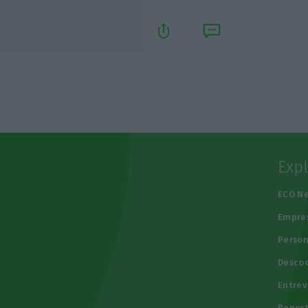
Exp
e
ECO N
Empre
Person
Descod
Entrev
Repor