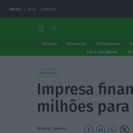
MENU
MAIL
JORNAIS
Últimas
Advocatus
ECOseguros
T
Caso Luís Neves
Or
Mercados
Impresa finan
milhões para
Alberto Teixeira