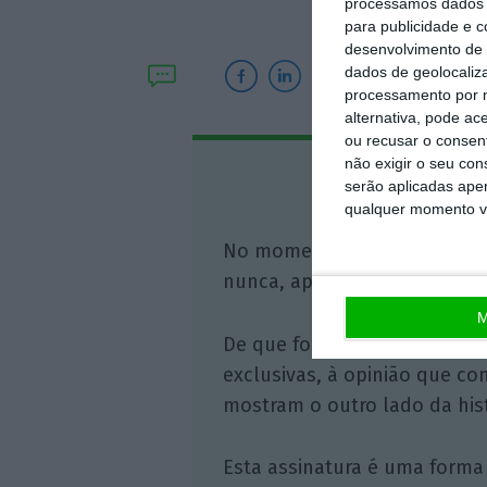
processamos dados p
para publicidade e 
desenvolvimento de 
dados de geolocaliza
processamento por n
alternativa, pode ac
ou recusar o consen
não exigir o seu co
Assine o
serão aplicadas apen
qualquer momento vol
No momento em que a infor
nunca, apoie o jornalismo in
M
De que forma? Assine o ECO 
exclusivas, à opinião que co
mostram o outro lado da hist
Esta assinatura é uma forma