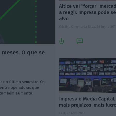
Altice vai “forçar” merca
a reagir. Impresa pode se
alvo
Cristina Oliveira da Silva,
26 Junho 201
s meses. O que se
r no último semestre. Os
 entre operadoras que
z também aumenta.
Impresa e Media Capital,
mais prejuízos, mais lucr
ECO,
27 Abril 2017