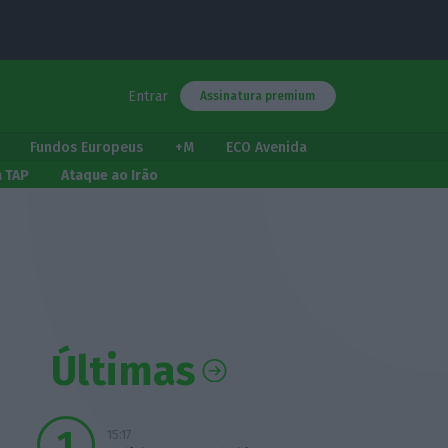
Entrar
Assinatura premium
Fundos Europeus
+M
ECO Avenida
a TAP
Ataque ao Irão
Últimas
15:17