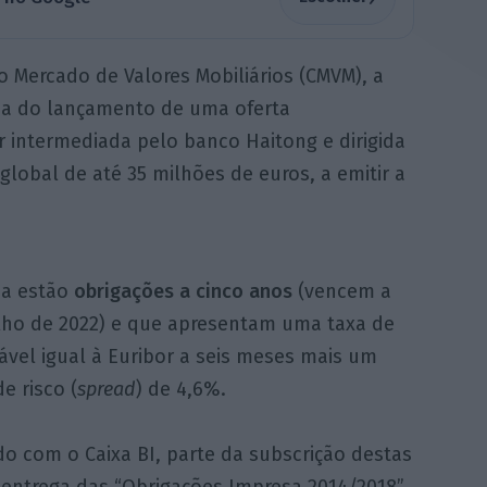
Mercado de Valores Mobiliários (CMVM), a
a do lançamento de uma oferta
r intermediada pelo banco Haitong e dirigida
global de até 35 milhões de euros, a emitir a
a estão
obrigações a cinco anos
(vencem a
ulho de 2022) e que apresentam uma taxa de
iável igual à Euribor a seis meses mais um
e risco (
spread
) de 4,6%.
o com o Caixa BI, parte da subscrição destas
 entrega das “Obrigações Impresa 2014/2018”,