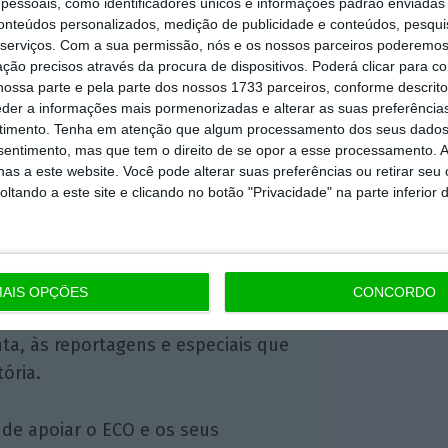
essoais, como identificadores únicos e informações padrão enviadas 
conteúdos personalizados, medição de publicidade e conteúdos, pesqui
serviços.
Com a sua permissão, nós e os nossos parceiros poderemos 
ção precisos através da procura de dispositivos. Poderá clicar para co
https://eco.sapo.pt/2017/07/03/impresa-financia-se-ate-35-milhoes-para-expandir-sede/
Copiar
ossa parte e pela parte dos nossos 1733 parceiros, conforme descrit
eder a informações mais pormenorizadas e alterar as suas preferência
timento.
Tenha em atenção que algum processamento dos seus dados
nsentimento, mas que tem o direito de se opor a esse processamento. A
 ECO Premium
as a este website. Você pode alterar suas preferências ou retirar seu
tando a este site e clicando no botão "Privacidade" na parte inferior 
mação é mais importante do que
dependente e rigoroso.
AIS OPÇÕES
CONCORDO
Premium e tenha acesso a notícias
nta, às reportagens e especiais que
ória.
 de apoiar o ECO e os seus