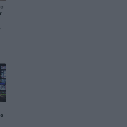
do
r
7
os