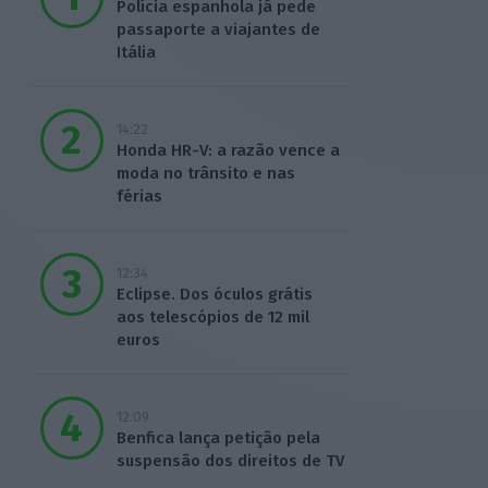
Polícia espanhola já pede
passaporte a viajantes de
Itália
14:22
Honda HR-V: a razão vence a
moda no trânsito e nas
férias
12:34
Eclipse. Dos óculos grátis
aos telescópios de 12 mil
euros
12:09
Benfica lança petição pela
suspensão dos direitos de TV