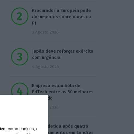
Procuradoria Europeia pede
documentos sobre obras da
PJ
3 Agosto 2026
Japão deve reforçar exército
com urgência
4 Agosto 2026
Empresa espanhola de
EdTech entre as 50 melhores
do mundo
5 Agosto 2026
Mulher detida após quatro
vo, como cookies, e
esfaqueamentos em Londres