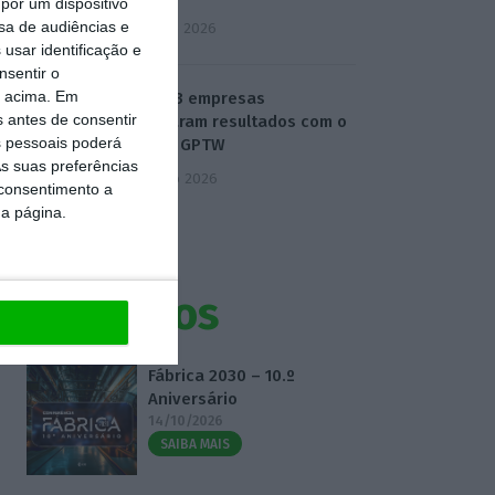
por um dispositivo
sa de audiências e
5 Agosto 2026
usar identificação e
nsentir o
o acima. Em
Como 23 empresas
s antes de consentir
alcançaram resultados com o
 pessoais poderá
modelo GPTW
s suas preferências
6 Agosto 2026
 consentimento a
da página.
Eventos
Fábrica 2030 – 10.º
Aniversário
14/10/2026
SAIBA MAIS