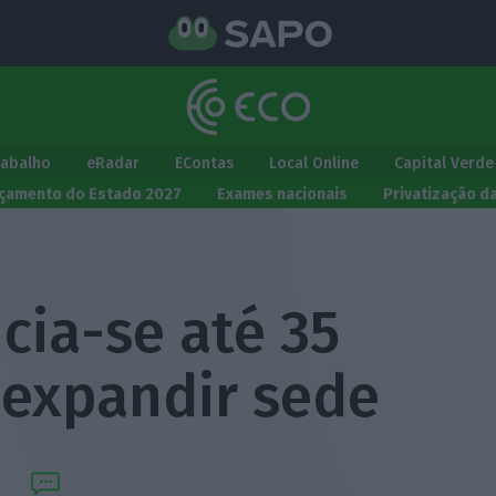
rabalho
eRadar
EContas
Local Online
Capital Verde
çamento do Estado 2027
Exames nacionais
Privatização d
cia-se até 35
 expandir sede