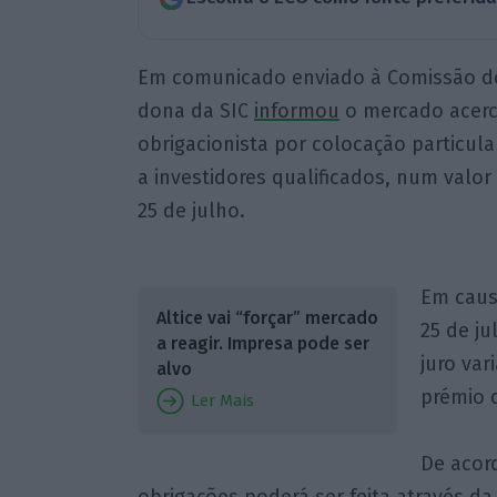
Em comunicado enviado à Comissão do 
dona da SIC
informou
o mercado acerc
obrigacionista por colocação particula
a investidores qualificados, num valor 
25 de julho.
Em caus
Altice vai “forçar” mercado
25 de j
a reagir. Impresa pode ser
juro var
alvo
prémio d
Ler Mais
De acord
obrigações poderá ser feita através da