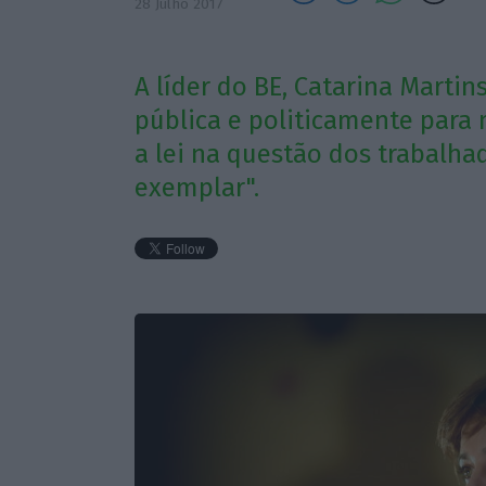
28 Julho 2017
A líder do BE, Catarina Martin
pública e politicamente para 
a lei na questão dos trabalha
exemplar".