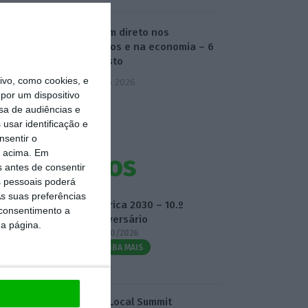
O dia em direto nos
mercados e na economia – 6
de agosto
vo, como cookies, e
6 Agosto 2026
por um dispositivo
sa de audiências e
usar identificação e
nsentir o
o acima. Em
Eventos
s antes de consentir
 pessoais poderá
s suas preferências
Fábrica 2030 – 10.º
 consentimento a
Aniversário
da página.
14/10/2026
SAIBA MAIS
3.º Local Summit