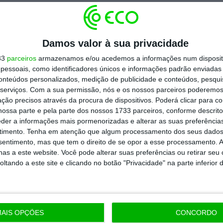
co argumento que a Altice conhece é o
 compreenda que esta ação “deve ter uma
rindo-se ao “maior processo de assédio
Damos valor à sua privacidade
ento ilegal” na PT.
33
parceiros
armazenamos e/ou acedemos a informações num dispositi
essoais, como identificadores únicos e informações padrão enviadas 
conteúdos personalizados, medição de publicidade e conteúdos, pesqui
dezoito trabalhadores da PT Portugal
serviços.
Com a sua permissão, nós e os nossos parceiros poderemos 
 a partir de 22 de julho a laborar em
ção precisos através da procura de dispositivos. Poderá clicar para co
ossa parte e pela parte dos nossos 1733 parceiros, conforme descrit
 detidas pelo grupo Altice e Visabeira
, no
eder a informações mais pormenorizadas e alterar as suas preferência
de um processo que levou a uma greve na
timento.
Tenha em atenção que algum processamento dos seus dados
nsentimento, mas que tem o direito de se opor a esse processamento. A
ra de telecomunicações.
as a este website. Você pode alterar suas preferências ou retirar seu
tando a este site e clicando no botão "Privacidade" na parte inferior 
https://eco.sapo.pt/2017/07/28/be-pressiona-governo-sobre-trabalhadores-da-pt-portugal/
Copiar
AIS OPÇÕES
CONCORDO