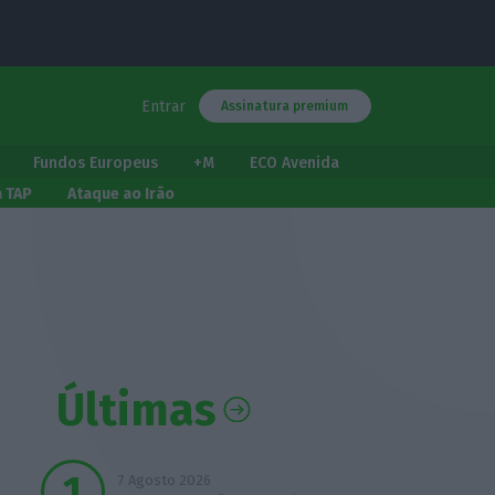
Entrar
Assinatura premium
Fundos Europeus
+M
ECO Avenida
a TAP
Ataque ao Irão
Últimas
7 Agosto 2026