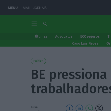
MENU
MAIL
JORNAIS
Últimas
Advocatus
ECOseguros
T
Caso Luís Neves
Or
Política
BE pressiona
trabalhadore
Lusa