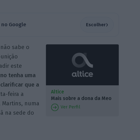
›
a no Google
Escolher
 não sabe o
punição
dir este
rno tenha uma
clarificar que a
Altice
ta-feira a
Mais sobre a dona da Meo
a Martins, numa
Ver Perfil
hã na sede do