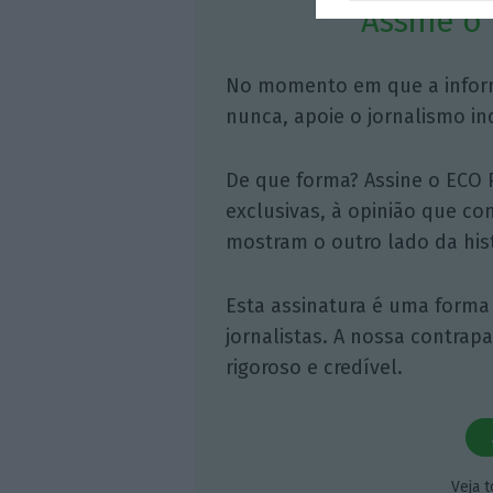
Assine o
No momento em que a infor
nunca, apoie o jornalismo in
De que forma? Assine o ECO 
exclusivas, à opinião que co
mostram o outro lado da hist
Esta assinatura é uma forma
jornalistas. A nossa contrap
rigoroso e credível.
Veja 