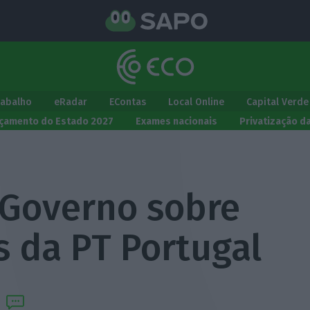
rabalho
eRadar
EContas
Local Online
Capital Verde
çamento do Estado 2027
Exames nacionais
Privatização d
 Governo sobre
s da PT Portugal