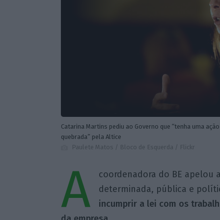
Catarina Martins pediu ao Governo que “tenha uma ação det
quebrada” pela Altice
Paulete Matos / Bloco de Esquerda / Flickr
A
coordenadora do BE apelou 
determinada, pública e polít
incumprir a lei com os traba
da empresa
.