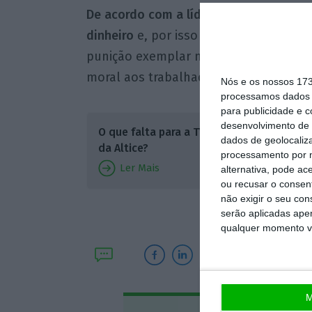
De acordo com a líder bloquista, o úni
dinheiro
e, por isso é necessário que
punição exemplar no nosso país”, refe
moral aos trabalhadores e de despedim
Nós e os nossos 17
processamos dados p
para publicidade e 
Cento e 
desenvolvimento de 
O que falta para a TVI ser
passaram
dados de geolocaliza
da Altice?
processamento por n
empresas
Ler Mais
alternativa, pode ac
âmbito 
ou recusar o consen
não exigir o seu co
operado
serão aplicadas apen
qualquer momento vol
M