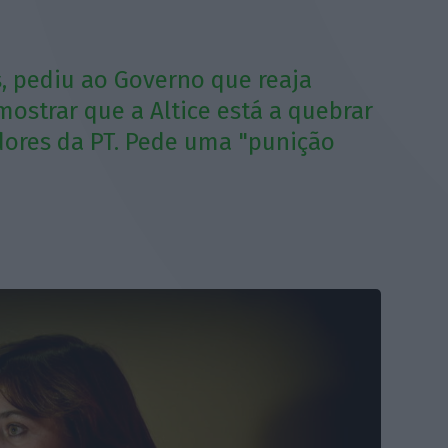
s, pediu ao Governo que reaja
mostrar que a Altice está a quebrar
dores da PT. Pede uma "punição