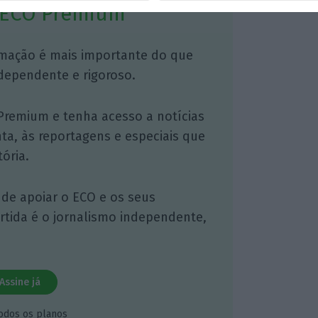
 ECO Premium
mação é mais importante do que
dependente e rigoroso.
Premium e tenha acesso a notícias
nta, às reportagens e especiais que
ória.
 de apoiar o ECO e os seus
artida é o jornalismo independente,
Assine já
todos os planos