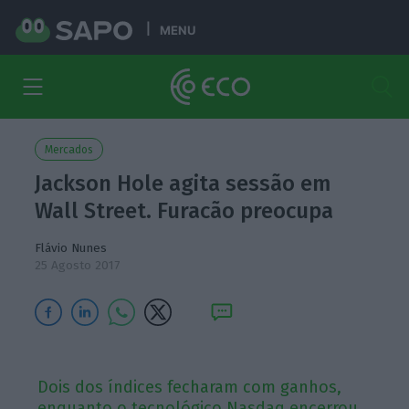
MENU
Mercados
Jackson Hole agita sessão em
Wall Street. Furacão preocupa
Flávio Nunes
25 Agosto 2017
Dois dos índices fecharam com ganhos,
enquanto o tecnológico Nasdaq encerrou