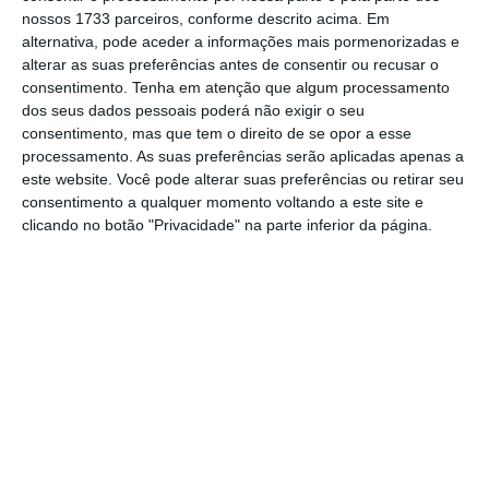
nossos 1733 parceiros, conforme descrito acima. Em
alternativa, pode aceder a informações mais pormenorizadas e
Neste contexto, o
S&P 500, que chegou a
alterar as suas preferências antes de consentir ou recusar o
consentimento.
Tenha em atenção que algum processamento
ganhar 0,61%,
encerrou a sessão com ganhos
dos seus dados pessoais poderá não exigir o seu
de 0,17% para 2.443,05 pontos, enquanto o
consentimento, mas que tem o direito de se opor a esse
industrial
Dow Jones
avançou 0,14% para
processamento. As suas preferências serão aplicadas apenas a
este website. Você pode alterar suas preferências ou retirar seu
21.813,67 pontos, beneficiando do
consentimento a qualquer momento voltando a este site e
comportamento das petrolíferas num dia de
clicando no botão "Privacidade" na parte inferior da página.
subida da matéria-prima devido ao furacão
Harvey. Em contrapartida, o tecnológico
Nasdaq
fechou a cair 0,09% para 6.265,64
pontos.
Com a conferência de Jackson Hole na reta
final,
as atenções dos investidores voltam-se
agora para um novo assunto que está na