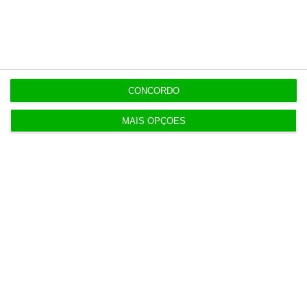
Auditoria à Polícia Judiciaria foi pedida pelo atual
diretor
19:53
Diretor financeiro da PJ nega obra feita por amigo
CONCORDO
de Neves
MAIS OPÇÕES
Populares
Lista de paraísos fiscais: reformar para complicar
5 Agosto 2026
Mau tempo: Governo autoriza quase 80 M€ para IP