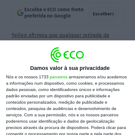
Escolha o ECO como fonte
›
Escolher
preferida no Google
Yellen afirmou que qualquer retirada de
estímulos à economia será sempre “modesta”
e alertou que nunca há certezas de que
“novas crises não vão acontecer”. Contudo,
Damos valor à sua privacidade
disse haver razões para se “esperar que o
sistema financeiro e a economia passem por
Nós e os nossos 1733
parceiros
armazenamos e/ou acedemos
a informações num dispositivo, como cookies, e processamos
menos crises e recuperem mais rapidamente
dados pessoais, como identificadores únicos e informações
de crises futuras”.
padrão enviadas por um dispositivo para publicidade e
conteúdos personalizados, medição de publicidade e
conteúdos, pesquisa de audiências e desenvolvimento de
serviços.
Com a sua permissão, nós e os nossos parceiros
Vai haver menos crises, mas “otimismo excessivo” é
poderemos usar identificação e dados de geolocalização
um risco
precisos através da procura de dispositivos. Poderá clicar para
Ler Mais
consentir o processamento por nossa parte e pela parte dos