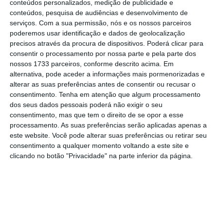
conteúdos personalizados, medição de publicidade e
pagar salários, Pedro Passos Coelho escolha
conteúdos, pesquisa de audiências e desenvolvimento de
serviços.
Com a sua permissão, nós e os nossos parceiros
a Altice aos trabalhadores”.
poderemos usar identificação e dados de geolocalização
precisos através da procura de dispositivos. Poderá clicar para
consentir o processamento por nossa parte e pela parte dos
Passos espera que BE se retrate de acusações à
nossos 1733 parceiros, conforme descrito acima. Em
Altice
alternativa, pode aceder a informações mais pormenorizadas e
Ler Mais
alterar as suas preferências antes de consentir ou recusar o
consentimento.
Tenha em atenção que algum processamento
dos seus dados pessoais poderá não exigir o seu
“No Bloco de Esquerda sabemos sempre de
consentimento, mas que tem o direito de se opor a esse
que lado estamos”, atirou.
processamento. As suas preferências serão aplicadas apenas a
este website. Você pode alterar suas preferências ou retirar seu
consentimento a qualquer momento voltando a este site e
De acordo com Catarina Martins, o relatório
clicando no botão "Privacidade" na parte inferior da página.
da ACT refere que “a transmissão de
estabelecimento, a figura que a Altice está a
utilizar para despedir trabalhadores, é algo
que é matéria de tribunais”.