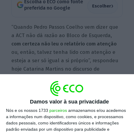
Escolha o ECO como fonte
›
Escolher
preferida no Google
“Quando Pedro Passos Coelho vem dizer que
a ACT não dá razão ao Bloco de Esquerda,
com certeza não leu o relatório com atenção
ou, então, talvez tenha lido com atenção e
esteja a ser só igual a si próprio”, respondeu
hoje Catarina Martins no discurso de
encerramento do Fórum Socialismo 2017, a
rentrée política do BE.
Damos valor à sua privacidade
A líder bloquista não fica, no entanto,
Nós e os nossos 1733
parceiros
armazenamos e/ou acedemos
surpreendida que “entre defender os
a informações num dispositivo, como cookies, e processamos
dados pessoais, como identificadores únicos e informações
trabalhadores ou a multinacional que se
padrão enviadas por um dispositivo para publicidade e
apresentou ao país como gostando pouco de