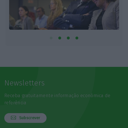
Newsletters
Receba gratuitamente informação económica de
referência
Subscrever