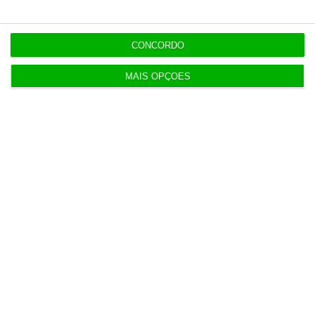
14:22
CONCORDO
Honda HR-V: a razão vence a moda no trânsito e
nas férias
MAIS OPÇÕES
12:34
Eclipse. Dos óculos grátis aos telescópios de 12
mil euros
12:09
Benfica lança petição pela suspensão dos direitos
de TV
11:49
Multicare foca website como ponto de acesso à
área saúde