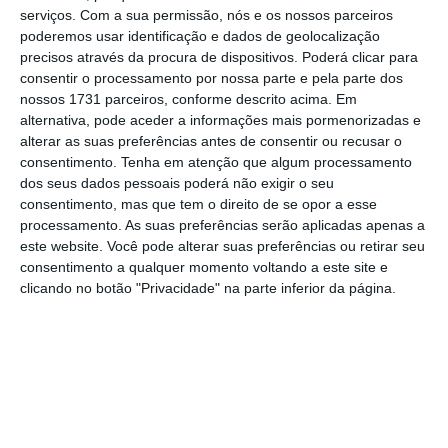
estratégico,
as atividades bancárias
serviços.
Com a sua permissão, nós e os nossos parceiros
relacionadas com o mercado de retalho
poderemos usar identificação e dados de geolocalização
(varejo) do banco serão encerradas na
precisos através da procura de dispositivos. Poderá clicar para
consentir o processamento por nossa parte e pela parte dos
sucursal em Portugal
“, indicou. E acrescentou:
nossos 1731 parceiros, conforme descrito acima. Em
“Para que os clientes possam continuar a
alternativa, pode aceder a informações mais pormenorizadas e
fazer suas operações bancárias
alterar as suas preferências antes de consentir ou recusar o
consentimento.
Tenha em atenção que algum processamento
normalmente, o
Banco do Brasil AG celebrou
dos seus dados pessoais poderá não exigir o seu
um protocolo com o Banco CTT que oferecerá
consentimento, mas que tem o direito de se opor a esse
um amplo conjunto de produtos e serviços
e
processamento. As suas preferências serão aplicadas apenas a
este website. Você pode alterar suas preferências ou retirar seu
em condições especiais para os clientes do
consentimento a qualquer momento voltando a este site e
Banco do Brasil que terão suas contas
clicando no botão "Privacidade" na parte inferior da página.
encerradas e que pretendam manter
operações bancárias em Portugal”.
Banco CTT tem mais de 420 milhões de euros em
depósitos
Ler Mais