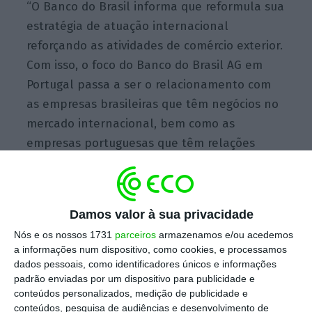
“O Banco do Brasil informa que reformula sua
estratégia de atuação internacional
reforçando as atividades de comércio exterior.
Com isso, o foco do Banco do Brasil AG em
Portugal passa a ser o relacionamento com
as empresas brasileiras que têm negócios no
mercado internacional, bem como as
empresas portuguesas que têm relações
comerciais no Brasil, de forma integrada às
atividades do mercado de atacado no Brasil”,
lê-se nas respostas enviadas por escrito à
Damos valor à sua privacidade
Lusa pela administração da sucursal em
Nós e os nossos 1731
parceiros
armazenamos e/ou acedemos
Portugal do Banco do Brasil.
a informações num dispositivo, como cookies, e processamos
dados pessoais, como identificadores únicos e informações
padrão enviadas por um dispositivo para publicidade e
“Em função deste reposicionamento
conteúdos personalizados, medição de publicidade e
conteúdos, pesquisa de audiências e desenvolvimento de