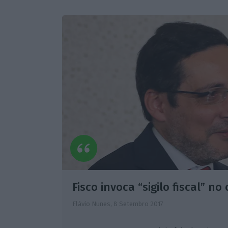
Fisco invoca “sigilo fiscal” n
Flávio Nunes,
8 Setembro 2017