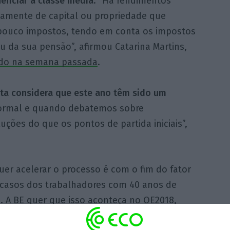
eficiar a classe média
. “Há rendimentos
mente de capital ou propriedade que
ouco impostos, tendo em conta os impostos
 da sua pensão”, afirmou Catarina Martins,
çado na semana passada
.
sta considera que este ano têm sido um
 normal e quando debatemos sobre
ções do que os pontos de partida iniciais”,
er acelerar o processo é com o fim do fator
 casos dos trabalhadores com 40 anos de
e. A BE quer que isso aconteça no OE2018,
enas 70 milhões de euros”.