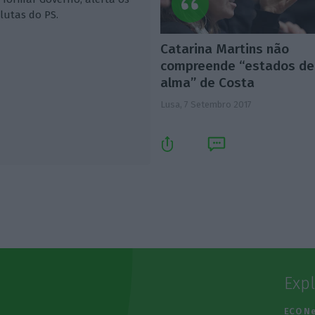
lutas do PS.
Catarina Martins não
compreende “estados de
alma” de Costa
Lusa,
7 Setembro 2017
Exp
e
ECO N