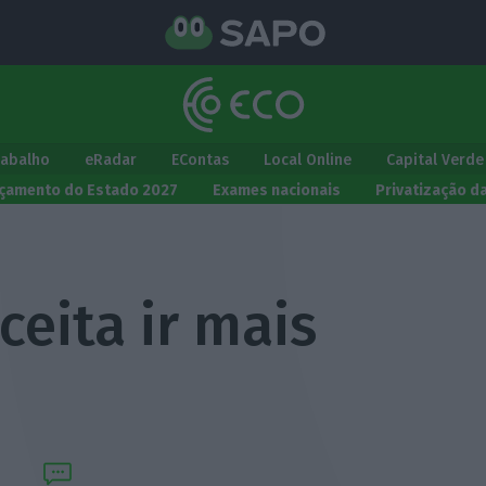
rabalho
eRadar
EContas
Local Online
Capital Verde
çamento do Estado 2027
Exames nacionais
Privatização d
ceita ir mais