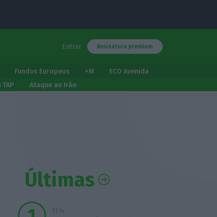
Entrar
Assinatura premium
Fundos Europeus
+M
ECO Avenida
a TAP
Ataque ao Irão
Últimas
21:14