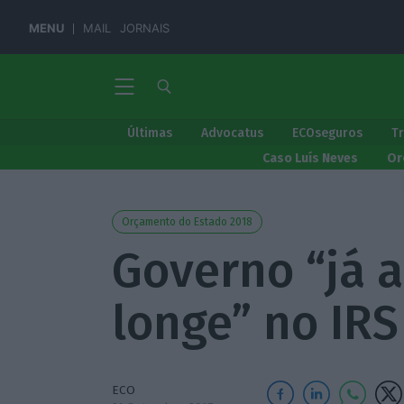
MENU
MAIL
JORNAIS
Últimas
Advocatus
ECOseguros
T
Caso Luís Neves
Or
Orçamento do Estado 2018
Governo “já a
longe” no IRS
ECO