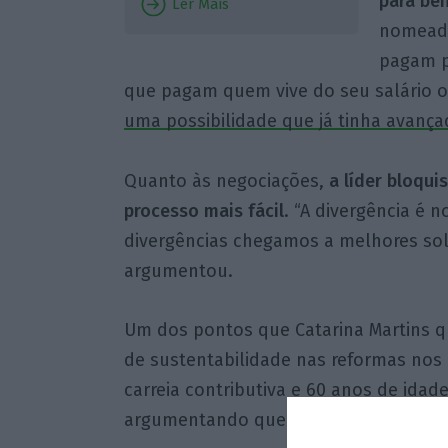
para ben
Ler Mais
nomeada
pagam p
que pagam quem vive do seu salário ou
uma possibilidade que já tinha avan
Quanto às negociações,
a líder bloqui
processo mais fácil
. “A divergência é
divergências chegamos a melhores solu
argumentou.
Um dos pontos que Catarina Martins qu
de sustentabilidade nas reformas nos
carreia contributiva e 60 anos de idad
argumentando que a medida “custa ap