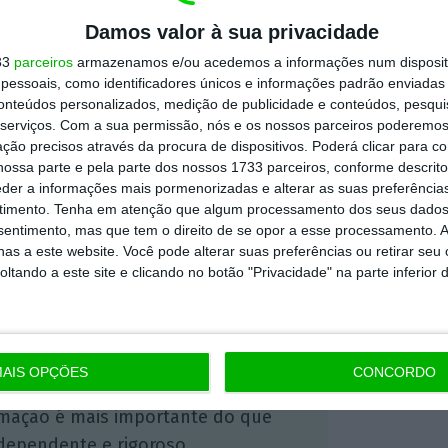
e o futuro, num possível Governo de
Damos valor à sua privacidade
o, após as eleições legislativas de 2019,
o
33
parceiros
armazenamos e/ou acedemos a informações num dispositi
essoais, como identificadores únicos e informações padrão enviadas 
ererá a pasta das Finanças e a do Trabalho.
conteúdos personalizados, medição de publicidade e conteúdos, pesqui
à atuação de Marcelo, Catarina Martins
serviços.
Com a sua permissão, nós e os nossos parceiros poderemos 
ção precisos através da procura de dispositivos. Poderá clicar para co
ca-a de equilibrada, mas diz que o Presidente
ossa parte e pela parte dos nossos 1733 parceiros, conforme descrit
lica tem sido igual a si próprio.
eder a informações mais pormenorizadas e alterar as suas preferência
timento.
Tenha em atenção que algum processamento dos seus dados
nsentimento, mas que tem o direito de se opor a esse processamento. A
as a este website. Você pode alterar suas preferências ou retirar seu
https://eco.sapo.pt/2017/09/21/catarina-martins-governo-ja-aceita-ir-mais-longe-no-irs/
Copiar
tando a este site e clicando no botão "Privacidade" na parte inferior 
 ECO Premium
AIS OPÇÕES
CONCORDO
mação é mais importante do que
dependente e rigoroso.