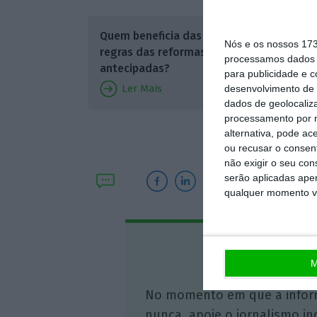
Já sobr
Quem beneficia das novas
coligaçã
Nós e os nossos 17
regras das reformas
processamos dados p
Bloco qu
antecipadas?
para publicidade e 
Quanto 
Ler Mais
desenvolvimento de 
dados de geolocaliza
classifi
processamento por n
da Repúb
alternativa, pode ac
ou recusar o consen
não exigir o seu co
serão aplicadas apen
qualquer momento vol
Assine o
M
No momento em que a infor
nunca, apoie o jornalismo in