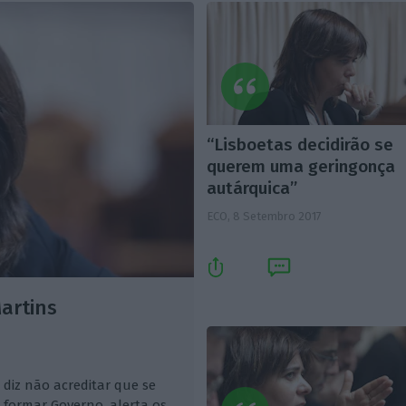
“Lisboetas decidirão se
querem uma geringonça
autárquica”
ECO,
8 Setembro 2017
artins
 diz não acreditar que se
 formar Governo, alerta os