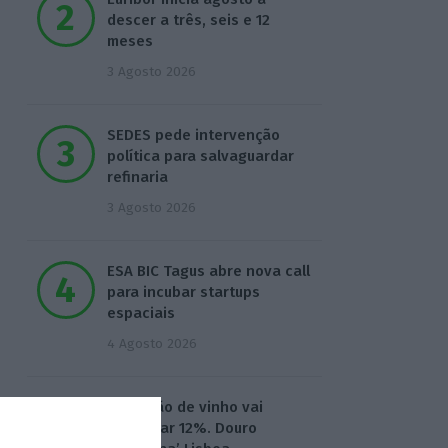
descer a três, seis e 12
meses
3 Agosto 2026
SEDES pede intervenção
política para salvaguardar
refinaria
3 Agosto 2026
ESA BIC Tagus abre nova call
para incubar startups
espaciais
4 Agosto 2026
Produção de vinho vai
aumentar 12%. Douro