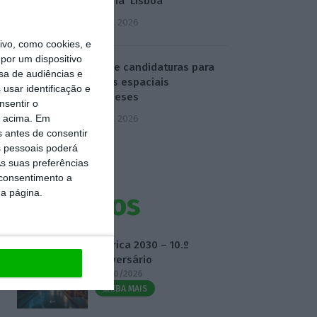
‘destrona’ Lisboa
5 Agosto 2026
vo, como cookies, e
por um dispositivo
ESA abre candidaturas para
sa de audiências e
projetos espaciais
usar identificação e
portugueses
nsentir o
o acima. Em
5 Agosto 2026
s antes de consentir
 pessoais poderá
s suas preferências
 consentimento a
da página.
Eventos
Fábrica 2030 – 10.º
Aniversário
14/10/2026
SAIBA MAIS