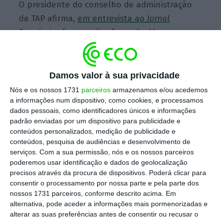
O presidente do conselho de administração
da TAP afirma,
em entrevista ao
Jornal
Económico
[acesso livre], que “
vai haver novas
rotas, vai haver um reforço de rotas já
existentes e vai haver rotas que serão
retomadas
“. Estas declarações surgem depois
Damos valor à sua privacidade
de, em 2015,
a companhia aérea se ter
Nós e os nossos 1731
parceiros
armazenamos e/ou acedemos
privatizado para conseguir cortes nos custos.
a informações num dispositivo, como cookies, e processamos
dados pessoais, como identificadores únicos e informações
padrão enviadas por um dispositivo para publicidade e
conteúdos personalizados, medição de publicidade e
conteúdos, pesquisa de audiências e desenvolvimento de
TAP lança campanha internacional para época baixa
serviços.
Com a sua permissão, nós e os nossos parceiros
Ler Mais
poderemos usar identificação e dados de geolocalização
precisos através da procura de dispositivos. Poderá clicar para
consentir o processamento por nossa parte e pela parte dos
nossos 1731 parceiros, conforme descrito acima. Em
Uma decisão que
não foi bem aceite pelos
alternativa, pode aceder a informações mais pormenorizadas e
cidadãos do norte, e também por Rui Moreira
,
alterar as suas preferências antes de consentir ou recusar o