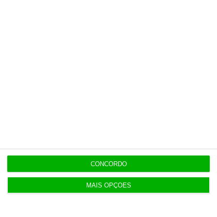
Conta Lá?
ENTREVISTA
7:05
“O ESG morreu, longa vida ao ESG”
Populares
Na Estónia, com um olho no céu e outro na Rússia
CONCORDO
3 Agosto 2026
MAIS OPÇÕES
Irão anuncia possível acordo com Omã em Ormuz
2 Agosto 2026