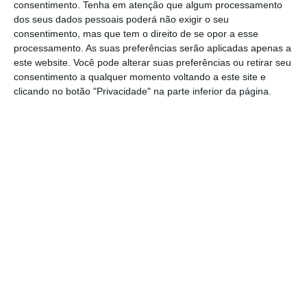
presidente da Câmara do Porto. No entanto,
consentimento.
Tenha em atenção que algum processamento
dos seus dados pessoais poderá não exigir o seu
garante que não tem ae ver com a cidade do
consentimento, mas que tem o direito de se opor a esse
Porto. “Se analisarmos a história da TAP e a
processamento. As suas preferências serão aplicadas apenas a
relação da TAP
não só com o Porto e o Norte,
este website. Você pode alterar suas preferências ou retirar seu
consentimento a qualquer momento voltando a este site e
mas também com outras regiões do país
,
clicando no botão "Privacidade" na parte inferior da página.
poderia citar o Algarve, os Açores e a Madeira,
são
relações que conhecem altos e baixos, é
normal, isso acontece”
, disse.
Quanto ao futuro das novas e das atuais
rotas, Miguel Frasquilho acrescentou: “Penso
que vai haver, no fundo, rotas para todos os
gostos.
Rotas que vão dinamizar o turismo,
que vão dinamizar o tecido empresarial da
região, que são do gosto de muitos
empresários, e que portanto refletem uma