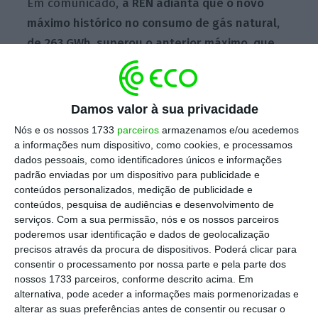
Em comunicado,
a REN adianta que o novo
máximo histórico no consumo de gás natural,
de 263 GWh, superou o anterior máximo, que
tinha sido alcançado em 19 janeiro deste ano
,
dia em que o consumo de gás natural atingiu
247,1 GWh.
Damos valor à sua privacidade
Nós e os nossos 1733
parceiros
armazenamos e/ou acedemos
a informações num dispositivo, como cookies, e processamos
“O consumo de gás natural regista este ano os
dados pessoais, como identificadores únicos e informações
valores mais elevados de sempre
, totalizando
padrão enviadas por um dispositivo para publicidade e
conteúdos personalizados, medição de publicidade e
até ao dia 11 deste mês, 66.490 GWh, um valor
conteúdos, pesquisa de audiências e desenvolvimento de
que está já 15% acima do anterior máximo
serviços.
Com a sua permissão, nós e os nossos parceiros
anual ocorrido em 2010″, acrescenta a
poderemos usar identificação e dados de geolocalização
precisos através da procura de dispositivos. Poderá clicar para
empresa liderada por Rodrigo Costa.
consentir o processamento por nossa parte e pela parte dos
nossos 1733 parceiros, conforme descrito acima. Em
alternativa, pode aceder a informações mais pormenorizadas e
EDP: Seca não afeta os preços da eletricidade, para
alterar as suas preferências antes de consentir ou recusar o
já