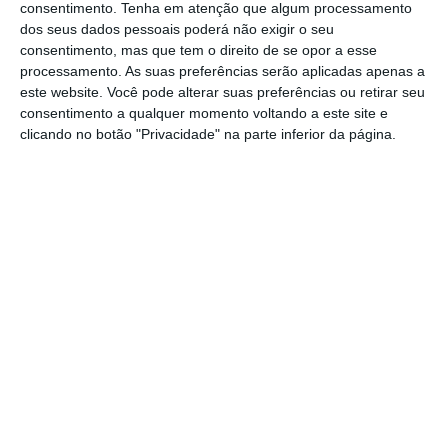
consentimento.
Tenha em atenção que algum processamento
Ler Mais
dos seus dados pessoais poderá não exigir o seu
consentimento, mas que tem o direito de se opor a esse
processamento. As suas preferências serão aplicadas apenas a
Comparado com 2016, o consumo de gás
este website. Você pode alterar suas preferências ou retirar seu
consentimento a qualquer momento voltando a este site e
natural até 11 de dezembro apresenta um
clicando no botão "Privacidade" na parte inferior da página.
crescimento de 27,5%, com o segmento do
mercado convencional a crescer 4,4% e o do
mercado elétrico 90,1%.
“A elevada utilização das centrais a gás
natural, na produção de energia elétrica,
deve-se à situação de seca em que Portugal
se encontra, com a consequente redução da
produção hidráulica e ainda ao facto de o
sistema elétrico nacional estar este ano
fortemente exportador”, adianta a empresa.