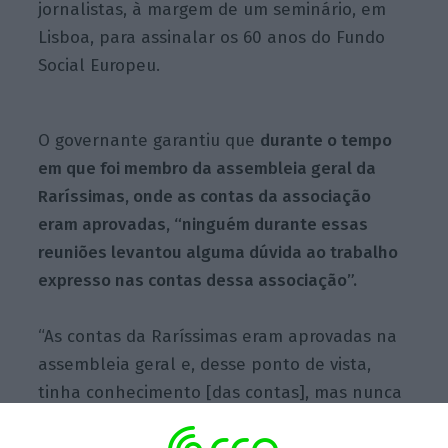
jornalistas, à margem de um seminário, em
Lisboa, para assinalar os 60 anos do Fundo
Social Europeu.
O governante garantiu que
durante o tempo
em que foi membro da assembleia geral da
Raríssimas, onde as contas da associação
eram aprovadas, “ninguém durante essas
reuniões levantou alguma dúvida ao trabalho
expresso nas contas dessa associação”.
“As contas da Raríssimas eram aprovadas na
assembleia geral e, desse ponto de vista,
tinha conhecimento [das contas], mas nunca
tive conhecimento, nunca foi identificado,