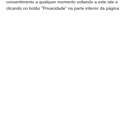
consentimento a qualquer momento voltando a este site e
clicando no botão "Privacidade" na parte inferior da página.
“Obviamente que, se isso tivesse acontecido,
eu naturalmente teria agido em
conformidade, quer num momento [enquanto
membro da Raríssimas] quer noutro
[enquanto ministro] e, por isso, se me
pergunta se estou de consciência tranquila,
estou”, afirmou Vieira da Silva.
O ministro disse ainda que
só depois da
inspeção que está a ser feita pela Segurança
Social na sequência da reportagem da TVI que
denunciou a gestão danosa da Raríssimas é
que se poderá verificar “se do lado do Estado
houve alguma fragilidade”.