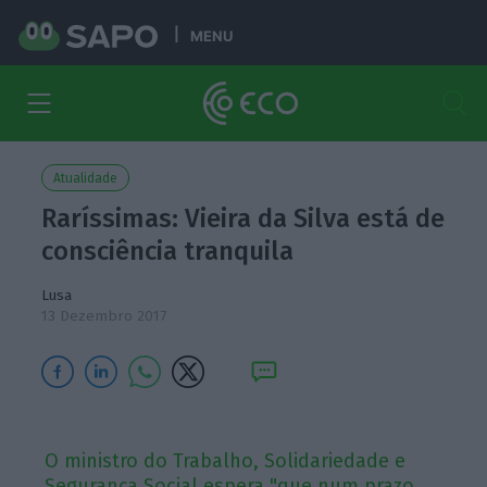
MENU
Atualidade
Raríssimas: Vieira da Silva está de
consciência tranquila
Lusa
13 Dezembro 2017
O ministro do Trabalho, Solidariedade e
Segurança Social espera "que num prazo