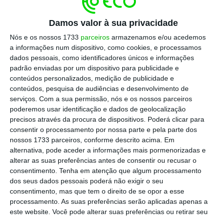
nem apresentado por ninguém nessas
assembleias gerais qualquer dúvida sobre
Damos valor à sua privacidade
essas mesmas contas”, sublinhou Vieira da
Nós e os nossos 1733
parceiros
armazenamos e/ou acedemos
Silva.
a informações num dispositivo, como cookies, e processamos
dados pessoais, como identificadores únicos e informações
padrão enviadas por um dispositivo para publicidade e
Em cinco anos, Estado deu cinco milhões à
conteúdos personalizados, medição de publicidade e
Raríssimas
conteúdos, pesquisa de audiências e desenvolvimento de
Ler Mais
serviços.
Com a sua permissão, nós e os nossos parceiros
poderemos usar identificação e dados de geolocalização
precisos através da procura de dispositivos. Poderá clicar para
Questionado sobre se está de consciência
consentir o processamento por nossa parte e pela parte dos
nossos 1733 parceiros, conforme descrito acima. Em
tranquila
, quer enquanto antigo membro da
alternativa, pode aceder a informações mais pormenorizadas e
assembleia geral da Raríssimas, quer
alterar as suas preferências antes de consentir ou recusar o
enquanto ministro que tutela a Segurança
consentimento.
Tenha em atenção que algum processamento
dos seus dados pessoais poderá não exigir o seu
Social e que concede a maioria dos apoios à
consentimento, mas que tem o direito de se opor a esse
instituição,
o ministro respondeu
processamento. As suas preferências serão aplicadas apenas a
afirmativamente.
este website. Você pode alterar suas preferências ou retirar seu