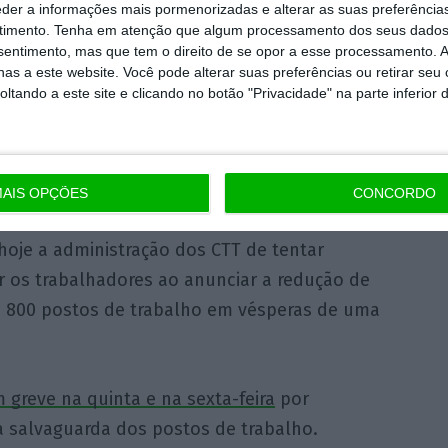
go de três anos, justificada com a queda do
eder a informações mais pormenorizadas e alterar as suas preferência
timento.
Tenha em atenção que algum processamento dos seus dados
nviado à Comissão do Mercado de Valores
nsentimento, mas que tem o direito de se opor a esse processamento. A
m que estão
previstas
reduções entre 15% e
as a este website. Você pode alterar suas preferências ou retirar seu
tando a este site e clicando no botão "Privacidade" na parte inferior 
ros executivos
e não executivos da
 de uma nota à imprensa, o Sindicato dos
AIS OPÇÕES
CONCORDO
adores dos Correios e Telecomunicações
hoje a administração dos CTT de tentar
r os trabalhadores ao anunciar a redução de
e 800 postos de trabalho em vésperas de uma
 greve na quinta e na sexta-feira
por
a salvaguarda dos postos de trabalho.