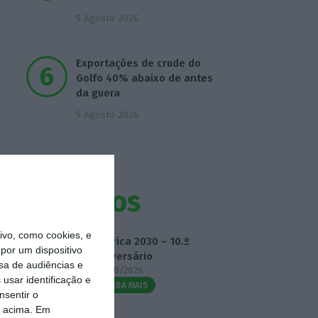
5 Agosto 2026
Exportações de crude do
Golfo 40% abaixo de antes
da guera
5 Agosto 2026
Eventos
vo, como cookies, e
Fábrica 2030 – 10.º
por um dispositivo
Aniversário
sa de audiências e
14/10/2026
usar identificação e
SAIBA MAIS
nsentir o
o acima. Em