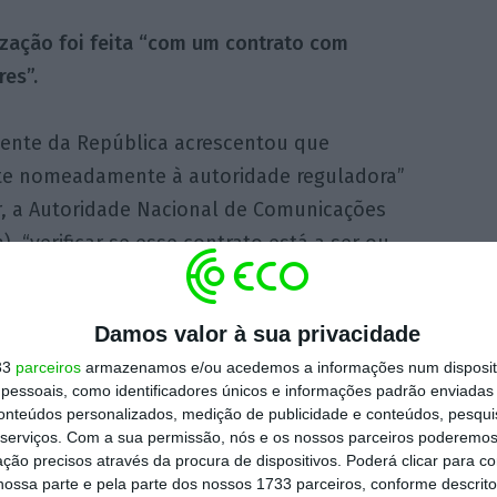
ização foi feita “com um contrato com
es”.
dente da República acrescentou que
e nomeadamente à autoridade reguladora”
r, a Autoridade Nacional de Comunicações
, “verificar se esse contrato está a ser ou
prido e se será ou não cumprido no futuro”.
Damos valor à sua privacidade
Orçamento do Estado para 2018
, Marcelo
33
parceiros
armazenamos e/ou acedemos a informações num dispositi
“ainda não chegou” ao Palácio de Belém.
essoais, como identificadores únicos e informações padrão enviadas 
conteúdos personalizados, medição de publicidade e conteúdos, pesqui
serviços.
Com a sua permissão, nós e os nossos parceiros poderemos 
 Portugal,
empresa que emprega 6.700
ção precisos através da procura de dispositivos. Poderá clicar para co
ano de reestruturação
que prevê uma
redução
ossa parte e pela parte dos nossos 1733 parceiros, conforme descrit