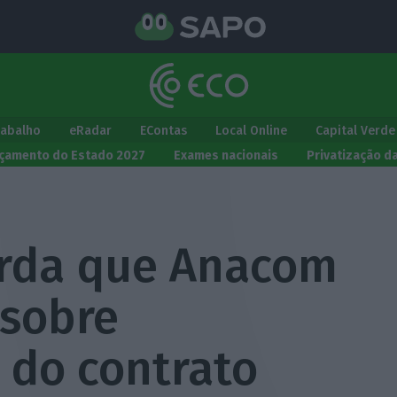
rabalho
eRadar
EContas
Local Online
Capital Verde
çamento do Estado 2027
Exames nacionais
Privatização d
arda que Anacom
 sobre
do contrato