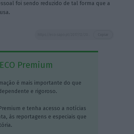
essoal foi sendo reduzido de tal forma que a
usa.
https://eco.sapo.pt/2017/12/20/marcelo-aguarda-que-anacom-se-pronuncie-sobre-cumprimento-do-contrato-pelos-ctt/
Copiar
 ECO Premium
mação é mais importante do que
dependente e rigoroso.
Premium e tenha acesso a notícias
nta, às reportagens e especiais que
ória.