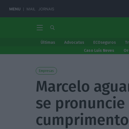
MENU
MAIL
JORNAIS
Últimas
Advocatus
ECOseguros
T
Caso Luís Neves
Or
Empresas
Marcelo agu
se pronuncie
cumprimento 