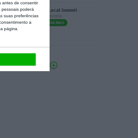
s antes de consentir
 pessoais poderá
3.º Local Summit
s suas preferências
07/10/2026
 consentimento a
SAIBA MAIS
da página.