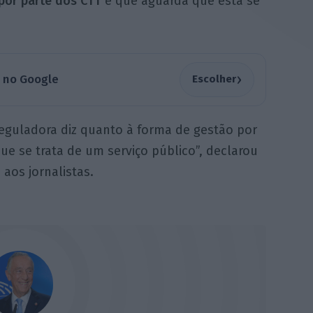
por parte dos CTT
e que aguarda que esta se
›
a no Google
Escolher
eguladora diz quanto à forma de gestão por
ue se trata de um serviço público”, declarou
aos jornalistas.