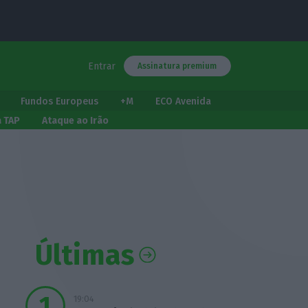
Entrar
Assinatura premium
Fundos Europeus
+M
ECO Avenida
a TAP
Ataque ao Irão
Últimas
19:04