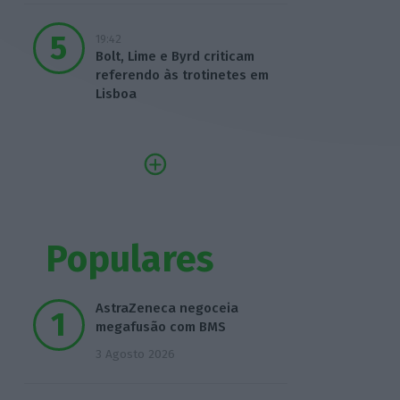
19:42
Bolt, Lime e Byrd criticam
referendo às trotinetes em
Lisboa
Populares
AstraZeneca negoceia
megafusão com BMS
3 Agosto 2026