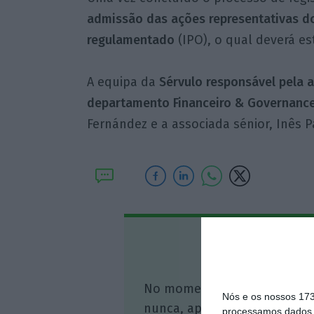
admissão das ações representativas do
regulamentado
(IPO), o qual deverá e
A equipa da
Sérvulo responsável pela a
departamento Financeiro & Governanc
Fernández e a associada sénior, Inês
Assine o
No momento em que a infor
Nós e os nossos 17
nunca, apoie o jornalismo in
processamos dados p