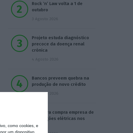
Rock ‘n’ Law volta a 1 de
outubro
3 Agosto 2026
Projeto estuda diagnóstico
precoce da doença renal
crónica
4 Agosto 2026
Bancos preveem quebra na
produção de novo crédito
4 Agosto 2026
Visabeira compra empresa de
instalações elétricas nos
EUA
vo, como cookies, e
por um dispositivo