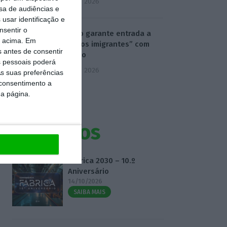
5 Agosto 2026
sa de audiências e
usar identificação e
nsentir o
Ministro garante entrada a
o acima. Em
“todos os imigrantes” com
s antes de consentir
emprego
 pessoais poderá
5 Agosto 2026
s suas preferências
 consentimento a
da página.
Eventos
Fábrica 2030 – 10.º
Aniversário
14/10/2026
SAIBA MAIS