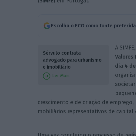
(SIMFE)
em Portugal.
Escolha o ECO como fonte preferid
A SIMFE,
Sérvulo contrata
Valores
advogado para urbanismo
dia 4 de
e imobiliário
organis
Ler Mais
societár
pequena
crescimento e de criação de emprego,
mobiliários representativos de capital
Uma vez concluído o processo de regis