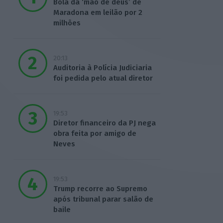
Bola da ‘mão de deus’ de
Maradona em leilão por 2
milhões
20:13
Auditoria à Polícia Judiciaria
foi pedida pelo atual diretor
19:53
Diretor financeiro da PJ nega
obra feita por amigo de
Neves
19:53
Trump recorre ao Supremo
após tribunal parar salão de
baile