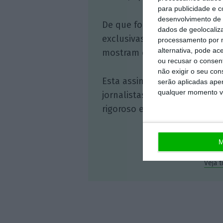
para publicidade e 
desenvolvimento de 
De que forma? Assine o ECO 
dados de geolocaliza
exclusivas, à opinião que co
processamento por n
alternativa, pode ac
mostram o outro lado da hist
ou recusar o consen
não exigir o seu co
Esta assinatura é uma forma
serão aplicadas apen
qualquer momento vol
jornalistas. A nossa contrap
rigoroso e credível.
M
Veja 