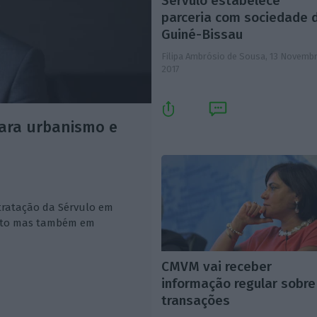
Sérvulo estabelece
parceria com sociedade 
Guiné-Bissau
Filipa Ambrósio de Sousa,
13 Novemb
2017
ara urbanismo e
tratação da Sérvulo em
reito mas também em
CMVM vai receber
informação regular sobre
transações