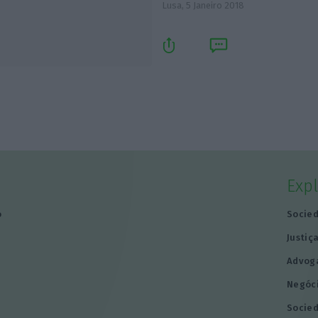
Lusa,
5 Janeiro 2018
Exp
o
Socie
Justiç
Advog
Negóc
Socie