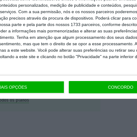
conteúdos personalizados, medição de publicidade e conteúdos, pesqui
serviços.
Com a sua permissão, nós e os nossos parceiros poderemos 
Premium e tenha acesso a notícias
ção precisos através da procura de dispositivos. Poderá clicar para co
nta, às reportagens e especiais que
ossa parte e pela parte dos nossos 1733 parceiros, conforme descrit
eder a informações mais pormenorizadas e alterar as suas preferência
ória.
timento.
Tenha em atenção que algum processamento dos seus dados
nsentimento, mas que tem o direito de se opor a esse processamento. A
 de apoiar o ECO e os seus
as a este website. Você pode alterar suas preferências ou retirar seu
tando a este site e clicando no botão "Privacidade" na parte inferior 
artida é o jornalismo independente,
Assine já
AIS OPÇÕES
CONCORDO
todos os planos