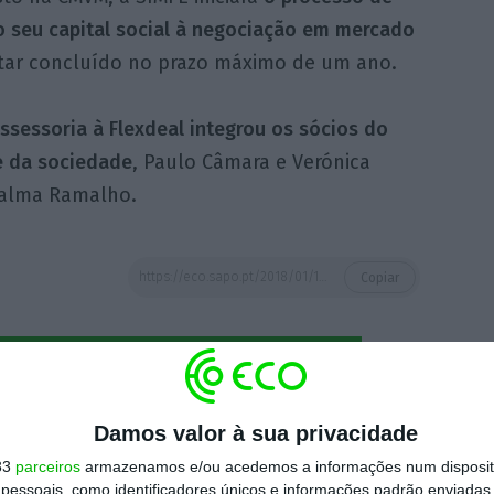
 seu capital social à negociação em mercado
star concluído no prazo máximo de um ano.
ssessoria à Flexdeal integrou os sócios do
e da sociedade
, Paulo Câmara e Verónica
 Palma Ramalho.
https://eco.sapo.pt/2018/01/10/servulo-assessora-flexdeal-na-primeira-simfe-em-portugal/
Copiar
 ECO Premium
Damos valor à sua privacidade
mação é mais importante do que
33
parceiros
armazenamos e/ou acedemos a informações num dispositi
dependente e rigoroso.
essoais, como identificadores únicos e informações padrão enviadas 