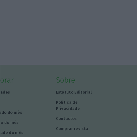
lorar
Sobre
dades
Estatuto Editorial
a
Política de
Privacidade
ado do mês
Contactos
io do mês
Comprar revista
dade do mês