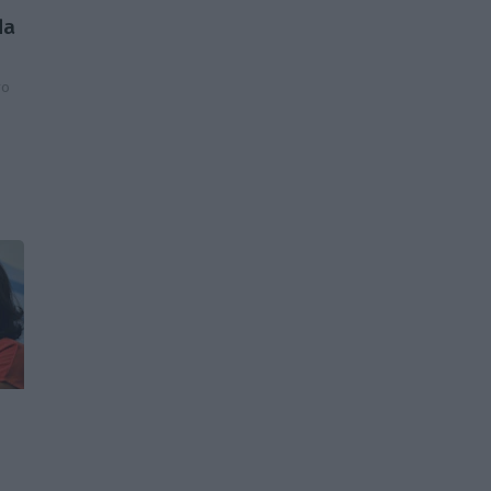
da
ro