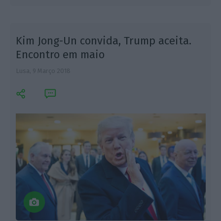
Kim Jong-Un convida, Trump aceita.
Encontro em maio
Lusa,
9 Março 2018
E