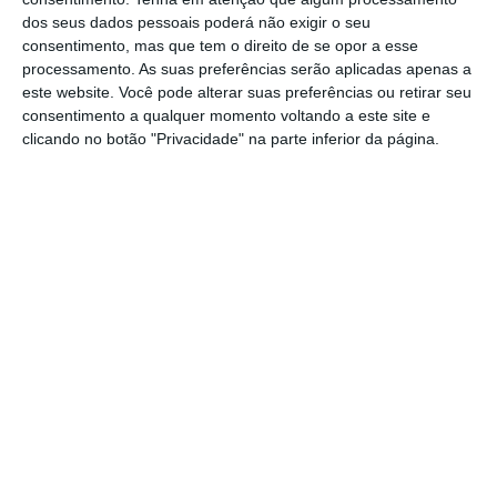
mais 600 milhões de euros anuais.
dos seus dados pessoais poderá não exigir o seu
consentimento, mas que tem o direito de se opor a esse
Onde os vamos buscar? Ao nosso
processamento. As suas preferências serão aplicadas apenas a
orçamento. Onde é que o nosso
este website. Você pode alterar suas preferências ou retirar seu
orçamento vai buscá-los? Aos
consentimento a qualquer momento voltando a este site e
impostos pagos pelos portugueses.”
clicando no botão "Privacidade" na parte inferior da página.
Augusto Santos Silva
Ministro dos Negócios Estrangeiros
O chefe da diplomacia portuguesa reiterou a
proposta do Governo português de criar
novas taxas sobre transações financeiras,
serviços digitais desterritorializados, bancos
emissores de moeda ou sobre empresas
poluentes
.