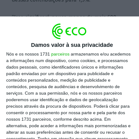
“Isso significará pouco menos de mais 600
milhões de euros anuais. Onde os vamos
buscar? Ao nosso orçamento. Onde é que o
nosso orçamento vai buscá-los? Aos impostos
Damos valor à sua privacidade
pagos pelos portugueses”, disse o ministro
Nós e os nossos 1731
parceiros
armazenamos e/ou acedemos
dos Negócios Estrangeiros, Augusto Santos
a informações num dispositivo, como cookies, e processamos
dados pessoais, como identificadores únicos e informações
Silva, numa audição na comissão
padrão enviadas por um dispositivo para publicidade e
parlamentar de Assuntos Europeus.
conteúdos personalizados, medição de publicidade e
conteúdos, pesquisa de audiências e desenvolvimento de
serviços.
Com a sua permissão, nós e os nossos parceiros
poderemos usar identificação e dados de geolocalização
precisos através da procura de dispositivos. Poderá clicar para
consentir o processamento por nossa parte e pela parte dos
nossos 1731 parceiros, conforme descrito acima. Em
alternativa, pode aceder a informações mais pormenorizadas e
alterar as suas preferências antes de consentir ou recusar o
"Isso significará pouco menos de
consentimento.
Tenha em atenção que algum processamento