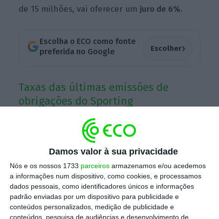
de 15 milhões, vai oferecer um
juro de 6%.
Escolha o ECO como fonte
›
Escolher
preferida no Google
Taxas das últimas emissões de
obrigações do Sporting
Damos valor à sua privacidade
Nós e os nossos 1733
parceiros
armazenamos e/ou acedemos
a informações num dispositivo, como cookies, e processamos
dados pessoais, como identificadores únicos e informações
padrão enviadas por um dispositivo para publicidade e
conteúdos personalizados, medição de publicidade e
Num aditamento à segunda proposta em
conteúdos, pesquisa de audiências e desenvolvimento de