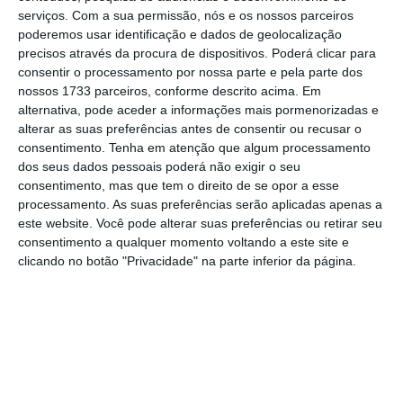
votação na assembleia geral que terá lugar a
serviços.
Com a sua permissão, nós e os nossos parceiros
poderemos usar identificação e dados de geolocalização
11 de maio (depois de na primeira data não
precisos através da procura de dispositivos. Poderá clicar para
ter havido quórum), a SAD liderada por Bruno
consentir o processamento por nossa parte e pela parte dos
Carvalho anuncia que pretende apresentar
nossos 1733 parceiros, conforme descrito acima. Em
alternativa, pode aceder a informações mais pormenorizadas e
uma remuneração bruta anual de 6% na
alterar as suas preferências antes de consentir ou recusar o
próxima emissão de obrigações que irá
consentimento.
Tenha em atenção que algum processamento
realizar para o “cumprimento de serviço de
dos seus dados pessoais poderá não exigir o seu
consentimento, mas que tem o direito de se opor a esse
dívida e tesouraria”.
Esta primeira emissão
processamento. As suas preferências serão aplicadas apenas a
terá um valor de 15 milhões de euros.
este website. Você pode alterar suas preferências ou retirar seu
consentimento a qualquer momento voltando a este site e
clicando no botão "Privacidade" na parte inferior da página.
Sporting: Só eu sei porque não pago ao banco
Ler Mais
“O Conselho de Administração da SCP SAD
vem propor à assembleia geral que delibere