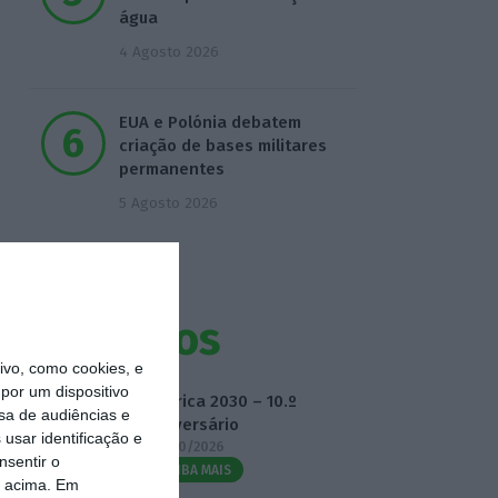
água
4 Agosto 2026
EUA e Polónia debatem
criação de bases militares
permanentes
5 Agosto 2026
Eventos
vo, como cookies, e
por um dispositivo
Fábrica 2030 – 10.º
sa de audiências e
Aniversário
usar identificação e
14/10/2026
nsentir o
SAIBA MAIS
o acima. Em