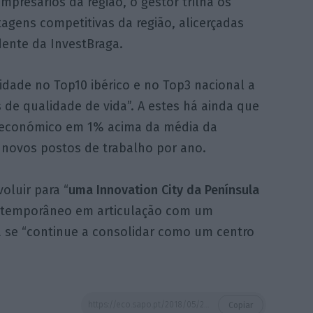
mpresários da região, o gestor trilha os
agens competitivas da região, alicerçadas
dente da InvestBraga.
cidade no Top10 ibérico e no Top3 nacional a
 de qualidade de vida”. A estes há ainda que
 económico em 1% acima da média da
 novos postos de trabalho por ano.
voluir para “
uma Innovation City da Península
temporâneo em articulação com um
a se “continue a consolidar como um centro
https://eco.sapo.pt/2018/05/23/braga-sobe-no-ranking-das-exportacoes-e-ocupa-o-7o-lugar/
Copiar