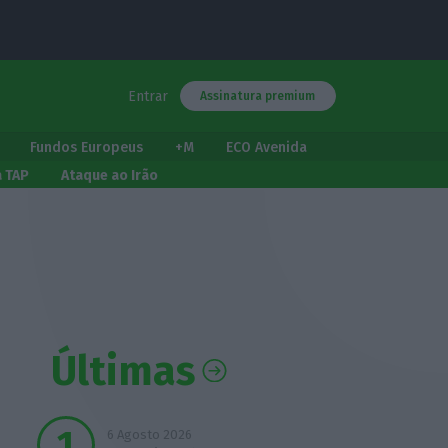
Entrar
Assinatura premium
Fundos Europeus
+M
ECO Avenida
a TAP
Ataque ao Irão
Últimas
6 Agosto 2026