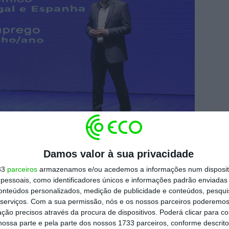
Damos valor à sua privacidade
raga, entidade que delineou o plano
33
parceiros
armazenamos e/ou acedemos a informações num dispositi
essoais, como identificadores únicos e informações padrão enviadas 
to a apresentar as atualizações do
conteúdos personalizados, medição de publicidade e conteúdos, pesqui
stá a decorrer em Braga, no âmbito da 3ª
serviços.
Com a sua permissão, nós e os nossos parceiros poderemos 
o em que o ECO é parceiro.
ção precisos através da procura de dispositivos. Poderá clicar para co
ossa parte e pela parte dos nossos 1733 parceiros, conforme descrit