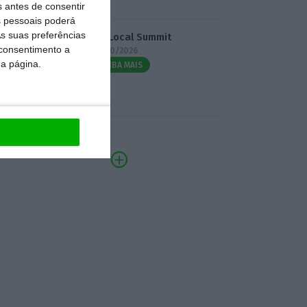
s antes de consentir
 pessoais poderá
s suas preferências
3.º Local Summit
 consentimento a
07/10/2026
da página.
SAIBA MAIS