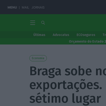
MENU
MAIL
JORNAIS
Últimas
Advocatus
ECOseguros
T
Orçamento do Estado 
Economia
Braga sobe n
exportações.
sétimo lugar