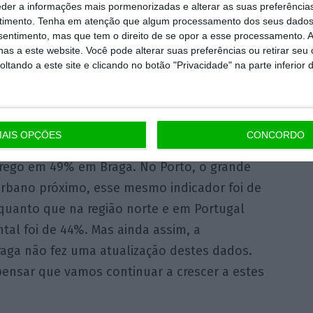
eder a informações mais pormenorizadas e alterar as suas preferência
vel do emprego há números significativos
.
timento.
Tenha em atenção que algum processamento dos seus dados
nsentimento, mas que tem o direito de se opor a esse processamento. A
a uma geração líquida superior a oito mil
as a este website. Você pode alterar suas preferências ou retirar seu
a anual de cerca de dois mil postos de
tando a este site e clicando no botão "Privacidade" na parte inferior 
etivo traçado em 2014 de criar 500 novos
AIS OPÇÕES
CONCORDO
o período houve uma redução do
ego em 49% em Braga. No Porto, o grande
urbano próximo, esse mesmo indicador foi de
quanto que na região norte e em Portugal
tal foi de 44%. Mas ainda assim, a
raga não fez uma atualização destes dados.
a pensar que vamos continuar a crescer a estes