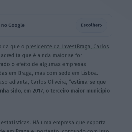
›
a no Google
Escolher
ida que o
presidente da InvestBraga, Carlos
, acredita que é ainda maior se for
rado o efeito de algumas empresas
adas em Braga, mas com sede em Lisboa.
so adianta, Carlos Oliveira, “
estima-se que
nha sido, em 2017, o terceiro maior município
as estatísticas. Há uma empresa que exporta
de em Braga e, portanto, contando com isso,