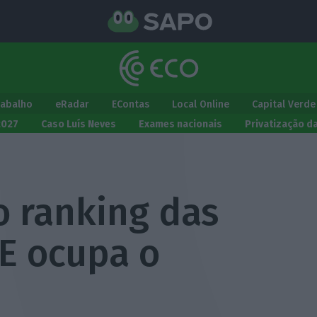
rabalho
eRadar
EContas
Local Online
Capital Verde
2027
Caso Luís Neves
Exames nacionais
Privatização d
o ranking das
 E ocupa o