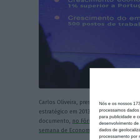
Carlos Oliveira, presidente da InvestB
Nós e os nossos 17
processamos dados p
estratégico em 2013, está neste momen
para publicidade e 
documento,
no Fórum Económico que e
desenvolvimento de 
semana de Economia de Braga
, event
dados de geolocaliza
processamento por n