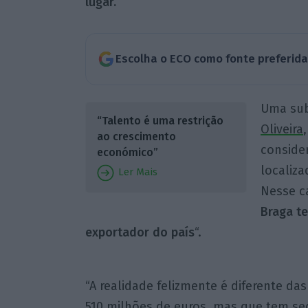
lugar.
Escolha o ECO como fonte preferid
Uma sub
“Talento é uma restrição
Oliveira
ao crescimento
conside
económico”
localiz
Ler Mais
Nesse ca
Braga te
exportador do país
“.
“A realidade felizmente é diferente d
510 milhões de euros, mas que tem se