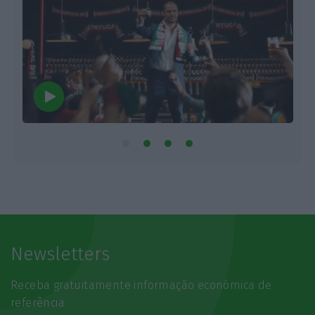
Newsletters
Receba gratuitamente informação económica de
referência