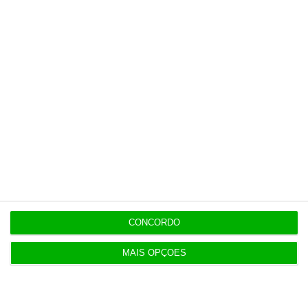
5 Agosto 2026
Infantino “mentiu” e “enganou”. Luís Figo exige
demissão
5 Agosto 2026
Barcelos aprova concurso para nova ETAR de 35
milhões
5 Agosto 2026
Polícia propôs mais câmaras na AR, mas partidos
recusaram
CONCORDO
5 Agosto 2026
Compra do hotel e casino de Troia pelo Arrow tem
MAIS OPÇÕES
luz verde