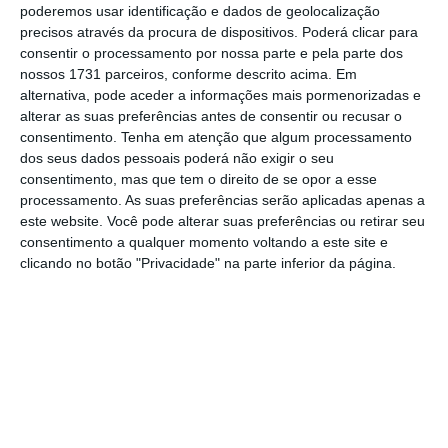
citado pelo jornal espanhol.
poderemos usar identificação e dados de geolocalização
precisos através da procura de dispositivos. Poderá clicar para
consentir o processamento por nossa parte e pela parte dos
O jornal acrescenta que cada grupo de
nossos 1731 parceiros, conforme descrito acima. Em
alternativa, pode aceder a informações mais pormenorizadas e
resolução terá de obedecer a critérios
alterar as suas preferências antes de consentir ou recusar o
específicos, incluindo ao nível dos rácios de
consentimento.
Tenha em atenção que algum processamento
capital. Terá ainda de possuir recursos
dos seus dados pessoais poderá não exigir o seu
consentimento, mas que tem o direito de se opor a esse
suficientes para se resgatar a si próprio,
processamento. As suas preferências serão aplicadas apenas a
sublinha.
Estes novos grupos têm ainda
este website. Você pode alterar suas preferências ou retirar seu
autonomia operacional e um grupo não tem a
consentimento a qualquer momento voltando a este site e
clicando no botão "Privacidade" na parte inferior da página.
obrigação de salvar o outro — “não há
compromissos legais que impliquem apoio
financeiro”, indica um documento da empresa.
A ter de ser feito, é feito a “preços de
mercado”.