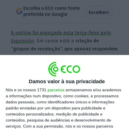
Escolha o ECO como fonte
›
Escolher
preferida no Google
A notícia foi avançada esta terça-feira pelo
Expansión
. Em causa está a
criação de
“grupos de resolução”, que apenas respondem
por parte do negócio do Santander e que
podem ser resolvidos pelos bancos centrais,
de forma independente, sem que haja
contágio
pelas restantes operações da
Damos valor à sua privacidade
companhia. “Definimos os grupos de
Nós e os nossos 1731
parceiros
armazenamos e/ou acedemos
a informações num dispositivo, como cookies, e processamos
resolução como um reflexo do modelo dos
dados pessoais, como identificadores únicos e informações
grupos financeiros autónomos, para que
padrão enviadas por um dispositivo para publicidade e
todas as filiais sejam incluídas num grupo de
conteúdos personalizados, medição de publicidade e
conteúdos, pesquisa de audiências e desenvolvimento de
resolução”, lê-se num documento oficial
serviços.
Com a sua permissão, nós e os nossos parceiros