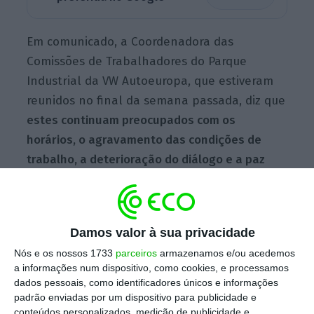
Em comunicado, a Coordenadora das
Comissões de Trabalhadores do Parque
Industrial da VW Autoeuropa, que estiveram
reunidos no final da semana passada, diz que
estes continuam preocupados com os
horários, o agravamento das condições de
trabalho, a deterioração do diálogo e a paz
social
.
“A maioria das empresas
ainda não tem
Damos valor à sua privacidade
acordo para o horário de laboração contínua
.
Nós e os nossos 1733
parceiros
armazenamos e/ou acedemos
a informações num dispositivo, como cookies, e processamos
Existem cerca de três ou quatro empresas que
dados pessoais, como identificadores únicos e informações
têm acordo, das dezanove empresas,
padrão enviadas por um dispositivo para publicidade e
existindo algumas que têm acordos mais
conteúdos personalizados, medição de publicidade e