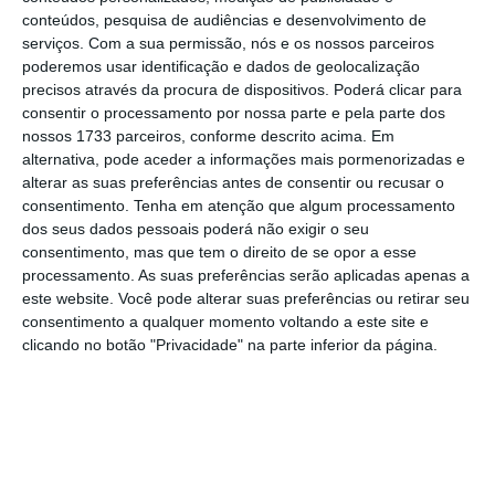
conteúdos, pesquisa de audiências e desenvolvimento de
vantajosos que a própria Autoeuropa”,
serviços.
Com a sua permissão, nós e os nossos parceiros
referem. Segundo a coordenadora,
nas
poderemos usar identificação e dados de geolocalização
empresas que estão em negociações existe
precisos através da procura de dispositivos. Poderá clicar para
consentir o processamento por nossa parte e pela parte dos
“uma clara vontade” por parte das
nossos 1733 parceiros, conforme descrito acima. Em
administrações de diminuírem os rendimentos
alternativa, pode aceder a informações mais pormenorizadas e
dos trabalhadores
e agravando as suas
alterar as suas preferências antes de consentir ou recusar o
consentimento.
Tenha em atenção que algum processamento
condições de trabalho, aumentando inclusive
dos seus dados pessoais poderá não exigir o seu
a precariedade.
consentimento, mas que tem o direito de se opor a esse
processamento. As suas preferências serão aplicadas apenas a
este website. Você pode alterar suas preferências ou retirar seu
Emissões obrigam Autoeuropa a parar três semanas
consentimento a qualquer momento voltando a este site e
em agosto
clicando no botão "Privacidade" na parte inferior da página.
Ler Mais
Há empresas com cerca de 70% de
trabalhadores precários, acrescentam ainda,