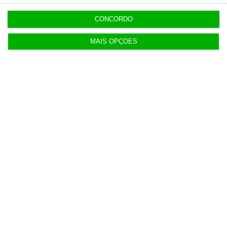
6 Agosto 2026
CONCORDO
Portugal com 680 óbitos em excesso em três
períodos do verão
MAIS OPÇÕES
6 Agosto 2026
Seguro: “inaceitável” que Estado se demita do
apoio social
6 Agosto 2026
Praias com “impactos significativos” devido ao
mau tempo
6 Agosto 2026
Vending de Oliveira do Bairro compra fábrica de
copos e café