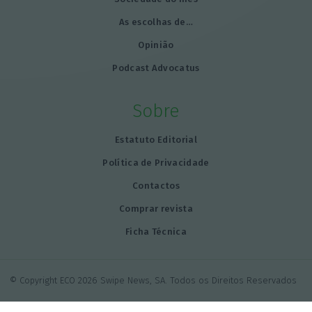
As escolhas de…
Opinião
Podcast Advocatus
Sobre
Estatuto Editorial
Política de Privacidade
Contactos
Comprar revista
Ficha Técnica
© Copyright ECO 2026 Swipe News, SA. Todos os Direitos Reservados