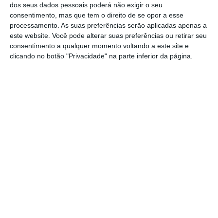
dos seus dados pessoais poderá não exigir o seu
consentimento, mas que tem o direito de se opor a esse
processamento. As suas preferências serão aplicadas apenas a
este website. Você pode alterar suas preferências ou retirar seu
consentimento a qualquer momento voltando a este site e
clicando no botão "Privacidade" na parte inferior da página.
https://eco.sapo.pt/2018/07/11/mlgts-assessora-transferencia-de-cristiano-ronaldo/
Copiar
Assine o ECO Premium
No momento em que a informação é
mais importante do que nunca, apoie
o jornalismo independente e rigoroso.
De que forma? Assine o ECO Premium e
tenha acesso a notícias exclusivas, à
opinião que conta, às reportagens e