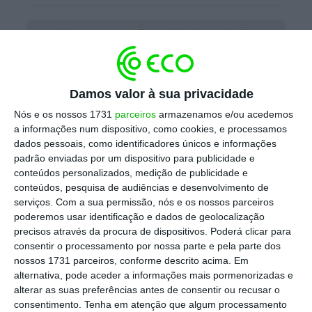
Ronaldo na Juventus põe trabalhadores da Fiat em
greve
Ler Mais
Damos valor à sua privacidade
O clube de Turim vai pagar 100 milhões de
Nós e os nossos 1731
parceiros
armazenamos e/ou acedemos
a informações num dispositivo, como cookies, e processamos
euros pelo concurso do internacional
dados pessoais, como identificadores únicos e informações
português, montante que será liquidado em
padrão enviadas por um dispositivo para publicidade e
dois anos. A este valor acresce as verbas do
conteúdos personalizados, medição de publicidade e
conteúdos, pesquisa de audiências e desenvolvimento de
mecanismo de solidariedade da FIFA (5
serviços.
Com a sua permissão, nós e os nossos parceiros
milhões) e encargos acessórios (7 milhões),
poderemos usar identificação e dados de geolocalização
perfazendo total de 112 milhões.
precisos através da procura de dispositivos. Poderá clicar para
consentir o processamento por nossa parte e pela parte dos
nossos 1731 parceiros, conforme descrito acima. Em
alternativa, pode aceder a informações mais pormenorizadas e
Cristiano Ronaldo assinou contrato de quatro
alterar as suas preferências antes de consentir ou recusar o
temporadas, válido até 30 de junho de 2022.
consentimento.
Tenha em atenção que algum processamento