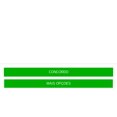
3 Agosto 2026
Rock ‘n’ Law volta a 1 de outubro
3 Agosto 2026
Projeto estuda diagnóstico precoce da doença
renal crónica
4 Agosto 2026
Bancos preveem quebra na produção de novo
CONCORDO
crédito
MAIS OPÇÕES
4 Agosto 2026
Visabeira compra empresa de instalações
elétricas nos EUA
5 Agosto 2026