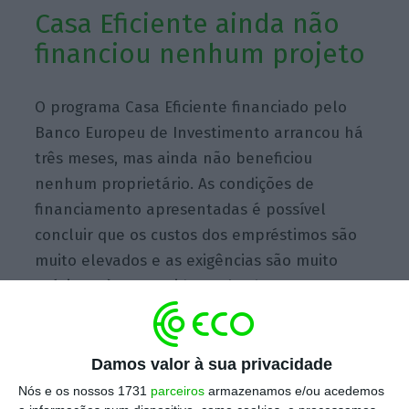
Casa Eficiente ainda não
financiou nenhum projeto
O programa Casa Eficiente financiado pelo
Banco Europeu de Investimento arrancou há
três meses, mas ainda não beneficiou
nenhum proprietário. As condições de
financiamento apresentadas é possível
concluir que os custos dos empréstimos são
muito elevados e as exigências são muito
próximas às requeridas pelos bancos para o
crédito à habitação ou ao consumo. No caso
da Caixa Geral de Depósitos, pedir 40 mil
euros emprestados para melhorar a eficiência
Damos valor à sua privacidade
energética de uma casa, a pagar a 20 anos,
Nós e os nossos 1731
parceiros
armazenamos e/ou acedemos