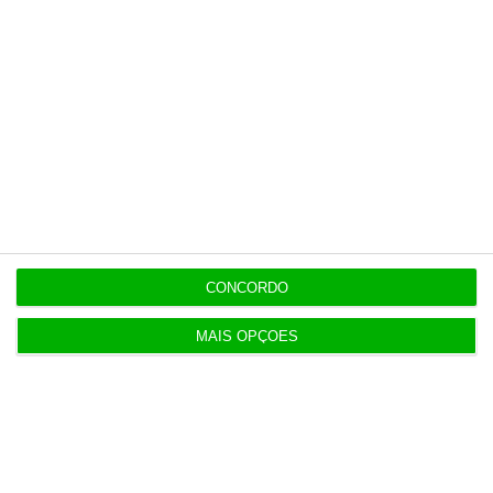
independente, rigoroso e credível.
Assine já
Veja todos os planos
CONCORDO
Últimas
MAIS OPÇÕES
22:21
Executivos da FIFA pressionados a aprovar plano
de Infantino
22:18