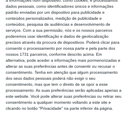
a informações num dispositivo, como cookies, e processamos
implica o pagamento de 5.385 euros em
dados pessoais, como identificadores únicos e informações
comissões.
Leia a notícia completa no Público
padrão enviadas por um dispositivo para publicidade e
(acesso condicionado).
conteúdos personalizados, medição de publicidade e
conteúdos, pesquisa de audiências e desenvolvimento de
serviços.
Com a sua permissão, nós e os nossos parceiros
poderemos usar identificação e dados de geolocalização
Aga Kahn bem
precisos através da procura de dispositivos. Poderá clicar para
consentir o processamento por nossa parte e pela parte dos
posicionado para entrar
nossos 1731 parceiros, conforme descrito acima. Em
no Taguspark
alternativa, pode aceder a informações mais pormenorizadas e
alterar as suas preferências antes de consentir ou recusar o
consentimento.
Tenha em atenção que algum processamento
A rede Aga Kahn manifestou o seu interesse
dos seus dados pessoais poderá não exigir o seu
consentimento, mas que tem o direito de se opor a esse
em entrar no capital do Taguspark, ao querer
processamento. As suas preferências serão aplicadas apenas a
ficar com os 10% detidos pela Caixa Geral de
este website. Você pode alterar suas preferências ou retirar seu
Depósitos e que o banco está a vender. O
consentimento a qualquer momento voltando a este site e
clicando no botão "Privacidade" na parte inferior da página.
interesse do líder da comunidade ismaelita
no parque tecnológico tem já vários meses,
sendo que a CGD foi o primeiro acionista a