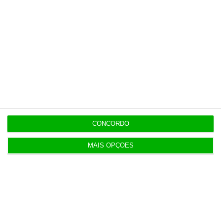
OPINIÃO
9:30
O amplo poder de interpretação da Autoridade
Tributária
9:26
Edifício do antigo Grémio em Coimbra vendido por
5,8 milhões
CONCORDO
9:21
Cerca de 30 concelhos em perigo máximo de
MAIS OPÇÕES
incêndio
ENTREVISTA
9:13
As escolhas de… Francisco de Mendonça Tavares