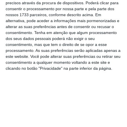
A notícia foi
avançada
pelo canal norte-
precisos através da procura de dispositivos. Poderá clicar para
americano
CNBC
, que cita fontes próximas da
consentir o processamento por nossa parte e pela parte dos
nossos 1733 parceiros, conforme descrito acima. Em
empresa.
O Pinterest está a preparar-se para
alternativa, pode aceder a informações mais pormenorizadas e
entrar na bolsa em meados de 2019
, juntando-
alterar as suas preferências antes de consentir ou recusar o
se à lista de outras empresas tecnológicas
consentimento.
Tenha em atenção que algum processamento
dos seus dados pessoais poderá não exigir o seu
que poderão testar os mercados financeiros
consentimento, mas que tem o direito de se opor a esse
já no ano que vem. Uma delas é a Uber e a
processamento. As suas preferências serão aplicadas apenas a
outra é a Airbnb.
este website. Você pode alterar suas preferências ou retirar seu
consentimento a qualquer momento voltando a este site e
clicando no botão "Privacidade" na parte inferior da página.
O Pinterest é uma plataforma que permite
partilhar fotografias com base nos interesses
dos utilizadores.
Conta com cerca de 200
milhões de utilizadores ativos todos os meses
e possibilita a criação de álbuns com
imagens, catalogados por tema ou por
localização, por exemplo.