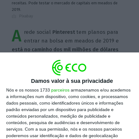
receitas. Pode testar o mercado de capitais em meados de
2019.
Pixabay
A
rede social
Pinterest
tem planos para
entrar na bolsa em meados de 2019 e
está no caminho dos mil milhões de dólares
em receitas com publicidade no final deste
ano
. Se conseguir cumprir a previsão, duplica
as receitas face a 2017, depois de ter fechado
Damos valor à sua privacidade
o ano com vendas na ordem dos 500 milhões
Nós e os nossos 1733
parceiros
armazenamos e/ou acedemos
de dólares.
a informações num dispositivo, como cookies, e processamos
dados pessoais, como identificadores únicos e informações
padrão enviadas por um dispositivo para publicidade e
Escolha o ECO como fonte
›
conteúdos personalizados, medição de publicidade e
Escolher
preferida no Google
conteúdos, pesquisa de audiências e desenvolvimento de
serviços.
Com a sua permissão, nós e os nossos parceiros
poderemos usar identificação e dados de geolocalização