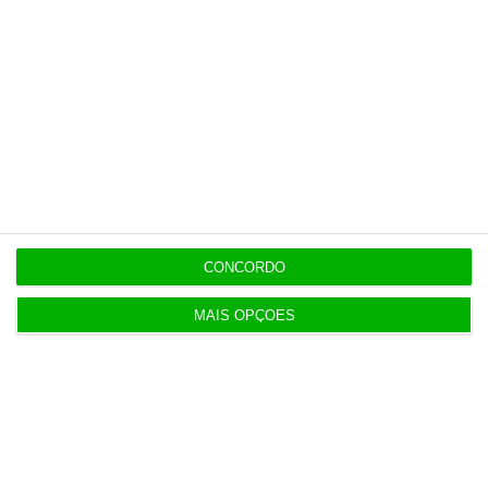
Populares
Meio milhão por hora
6 Agosto 2026
APPM Marketing Awards atingem 290
candidaturas em 2026
CONCORDO
4 Agosto 2026
MAIS OPÇÕES
Hoje nas notícias: certificados de aforro, Luís
Neves e Gaia
5 Agosto 2026
Cabaz alimentar volta a subir e atinge 253,6 euros