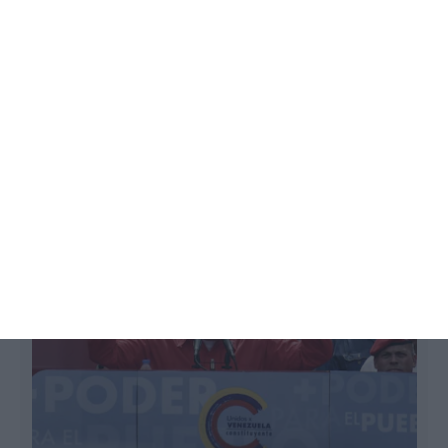
m
Nova moeda e sobe o salário mínimo.
Venezuela está “triste”
Lusa, ECO,
19 Agosto 2018