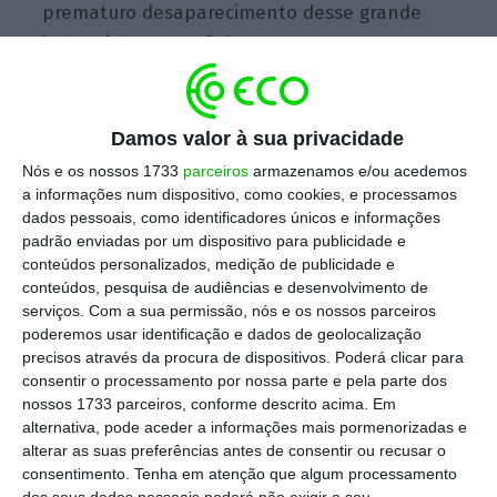
prematuro desaparecimento desse grande
industrial português”.
O empresário Pedro Queiroz Pereira, um dos
Damos valor à sua privacidade
mais importantes de Portugal, dono da
Nós e os nossos 1733
parceiros
armazenamos e/ou acedemos
Navigator (antiga Portucel) e da cimenteira
a informações num dispositivo, como cookies, e processamos
Secil
morreu este sábado, aos 69 anos
,
dados pessoais, como identificadores únicos e informações
padrão enviadas por um dispositivo para publicidade e
noticiou hoje a edição online do Expresso,
conteúdos personalizados, medição de publicidade e
informação entretanto confirmada à Lusa por
conteúdos, pesquisa de audiências e desenvolvimento de
fonte da Navigator.
serviços.
Com a sua permissão, nós e os nossos parceiros
poderemos usar identificação e dados de geolocalização
precisos através da procura de dispositivos. Poderá clicar para
consentir o processamento por nossa parte e pela parte dos
Morreu o empresário Pedro Queiroz Pereira
nossos 1733 parceiros, conforme descrito acima. Em
Ler Mais
alternativa, pode aceder a informações mais pormenorizadas e
alterar as suas preferências antes de consentir ou recusar o
consentimento.
Tenha em atenção que algum processamento