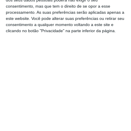
dos seus dados pessoais poderá não exigir o seu
Segundo a revista Exame, era detentor de
consentimento, mas que tem o direito de se opor a esse
uma fortuna avaliada em 779 milhões de
processamento. As suas preferências serão aplicadas apenas a
este website. Você pode alterar suas preferências ou retirar seu
euros (em conjunto com a mãe), o que fazia
consentimento a qualquer momento voltando a este site e
dele o sétimo mais rico do país.
clicando no botão "Privacidade" na parte inferior da página.
Pedro Queiroz Pereira era acionista maioritário
do grupo Semapa, proprietário da Navigator,
mas também da cimenteira Secil e de
negócios na área do ambiente e da energia.
https://eco.sapo.pt/2018/08/19/pr-lamenta-morte-prematura-do-grande-industrial-pedro-queiroz-pereira/
Copiar