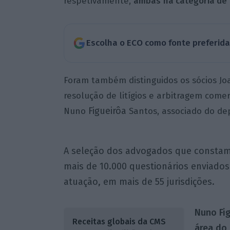
respetivamente,
ambas
na categoria de
Escolha o ECO como fonte preferid
Foram também distinguidos os sócios J
resolução de litígios e arbitragem comer
Figueirôa
Nuno
Santos, associado do depa
A seleção dos advogados que constam 
mais de 10.000 questionários enviados 
atuação, em mais de 55 jurisdições.
Nuno Fig
Receitas globais da CMS
área do 