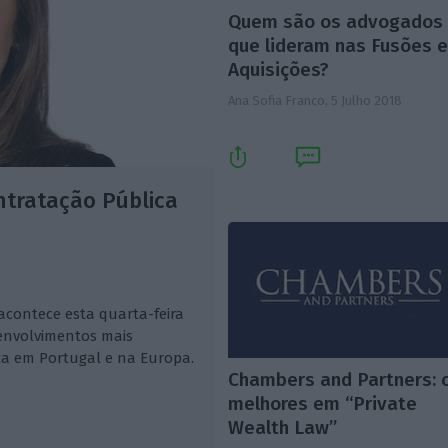
Quem são os advogados
que lideram nas Fusões 
Aquisições?
Ana Sofia Franco,
5 Julho 2018
ntratação Pública
acontece esta quarta-feira
senvolvimentos mais
a em Portugal e na Europa.
Chambers and Partners: 
melhores em “Private
Wealth Law”