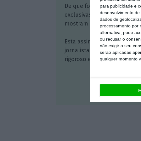
De que forma? Assine o ECO 
para publicidade e 
desenvolvimento de 
exclusivas, à opinião que co
dados de geolocaliza
mostram o outro lado da hist
processamento por n
alternativa, pode ac
ou recusar o consen
Esta assinatura é uma forma
não exigir o seu co
jornalistas. A nossa contrap
serão aplicadas apen
rigoroso e credível.
qualquer momento vol
M
Veja 