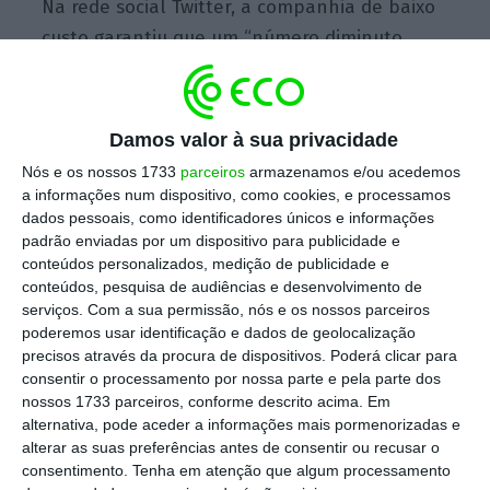
Na rede social Twitter, a companhia de baixo
custo garantiu que um “número diminuto,
cerca de 190 num total de 20 mil” cheques de
compensação emitidos em julho foram
enviados sem a assinatura necessária devido
Damos valor à sua privacidade
a um “erro administrativo”.
Nós e os nossos 1733
parceiros
armazenamos e/ou acedemos
a informações num dispositivo, como cookies, e processamos
dados pessoais, como identificadores únicos e informações
padrão enviadas por um dispositivo para publicidade e
Greve obriga portugueses a procurar alternativas
conteúdos personalizados, medição de publicidade e
mais caras
conteúdos, pesquisa de audiências e desenvolvimento de
Ler Mais
serviços.
Com a sua permissão, nós e os nossos parceiros
poderemos usar identificação e dados de geolocalização
precisos através da procura de dispositivos. Poderá clicar para
Os cheques foram reenviados na semana
consentir o processamento por nossa parte e pela parte dos
nossos 1733 parceiros, conforme descrito acima. Em
passada
, segundo a Ryanair, que pediu
alternativa, pode aceder a informações mais pormenorizadas e
desculpas aos clientes afetados.
alterar as suas preferências antes de consentir ou recusar o
consentimento.
Tenha em atenção que algum processamento