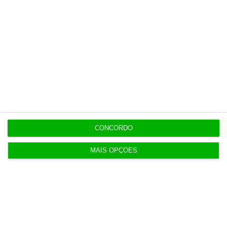
Populares
“Já todos interagimos com bots maus e bons. Mais
maus do que bons”
16:59
Inscritos na Segurança Social batem recordes em
Espanha
CONCORDO
4 Agosto 2026
MAIS OPÇÕES
Ventura diz que dívida pública evidencia “péssima
gestão”
4 Agosto 2026
Supremo espanhol condena EY a pagar a