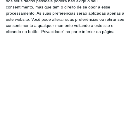
dos seus dados pessoais poderá não exigir o seu
Desde abril que greves de controladores
consentimento, mas que tem o direito de se opor a esse
aéreos e protestos de pilotos e tripulantes
processamento. As suas preferências serão aplicadas apenas a
de cabina da companhia têm afetado a
este website. Você pode alterar suas preferências ou retirar seu
consentimento a qualquer momento voltando a este site e
operação da transportadora irlandesa.
clicando no botão "Privacidade" na parte inferior da página.
Um porta-voz da companhia aérea reafirmou
esta quarta-feira que a Ryanair “cumpre
integralmente” a diretiva comunitária sobre
indemnizações.
https://eco.sapo.pt/2018/08/22/ryanair-pede-desculpa-a-200-clientes-cheques-de-indemnizacoes-estavam-invalidos/
Copiar