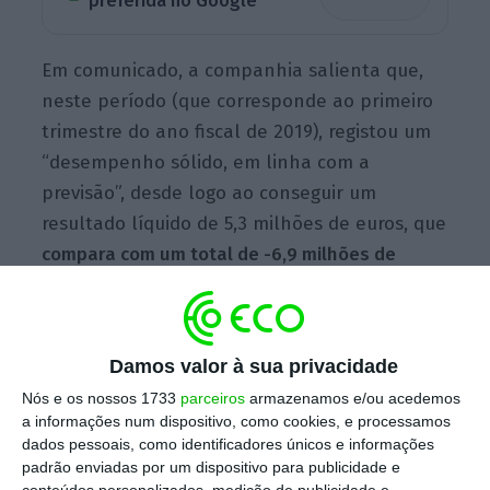
preferida no Google
Em comunicado, a companhia salienta que,
neste período (que corresponde ao primeiro
trimestre do ano fiscal de 2019), registou um
“desempenho sólido, em linha com a
previsão”, desde logo ao conseguir um
resultado líquido de 5,3 milhões de euros, que
compara com um total de -6,9 milhões de
euros no período homólogo
.
Damos valor à sua privacidade
Ryanair, Google e eDreams chegam a acordo sobre
Nós e os nossos 1733
parceiros
armazenamos e/ou acedemos
anúncios
a informações num dispositivo, como cookies, e processamos
Ler Mais
dados pessoais, como identificadores únicos e informações
padrão enviadas por um dispositivo para publicidade e
conteúdos personalizados, medição de publicidade e