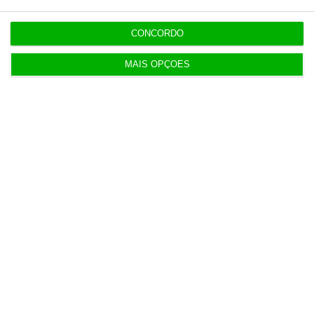
Jeff Bezos perto de comprar participação no
Liverpool
CONCORDO
MAIS OPÇÕES
13:39
Prémio salarial de 2026 começa a ser pago hoje
aos jovens
13:26
Concorrência notificada da compra do Grupo
Retail
13:13
Nos em fase final de intervenção do 5G no metro
de Lisboa