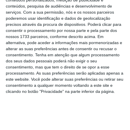
A eDreams ODIGEO aponta que estes
conteúdos, pesquisa de audiências e desenvolvimento de
resultados se devem às
“reservas sólidas”
,
serviços.
Com a sua permissão, nós e os nossos parceiros
que cresceram 1%, e ao
“crescimento na
poderemos usar identificação e dados de geolocalização
precisos através da procura de dispositivos. Poderá clicar para
margem de receitas”
, que aumentou 7%.
consentir o processamento por nossa parte e pela parte dos
nossos 1733 parceiros, conforme descrito acima. Em
Neste trimestre, a margem de receitas fixou-
alternativa, pode aceder a informações mais pormenorizadas e
alterar as suas preferências antes de consentir ou recusar o
se, assim, em 134,6 milhões de euros, contra
consentimento.
Tenha em atenção que algum processamento
um total de 125,3 milhões de euros no mesmo
dos seus dados pessoais poderá não exigir o seu
período de 2017.
consentimento, mas que tem o direito de se opor a esse
processamento. As suas preferências serão aplicadas apenas a
este website. Você pode alterar suas preferências ou retirar seu
Por seu lado, o EBITDA (lucros antes de juros,
consentimento a qualquer momento voltando a este site e
impostos, depreciação e amortização) atingiu
clicando no botão "Privacidade" na parte inferior da página.
25,7 milhões de euros, um aumento de 94%
face aos 13,3 milhões de euros do período
homólogo.