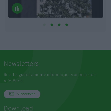
Newsletters
Receba gratuitamente informação económica de
referência
Subscrever
Download