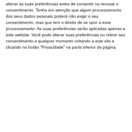
alterar as suas preferências antes de consentir ou recusar o
Esta conferência é organizada pela ACRJ,
consentimento.
Tenha em atenção que algum processamento
Associação Comercial do Rio de Janeiro
, a mais
dos seus dados pessoais poderá não exigir o seu
antiga e respeitada entidade de
consentimento, mas que tem o direito de se opor a esse
processamento. As suas preferências serão aplicadas apenas a
representação civil do país, que tem como
este website. Você pode alterar suas preferências ou retirar seu
objetivo oferecer melhorias no
consentimento a qualquer momento voltando a este site e
desenvolvimento de negócios nos diversos
clicando no botão "Privacidade" na parte inferior da página.
setores empresariais, soluções e serviços de
excelência para o desenvolvimento e
crescimento das empresas.
https://eco.sapo.pt/2018/09/24/caiado-guerreiro-participa-em-palestra-no-rio-de-janeiro/
Copiar