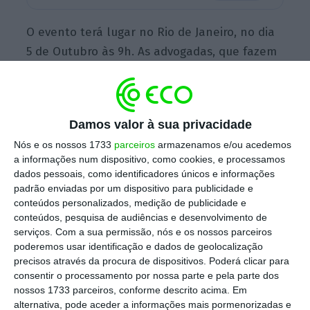
O evento terá lugar no Rio de Janeiro, no dia
5 de Outubro às 9h. As advogadas, que fazem
parte da equipa de Imigração e Direito Fiscal
da Caiado Guerreiro, vão abordar temas
relacionados com os programas de
Damos valor à sua privacidade
Investimento, Imobiliário e Imigração,
Nós e os nossos 1733
parceiros
armazenamos e/ou acedemos
questões relacionadas com a nacionalidade
a informações num dispositivo, como cookies, e processamos
Portuguesa e também sobre os incentivos
dados pessoais, como identificadores únicos e informações
fiscais atualmente em vigor.
padrão enviadas por um dispositivo para publicidade e
conteúdos personalizados, medição de publicidade e
conteúdos, pesquisa de audiências e desenvolvimento de
serviços.
Com a sua permissão, nós e os nossos parceiros
Caiado Guerreiro presente em LA para debater
poderemos usar identificação e dados de geolocalização
imigração
precisos através da procura de dispositivos. Poderá clicar para
consentir o processamento por nossa parte e pela parte dos
Ler Mais
nossos 1733 parceiros, conforme descrito acima. Em
alternativa, pode aceder a informações mais pormenorizadas e