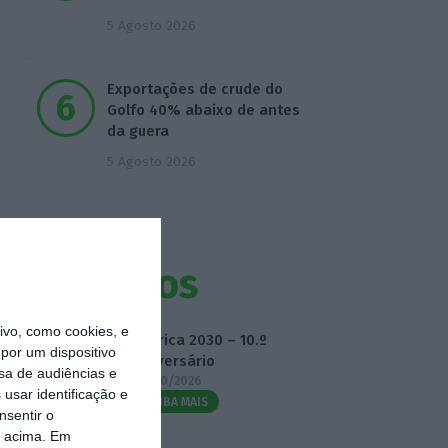
5 Agosto 2026
Exportações de crude do
Golfo 40% abaixo de antes
da guera
5 Agosto 2026
Eventos
vo, como cookies, e
Fábrica 2030 – 10.º
por um dispositivo
Aniversário
sa de audiências e
14/10/2026
usar identificação e
SAIBA MAIS
nsentir o
o acima. Em