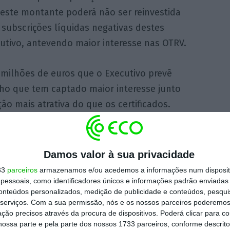
deste montante poderá não ser reinvestida
 subscrições líquidas negativas destes
cutivo, antevendo maior interesse nas OTRV.
milhões de euros que o Executivo prevê
lho que tem captado maior interesse junto
o mais atrativa do que os certificados.
iamento do Estado, Portugal conta fazer
ouro
e
Obrigações do Tesouro
em montantes
Damos valor à sua privacidade
espetivamente. Ambas as rubricas darão
33
parceiros
armazenamos e/ou acedemos a informações num dispositi
 milhões e 7.074 milhões.
essoais, como identificadores únicos e informações padrão enviadas 
conteúdos personalizados, medição de publicidade e conteúdos, pesqui
serviços.
Com a sua permissão, nós e os nossos parceiros poderemos 
o Estado em 2019
ção precisos através da procura de dispositivos. Poderá clicar para co
ossa parte e pela parte dos nossos 1733 parceiros, conforme descrit