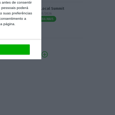
s antes de consentir
 pessoais poderá
3.º Local Summit
s suas preferências
07/10/2026
 consentimento a
SAIBA MAIS
da página.