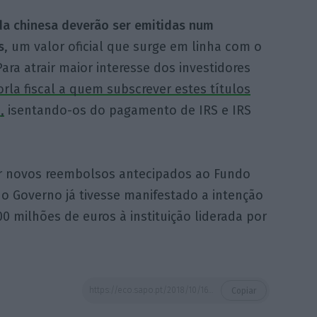
a chinesa deverão ser emitidas num
s
, um valor oficial que surge em linha com o
ara atrair maior interesse dos investidores
rla fiscal a quem subscrever estes títulos
,
isentando-os do pagamento de IRS e IRS
uer novos reembolsos antecipados ao Fundo
 o Governo já tivesse manifestado a intenção
0 milhões de euros à instituição liderada por
https://eco.sapo.pt/2018/10/16/otrv-substituem-certificados-no-financiamento-do-estado-junto-das-familias-portugal-quer-380-milhoes-em-panda-bonds/
Copiar