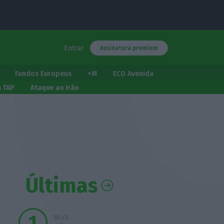
Entrar
Assinatura premium
Fundos Europeus
+M
ECO Avenida
a TAP
Ataque ao Irão
Últimas
18:45