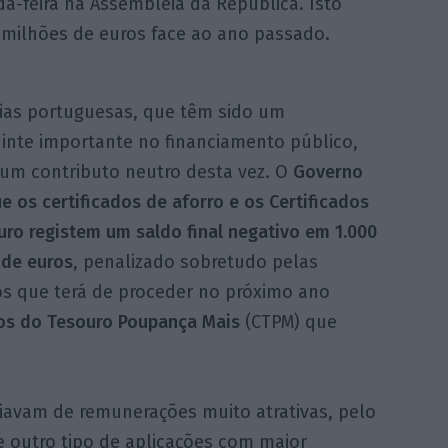
da-feira na Assembleia da República. Isto
milhões de euros face ao ano passado.
lias portuguesas, que têm sido um
uinte importante no financiamento público,
 um contributo neutro desta vez. O
Governo
e os certificados de aforro e os Certificados
ro registem um saldo final negativo em 1.000
 de euros
, penalizado sobretudo pelas
os que terá de proceder no próximo ano
dos do Tesouro Poupança Mais
(CTPM) que
avam de remunerações muito atrativas, pelo
de outro tipo de aplicações com maior