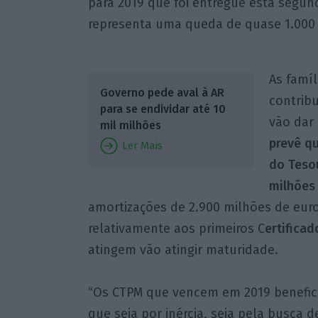
para 2019 que foi entregue esta segun
representa uma queda de quase 1.000 
As famí
Governo pede aval à AR
contrib
para se endividar até 10
vão dar
mil milhões
prevê qu
Ler Mais
do Tesou
milhões
amortizações de 2.900 milhões de eur
relativamente aos primeiros C
ertifica
atingem vão atingir maturidade.
“Os CTPM que vencem em 2019 benefici
que seja por inércia, seja pela busca 