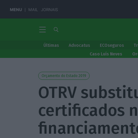
MENU
MAIL
JORNAIS
Últimas
Advocatus
ECOseguros
T
Caso Luís Neves
Or
Orçamento do Estado 2019
OTRV substi
certificados 
financiament