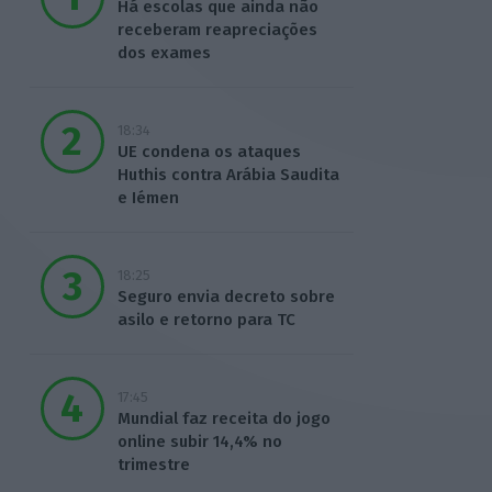
Há escolas que ainda não
receberam reapreciações
dos exames
18:34
UE condena os ataques
Huthis contra Arábia Saudita
e Iémen
18:25
Seguro envia decreto sobre
asilo e retorno para TC
17:45
Mundial faz receita do jogo
online subir 14,4% no
trimestre