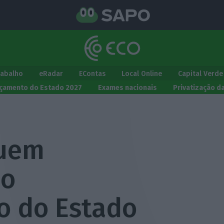
rabalho
eRadar
EContas
Local Online
Capital Verde
çamento do Estado 2027
Exames nacionais
Privatização d
tuem
no
o do Estado