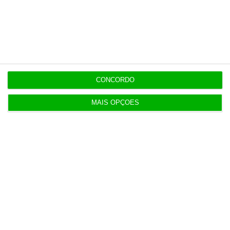
Últimas
14:54
Ministra garante água segura após ciberataque
CONCORDO
MAIS OPÇÕES
14:33
Governo promete PSU igual ou superior para 94%
das pessoas
OPINIÃO
14:00
Transparência salarial: guia prático em quatro
fases
13:48