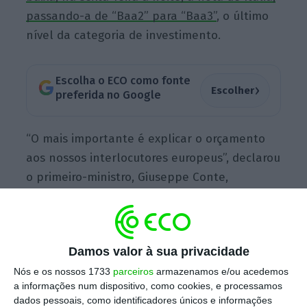
passando-a de “Baa2” para “Baa3”
, o último
nível da categoria de investimento.
Escolha o ECO como fonte
›
Escolher
preferida no Google
“O mais importante é explicar o orçamento
aos nossos interlocutores europeus”, declarou
o primeiro-ministro, Giuseppe Conte,
enquanto os dois vice-primeiros-ministros,
Matteo Salvini (extrema-direita) e Luigi Di
Maio (antissistema), disseram que o país não
Damos valor à sua privacidade
quer renunciar ao euro.
“Não há qualquer
vontade de sair da União Europeia ou da
Nós e os nossos 1733
parceiros
armazenamos e/ou acedemos
a informações num dispositivo, como cookies, e processamos
moeda única. Estamos bem na UE”
, disse
dados pessoais, como identificadores únicos e informações