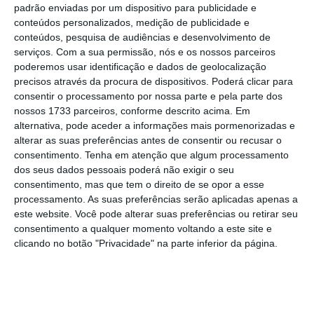
Salvini, antes de ceder a palavra a Di Maio,
padrão enviadas por um dispositivo para publicidade e
que assinalou que, “enquanto o governo
conteúdos personalizados, medição de publicidade e
conteúdos, pesquisa de audiências e desenvolvimento de
durar, não haverá intenção de sair da UE ou
serviços.
Com a sua permissão, nós e os nossos parceiros
da zona euro”.
poderemos usar identificação e dados de geolocalização
precisos através da procura de dispositivos. Poderá clicar para
consentir o processamento por nossa parte e pela parte dos
nossos 1733 parceiros, conforme descrito acima. Em
alternativa, pode aceder a informações mais pormenorizadas e
alterar as suas preferências antes de consentir ou recusar o
consentimento.
Tenha em atenção que algum processamento
Não há qualquer vontade de sair
dos seus dados pessoais poderá não exigir o seu
consentimento, mas que tem o direito de se opor a esse
da União Europeia ou da moeda
processamento. As suas preferências serão aplicadas apenas a
única. Estamos bem na UE.
este website. Você pode alterar suas preferências ou retirar seu
consentimento a qualquer momento voltando a este site e
clicando no botão "Privacidade" na parte inferior da página.
Matteo Salvini
Vice-primeiro-ministro de Itália