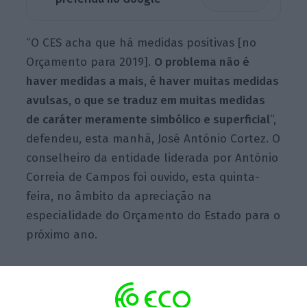
“O CES acha que há medidas positivas [no
Orçamento para 2019].
O problema não é
haver medidas a mais, é haver muitas medidas
avulsas, o que se traduz em muitas medidas
de caráter meramente simbólico e superficial
“,
defendeu, esta manhã, José António Cortez. O
conselheiro da entidade liderada por António
Correia de Campos foi ouvido, esta quinta-
feira, no âmbito da apreciação na
especialidade do Orçamento do Estado para o
próximo ano.
OE2019: CES considera cenário macroeconómico
pouco ambicioso