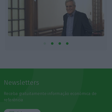
Newsletters
Receba gratuitamente informação económica de
referência