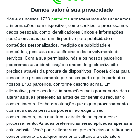
Ler Mais
Damos valor à sua privacidade
Nós e os nossos 1733
parceiros
armazenamos e/ou acedemos
a informações num dispositivo, como cookies, e processamos
Segundo José António Cortez, são exemplos
dados pessoais, como identificadores únicos e informações
desse problema
o desconto fiscal de 50%
padrão enviadas por um dispositivo para publicidade e
para os emigrantes que decidam regressar a
conteúdos personalizados, medição de publicidade e
conteúdos, pesquisa de audiências e desenvolvimento de
Portugal
,
os incentivos ao investimento e à
serviços.
Com a sua permissão, nós e os nossos parceiros
fixação no interior do país e a redução das
poderemos usar identificação e dados de geolocalização
propinas no Ensino Superior
. No primeiro
precisos através da procura de dispositivos. Poderá clicar para
consentir o processamento por nossa parte e pela parte dos
caso, o conselheiro diz estar em causa uma
nossos 1733 parceiros, conforme descrito acima. Em
“medida insuficiente”, porque, na sua opinião,
alternativa, pode aceder a informações mais pormenorizadas e
o regresso desses emigrantes não passa por
alterar as suas preferências antes de consentir ou recusar o
consentimento.
Tenha em atenção que algum processamento
questões fiscais, mas laborais
. Quanto à
dos seus dados pessoais poderá não exigir o seu
última medida referida, o responsável
consentimento, mas que tem o direito de se opor a esse
confessa-se preocupado com o
processamento. As suas preferências serão aplicadas apenas a
este website. Você pode alterar suas preferências ou retirar seu
financiamento das instituições de Ensino
consentimento a qualquer momento voltando a este site e