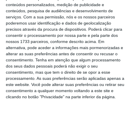
conteúdos personalizados, medição de publicidade e
ano,
1,7 milhões de viajantes residentes em
conteúdos, pesquisa de audiências e desenvolvimento de
Portugal fiquem hospedados num alojamento
serviços.
Com a sua permissão, nós e os nossos parceiros
local
pelo menos uma vez e que o
valor
poderemos usar identificação e dados de geolocalização
precisos através da procura de dispositivos. Poderá clicar para
médio total por estadia e por pessoa seja de
consentir o processamento por nossa parte e pela parte dos
737 euros
. O valor médio total engloba gastos
nossos 1733 parceiros, conforme descrito acima. Em
médios de 354 euros com a reserva de
alternativa, pode aceder a informações mais pormenorizadas e
alterar as suas preferências antes de consentir ou recusar o
alojamento local e de 383 euros com outras
consentimento.
Tenha em atenção que algum processamento
despesas durante a estadia, como
dos seus dados pessoais poderá não exigir o seu
alimentação e transportes, que implicam “um
consentimento, mas que tem o direito de se opor a esse
processamento. As suas preferências serão aplicadas apenas a
gasto direto no comércio local e um impacto
este website. Você pode alterar suas preferências ou retirar seu
positivo na economia nacional”, frisa o
consentimento a qualquer momento voltando a este site e
estudo.
clicando no botão "Privacidade" na parte inferior da página.
“Tendo em conta o somatório dos benefícios
diretos e indiretos, o peso do alojamento
local no turismo e na economia [em Portugal]