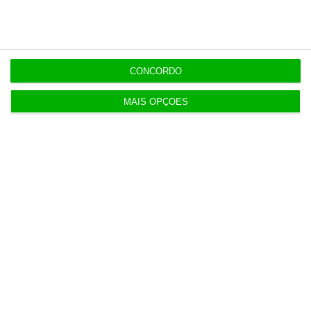
16:48
Das despesas sem fatura a contratos de milhares
na PJ
CONCORDO
16:34
MAIS OPÇÕES
Liga Portugal Betclic convoca Luana do Bem para
campanha
16:28
Receitas da bilheteira dos cinemas sobe 21,2% em
julho
16:14
Burocracia financeira “bloqueia” mais PRR que
concursos