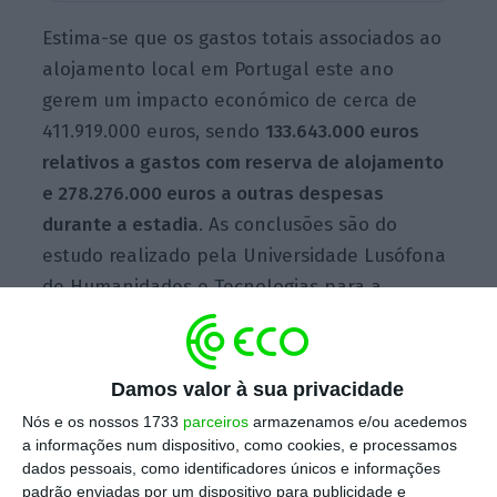
Estima-se que os gastos totais associados ao
alojamento local em Portugal este ano
gerem um impacto económico de cerca de
411.919.000 euros, sendo
133.643.000 euros
relativos a gastos com reserva de alojamento
e 278.276.000 euros a outras despesas
durante a estadia
. As conclusões são do
estudo realizado pela Universidade Lusófona
de Humanidades e Tecnologias para a
plataforma
online
HomeAway, naquele que
representa o primeiro barómetro nacional
sobre o perfil do viajante português em
Damos valor à sua privacidade
alojamento local.
Nós e os nossos 1733
parceiros
armazenamos e/ou acedemos
a informações num dispositivo, como cookies, e processamos
dados pessoais, como identificadores únicos e informações
O mesmo estudo estima também que, este
padrão enviadas por um dispositivo para publicidade e