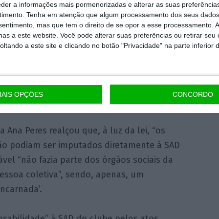
eder a informações mais pormenorizadas e alterar as suas preferência
e oferta ou recebimento indevido de
timento.
Tenha em atenção que algum processamento dos seus dados
nsentimento, mas que tem o direito de se opor a esse processamento. A
 e de 28 crimes de falsidade informática.
as a este website. Você pode alterar suas preferências ou retirar seu
tando a este site e clicando no botão "Privacidade" na parte inferior 
s funcionários judiciais Júlio Loureiro, pelos
ebimento indevido de vantagem,
e José Silva,
o, favorecimento pessoal, falsidade
AIS OPÇÕES
CONCORDO
za Ana Peres realçou que, à luz da lei, “os
não podiam ser imputados diretamente à SAD
vel “não fazia parte dos órgãos sociais da
essoa coletiva”, sendo, apenas, um
encarnada’.
nsabilidade” à SAD do clube pelos atos