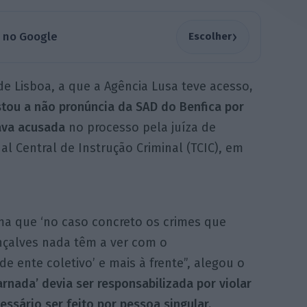
›
a no Google
Escolher
de Lisboa, a que a Agência Lusa teve acesso
,
stou a não pronúncia da SAD do Benfica por
ava acusada
no processo pela juíza de
al Central de Instrução Criminal (TCIC), em
rma que ‘no caso concreto os crimes que
nçalves nada têm a ver com o
e ente coletivo’ e mais à frente”, alegou o
nada’ devia ser responsabilizada por violar
essário ser feito por pessoa singular.