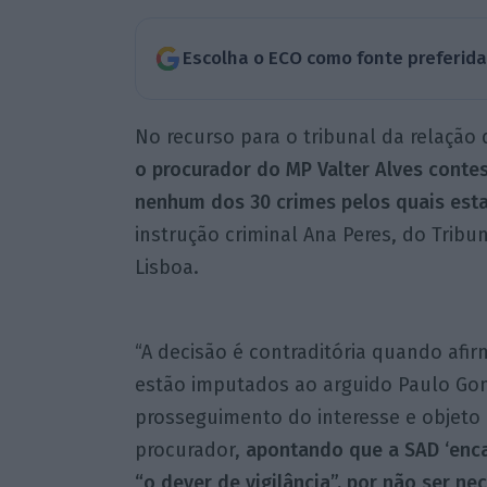
Escolha o ECO como fonte preferid
No recurso para o tribunal da relação 
o procurador do MP Valter Alves conte
nenhum dos 30 crimes pelos quais est
instrução criminal Ana Peres, do Tribun
Lisboa.
“A decisão é contraditória quando afi
estão imputados ao arguido Paulo Go
prosseguimento do interesse e objeto d
procurador,
apontando que a SAD ‘encar
“o dever de vigilância”, por não ser nec