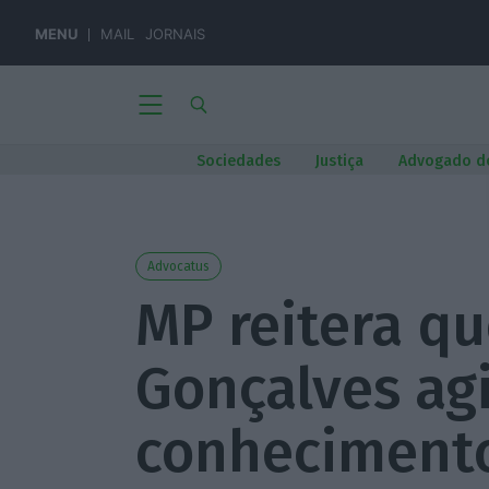
MENU
MAIL
JORNAIS
Sociedades
Justiça
Advogado d
Advocatus
MP reitera qu
Gonçalves ag
conhecimento