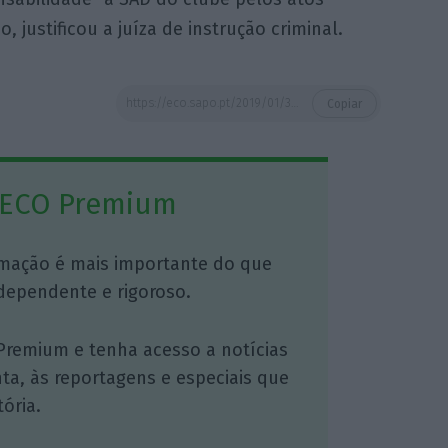
, justificou a juíza de instrução criminal.
https://eco.sapo.pt/2019/01/30/mp-reitera-que-paulo-goncalves-agiu-com-conhecimento-do-benfica/
Copiar
 ECO Premium
mação é mais importante do que
dependente e rigoroso.
Premium e tenha acesso a notícias
nta, às reportagens e especiais que
ória.