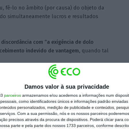
, fê-lo no âmbito (por causa) do objeto da
ndo simultaneamente lucros e resultados
 discordância com “a exigência de dolo
recebimento indevido de vantagem
, quando tal
ongruência: o dolo de Paulo Gonçalves está
ia, o dolo da pessoa coletiva (que consta de
Damos valor à sua privacidade
etiva decisão de não pronúncia”, prosseguiu.
33
parceiros
armazenamos e/ou acedemos a informações num dispositi
essoais, como identificadores únicos e informações padrão enviadas 
conteúdos personalizados, medição de publicidade e conteúdos, pesqui
ecurso à decisão anunciada em 21 de
serviços.
Com a sua permissão, nós e os nossos parceiros poderemos 
o de 2018, o MP defendeu a pronúncia da
ção precisos através da procura de dispositivos. Poderá clicar para co
ossa parte e pela parte dos nossos 1733 parceiros, conforme descrit
carnada’ por um crime de corrupção ativa,