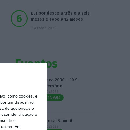
Euribor desce a três e a seis
meses e sobe a 12 meses
7 Agosto 2026
Eventos
Fábrica 2030 – 10.º
Aniversário
14/10/2026
vo, como cookies, e
SAIBA MAIS
por um dispositivo
sa de audiências e
usar identificação e
nsentir o
3.º Local Summit
o acima. Em
07/10/2026