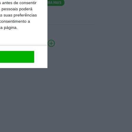
s antes de consentir
SAIBA MAIS
 pessoais poderá
s suas preferências
 consentimento a
da página.