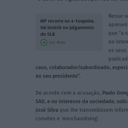
Nesse s
MP recorre no e-toupeira.
apresen
Vai insistir no julgamento
que “a s
do SLB
no inter
Ler Mais
os seus
praticad
caso, colaborador/subordinado, especi
ao seu presidente”.
De acordo com a acusação,
Paulo Gonç
SAD, e no interesse da sociedade, solici
José Silva
que lhe transmitissem inform
convites e ‘merchandising’.