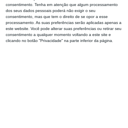
Berlim
e, pouco depois disso, terá iniciado
consentimento.
Tenha em atenção que algum processamento
conversações com possíveis sócios em Paris e
dos seus dados pessoais poderá não exigir o seu
Madrid.
consentimento, mas que tem o direito de se opor a esse
processamento. As suas preferências serão aplicadas apenas a
este website. Você pode alterar suas preferências ou retirar seu
consentimento a qualquer momento voltando a este site e
Três lições para investidores da carta de Warren
clicando no botão "Privacidade" na parte inferior da página.
Buffett
Ler Mais
A Berkshire Hathaway conta atualmente com
mais de 1.300 imobiliárias nos Estados Unidos,
mais de 43 mil agentes imobiliários
e reporta
vendas superiores a 100 milhões de dólares
(87,3 milhões de euros). Arrancou há dois
anos com a sua expansão internacional,
principalmente na América Latina e na
Europa, focada sobretudo em imóveis