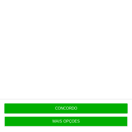
7:54
Um em cada três governantes declarou ter
empresas
Populares
“Se a centralização conseguir manter o bolo atual
já será uma vitória”
7:02
CONCORDO
MAIS OPÇÕES
Do IVA à TSU. As (poucas) obrigações fiscais de
agosto