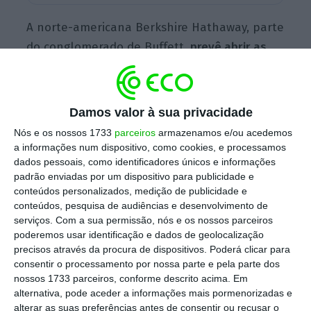
A norte-americana Berkshire Hathaway, parte
do conglomerado de Buffett,
prevê abrir as
agências imobiliárias ainda este ano
e conta
com a imobiliária
Barcelona Proto Group como
sócia
, informou a empresa de investimentos
Damos valor à sua privacidade
norte-americana em comunicado, citada pelo
Nós e os nossos 1733
parceiros
armazenamos e/ou acedemos
jornal espanhol.
a informações num dispositivo, como cookies, e processamos
dados pessoais, como identificadores únicos e informações
padrão enviadas por um dispositivo para publicidade e
conteúdos personalizados, medição de publicidade e
Os rumores desta entrada no mercado
conteúdos, pesquisa de audiências e desenvolvimento de
espanhol já remontam a novembro, altura
serviços.
Com a sua permissão, nós e os nossos parceiros
em que se dizia que a imobiliária de Buffett
poderemos usar identificação e dados de geolocalização
precisos através da procura de dispositivos. Poderá clicar para
queria aumentar a sua presença na Europa e
consentir o processamento por nossa parte e pela parte dos
na Ásia, diz o
Cinco Dias
.
No ano passado
nossos 1733 parceiros, conforme descrito acima. Em
entrou para os mercados de Londres e de
alternativa, pode aceder a informações mais pormenorizadas e
alterar as suas preferências antes de consentir ou recusar o