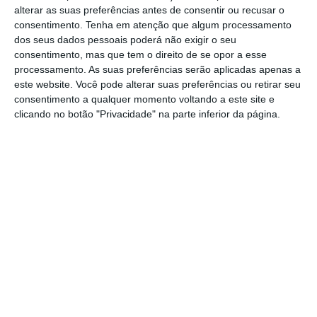
alterar as suas preferências antes de consentir ou recusar o
relação a 2017, se a comparação for feita face
consentimento.
Tenha em atenção que algum processamento
a 2014 então o aumento é de 36%,
revelou
dos seus dados pessoais poderá não exigir o seu
consentimento, mas que tem o direito de se opor a esse
Emma Navarro, vice-presidente do BEI, na
processamento. As suas preferências serão aplicadas apenas a
conferência de imprensa de apresentação de
este website. Você pode alterar suas preferências ou retirar seu
resultados da atividade do banco em
consentimento a qualquer momento voltando a este site e
clicando no botão "Privacidade" na parte inferior da página.
Portugal.
Desde 2014 os financiamentos do BEI
a Portugal aumentaram 36%
Fonte: BEI