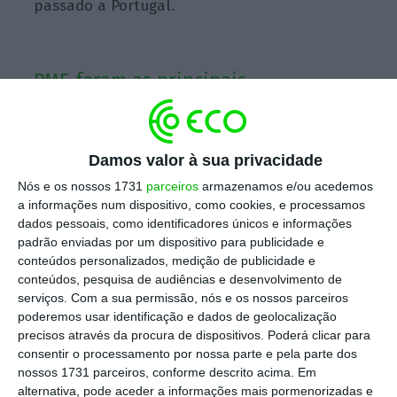
passado a Portugal.
PME foram as principais
beneficiárias do financiamento do
BEI
Damos valor à sua privacidade
Nós e os nossos 1731
parceiros
armazenamos e/ou acedemos
a informações num dispositivo, como cookies, e processamos
dados pessoais, como identificadores únicos e informações
padrão enviadas por um dispositivo para publicidade e
conteúdos personalizados, medição de publicidade e
conteúdos, pesquisa de audiências e desenvolvimento de
serviços.
Com a sua permissão, nós e os nossos parceiros
Fonte: BEI
poderemos usar identificação e dados de geolocalização
precisos através da procura de dispositivos. Poderá clicar para
Os financiamentos do BEI têm vindo a ganhar
consentir o processamento por nossa parte e pela parte dos
importância ao longo dos anos. Se
face ao
nossos 1731 parceiros, conforme descrito acima. Em
alternativa, pode aceder a informações mais pormenorizadas e
ano passado o aumento rondou os 3%, em