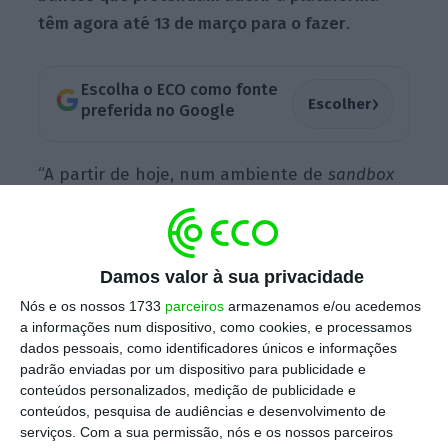
têm agora até 13 de março para o fazer
.
Escolha o ECO como fonte
›
Escolher
preferida no Google
“A partir de hoje, num ambiente de
sandbox
(testes), qualquer PSP (prestador de serviços
de pagamentos) pode testar as ligações à
infraestrutura e às API portuguesas definidas
Damos valor à sua privacidade
pela diretiva PSD2, de 1) consulta de saldos e
Nós e os nossos 1733
parceiros
armazenamos e/ou acedemos
movimentos, 2) iniciação de pagamentos e 3)
a informações num dispositivo, como cookies, e processamos
consulta da disponibilidade de fundos”, refere
dados pessoais, como identificadores únicos e informações
a SIBS.
padrão enviadas por um dispositivo para publicidade e
conteúdos personalizados, medição de publicidade e
conteúdos, pesquisa de audiências e desenvolvimento de
serviços.
Com a sua permissão, nós e os nossos parceiros