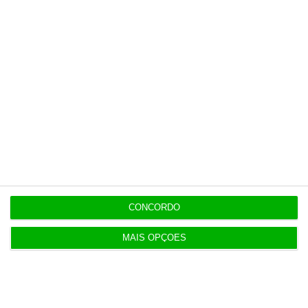
“Não está em causa a averiguação política” a Luís
Neves
11:32
Custo para construir uma casa nova aumenta
7,2%
11:25
NATO abre candidaturas para piloto para indústria
de defesa
CONCORDO
11:19
Abono pré-natal já pode ser atribuído de forma
MAIS OPÇÕES
automática
11:11