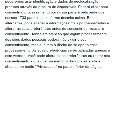
poderemos usar identificação e dados de geolocalização
Best abre a porta às fintech. “É aposta séria no
precisos através da procura de dispositivos. Poderá clicar para
futuro”
consentir o processamento por nossa parte e pela parte dos
Ler Mais
nossos 1733 parceiros, conforme descrito acima. Em
alternativa, pode aceder a informações mais pormenorizadas e
alterar as suas preferências antes de consentir ou recusar o
A entidade liderada por Madalena Cascais
consentimento.
Tenha em atenção que algum processamento
Tomé lembra que a
criação desta plataforma
dos seus dados pessoais poderá não exigir o seu
contou com a colaboração de 18 entidades
consentimento, mas que tem o direito de se opor a esse
processamento. As suas preferências serão aplicadas apenas a
financeiras de referência nacional que já
este website. Você pode alterar suas preferências ou retirar seu
aderiram
à SIBS API Market, conjunto que
consentimento a qualquer momento voltando a este site e
abrange 95% do universo de contas bancárias
clicando no botão "Privacidade" na parte inferior da página.
existentes em Portugal. Outras entidades
financeiras que pretendam aderir à
plataforma têm agora até ao próximo dia 13
de março para o fazerem.
“Este dia marca um novo ciclo na história dos