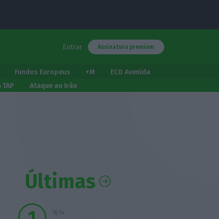
Entrar
Assinatura premium
Fundos Europeus
+M
ECO Avenida
a TAP
Ataque ao Irão
Últimas
16:14