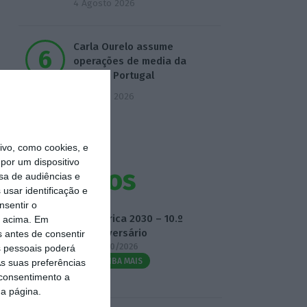
4 Agosto 2026
Carla Ourelo assume
operações de media da
Publicis Portugal
5 Agosto 2026
vo, como cookies, e
por um dispositivo
Eventos
sa de audiências e
usar identificação e
nsentir o
Fábrica 2030 – 10.º
o acima. Em
Aniversário
s antes de consentir
14/10/2026
 pessoais poderá
SAIBA MAIS
s suas preferências
 consentimento a
da página.