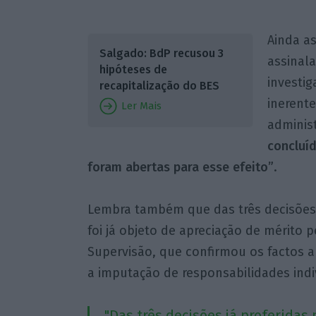
Ainda as
Salgado: BdP recusou 3
assinala
hipóteses de
investig
recapitalização do BES
inerente
Ler Mais
adminis
concluíd
foram abertas para esse efeito”
.
Lembra também que das três decisões 
foi já objeto de apreciação de mérito 
Supervisão, que confirmou os factos 
a imputação de responsabilidades indiv
"Das três decisões já proferidas 