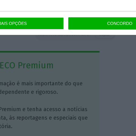
ução. Penso todos os dias nos lesados.
.
AIS OPÇÕES
CONCORDO
https://eco.sapo.pt/2019/03/04/banco-de-portugal-responde-a-salgado-diz-que-ja-concluiu-maioria-das-investigacoes-ao-bes/
Copiar
 ECO Premium
mação é mais importante do que
dependente e rigoroso.
Premium e tenha acesso a notícias
nta, às reportagens e especiais que
ória.