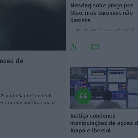
Nasdaq sobe preço por
Olso, mas Euronext não
desiste
Leonor Mateus Ferreira,
4 Março 2019
eses de
Espírito Santo", defende
e vontade política para o
Justiça condenou
manipulações de ações 
Inapa e Ibersol