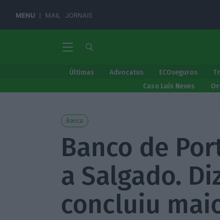
MENU
MAIL
JORNAIS
Últimas
Advocatus
ECOseguros
T
Caso Luís Neves
Or
Banca
Banco de Por
a Salgado. Di
concluiu maio