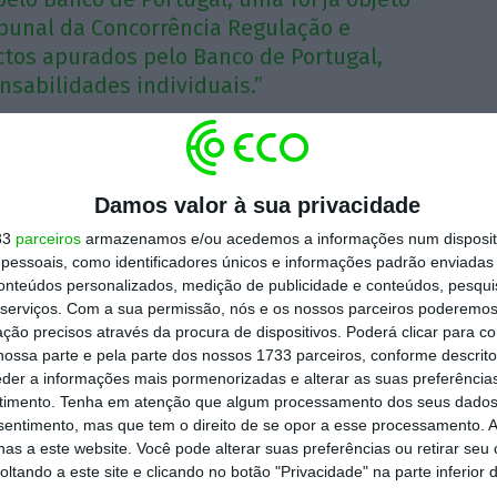
ibunal da Concorrência Regulação e
ctos apurados pelo Banco de Portugal,
sabilidades individuais.”
Damos valor à sua privacidade
disse que
“faltou vontade política” para evitar
, isto porque havia outras soluções para
33
parceiros
armazenamos e/ou acedemos a informações num dispositi
essoais, como identificadores únicos e informações padrão enviadas 
 me leva a pensar que não houve vontade
conteúdos personalizados, medição de publicidade e conteúdos, pesqui
rnador e o Banco de Portugal terem recusado
serviços.
Com a sua permissão, nós e os nossos parceiros poderemos 
ção precisos através da procura de dispositivos. Poderá clicar para co
anco”, refere Salgado.
ossa parte e pela parte dos nossos 1733 parceiros, conforme descrit
eder a informações mais pormenorizadas e alterar as suas preferência
timento.
Tenha em atenção que algum processamento dos seus dados
 causou os lesados do BES, em quem pensa
nsentimento, mas que tem o direito de se opor a esse processamento. A
 a resolução. [No tempo da] minha ação no
as a este website. Você pode alterar suas preferências ou retirar seu
Portanto, não fui eu que causei os lesados.
tando a este site e clicando no botão "Privacidade" na parte inferior 