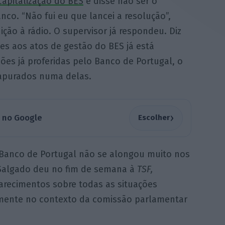
capitalização do BES
e disse não ser o
co. “Não fui eu que lancei a resolução”,
ição à rádio. O supervisor já respondeu. Diz
es aos atos de gestão do BES já está
ões já proferidas pelo Banco de Portugal, o
 apurados numa delas.
›
a no Google
Escolher
 Banco de Portugal não se alongou muito nos
 Salgado deu no fim de semana à
TSF,
larecimentos sobre todas as situações
mente no contexto da comissão parlamentar