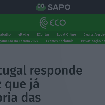
rabalho
eRadar
EContas
Local Online
Capital Verde
çamento do Estado 2027
Exames nacionais
Privatização d
tugal responde
z que já
ria das