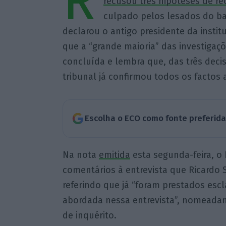
R
recusou três hipóteses de re
culpado pelos lesados do ban
declarou o antigo presidente da institu
que a “grande maioria” das investigaçõ
concluída e lembra que, das três decis
tribunal já confirmou todos os factos
Escolha o ECO como fonte preferid
Na nota
emitida
esta segunda-feira, o
comentários à entrevista que Ricardo
referindo que já “foram prestados esc
abordada nessa entrevista”, nomeada
de inquérito.