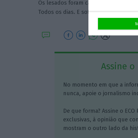
Os lesados foram causados pela resol
Todos os dias. E sofro com isso”, disse
M
Assine o
No momento em que a infor
nunca, apoie o jornalismo in
De que forma? Assine o ECO 
exclusivas, à opinião que co
mostram o outro lado da hist