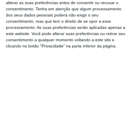
seus produtos e não concorrer com
alterar as suas preferências antes de consentir ou recusar o
qualidade”, vinca em comunicado a comissária
consentimento.
Tenha em atenção que algum processamento
dos seus dados pessoais poderá não exigir o seu
europeia para a área da Concorrência,
consentimento, mas que tem o direito de se opor a esse
Margrethe Vestager.
processamento. As suas preferências serão aplicadas apenas a
este website. Você pode alterar suas preferências ou retirar seu
consentimento a qualquer momento voltando a este site e
Bruxelas investiga suspeita de cartel na BMW,
clicando no botão "Privacidade" na parte inferior da página.
Daimler e VW
Ler Mais
A responsável admite que Bruxelas está
“preocupada com a possibilidade de este ser
um desses casos”, já que, a ter-se
concretizado, “
os consumidores europeus
podem ter sido impedidos de comprar carros
com a melhor tecnologia disponível
”.