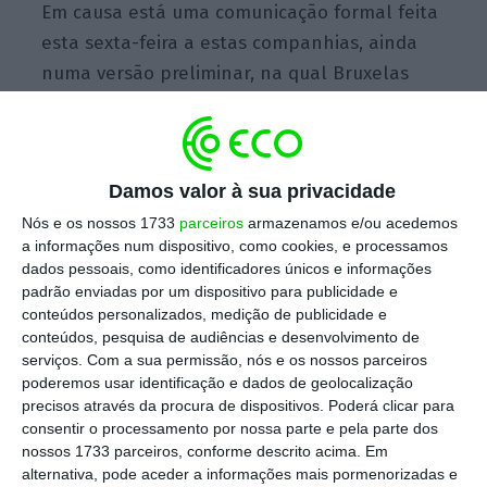
Em causa está uma comunicação formal feita
esta sexta-feira a estas companhias, ainda
numa versão preliminar, na qual Bruxelas
acusa estas empresas de “violarem as regras
concorrenciais da UE, entre 2006 a 2014, por
conluio que restringiu a concorrência no
Damos valor à sua privacidade
desenvolvimento de tecnologias limpas para
Nós e os nossos 1733
parceiros
armazenamos e/ou acedemos
as emissões de gasolina e diesel
nos carros
a informações num dispositivo, como cookies, e processamos
de passageiros”.
dados pessoais, como identificadores únicos e informações
padrão enviadas por um dispositivo para publicidade e
conteúdos personalizados, medição de publicidade e
“As empresas podem cooperar de várias
conteúdos, pesquisa de audiências e desenvolvimento de
serviços.
Com a sua permissão, nós e os nossos parceiros
maneiras para melhorar a qualidade dos seus
poderemos usar identificação e dados de geolocalização
produtos, mas, segundo as regras de
precisos através da procura de dispositivos. Poderá clicar para
concorrência da EU, não podem fazer
consentir o processamento por nossa parte e pela parte dos
nossos 1733 parceiros, conforme descrito acima. Em
exatamente o contrário: não melhorar os
alternativa, pode aceder a informações mais pormenorizadas e