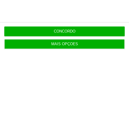
11:12
Bruxelas já pagou os 2,32 mil milhões do nono
CONCORDO
cheque do PRR
MAIS OPÇÕES
Populares
“Se a centralização conseguir manter o bolo atual
já será uma vitória”
7:02
T-Systems: Serviço de Saúde de Múrcia reforça