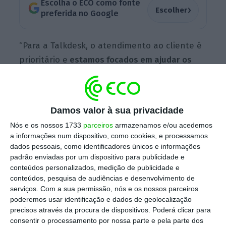
Escolha o ECO como fonte
›
Escolher
preferida no Google
“Para a Talkdesk, o atendimento ao cliente é
prioritário e
estamos focados em ajudar os
nossos clientes a fazê-lo da melhor forma,
pelo que queremos assegurar que somos o
exemplo vivo da nossa mensagem
“, explica o
Damos valor à sua privacidade
diretor-geral da empresa, que se especializa
Nós e os nossos 1733
parceiros
armazenamos e/ou acedemos
no desenvolvimento de
software
baseado em
a informações num dispositivo, como cookies, e processamos
cloud
para centros de contato. Em
dados pessoais, como identificadores únicos e informações
padrão enviadas por um dispositivo para publicidade e
comunicado,
Marco Costa explica que o
conteúdos personalizados, medição de publicidade e
número de clientes tem crescido de forma
conteúdos, pesquisa de audiências e desenvolvimento de
“bastante acentuada”
, daí o investimento
serviços.
Com a sua permissão, nós e os nossos parceiros
poderemos usar identificação e dados de geolocalização
neste novo centro de suporte, cuja
precisos através da procura de dispositivos. Poderá clicar para
inauguração está marcada para o próximo
consentir o processamento por nossa parte e pela parte dos