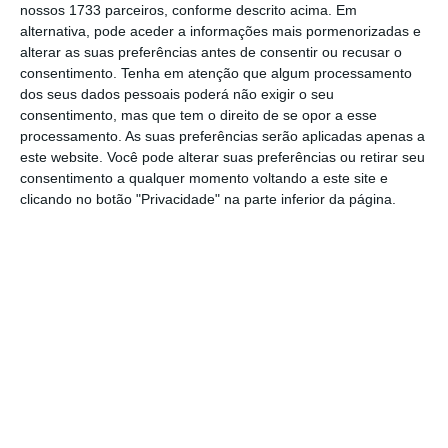
mês.
nossos 1733 parceiros, conforme descrito acima. Em
alternativa, pode aceder a informações mais pormenorizadas e
alterar as suas preferências antes de consentir ou recusar o
consentimento.
Tenha em atenção que algum processamento
Talkdesk abre laboratório em Coimbra e cria 100
dos seus dados pessoais poderá não exigir o seu
empregos
consentimento, mas que tem o direito de se opor a esse
processamento. As suas preferências serão aplicadas apenas a
Ler Mais
este website. Você pode alterar suas preferências ou retirar seu
consentimento a qualquer momento voltando a este site e
Em causa está um linha de apoio ao cliente,
clicando no botão "Privacidade" na parte inferior da página.
que funcionará 24 horas por dia, sete dias por
semana
, de modo a “adicionar qualidade e
capacidade de resposta à já existente oferta
de suporte”. O Porto foi a cidade escolhida,
uma vez que a empresa já tem presença na
Invicta,
com uma equipa atualmente
constituída por 80 colaboradores. A estes,
deverão juntar-se mais 50.