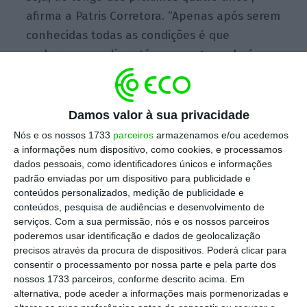
afirma a Patris Corretora. “Apenas após serem
conhecidas todas as condições é que
poderemos avaliar até que ponto poderá
revelar-se significativo o interesse do setor
bancário”.
Damos valor à sua privacidade
Nós e os nossos 1733
parceiros
armazenamos e/ou acedemos
Após oito anos, Draghi pode sair do BCE sem ter
a informações num dispositivo, como cookies, e processamos
subido juros
dados pessoais, como identificadores únicos e informações
Ler Mais
padrão enviadas por um dispositivo para publicidade e
conteúdos personalizados, medição de publicidade e
conteúdos, pesquisa de audiências e desenvolvimento de
A Caixa Geral de Depósitos afirmou ao
ECO
serviços.
Com a sua permissão, nós e os nossos parceiros
que as condições técnicas e financeiras
poderemos usar identificação e dados de geolocalização
precisos através da procura de dispositivos. Poderá clicar para
poderão ser “determinantes para avaliar” o
consentir o processamento por nossa parte e pela parte dos
interesse, mas por agora afasta a
nossos 1733 parceiros, conforme descrito acima. Em
possibilidade de recorrer a estes
alternativa, pode aceder a informações mais pormenorizadas e