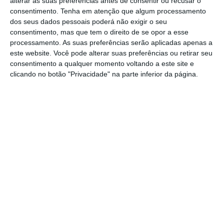
alterar as suas preferências antes de consentir ou recusar o
empréstimos.
“A CGD não tem intenção, à
consentimento.
Tenha em atenção que algum processamento
partida, de participar nestas novas operações,
dos seus dados pessoais poderá não exigir o seu
atendendo à sua sólida e muito confortável
consentimento, mas que tem o direito de se opor a esse
processamento. As suas preferências serão aplicadas apenas a
posição de liquidez”
.
este website. Você pode alterar suas preferências ou retirar seu
consentimento a qualquer momento voltando a este site e
Fonte oficial recordou ainda que o banco
clicando no botão "Privacidade" na parte inferior da página.
público, o maior no país e responsável por
um quarto do mercado em termos de
clientes, reembolsou antecipada e
integralmente o financiamento junto do BCE
em junho do ano passado. Contactados pelo
ECO sobre se têm interesse neste novo
programa de financiamento de baixo custo,
Novo Banco, BPI, BCP e Santander Totta não
quiseram comentar.