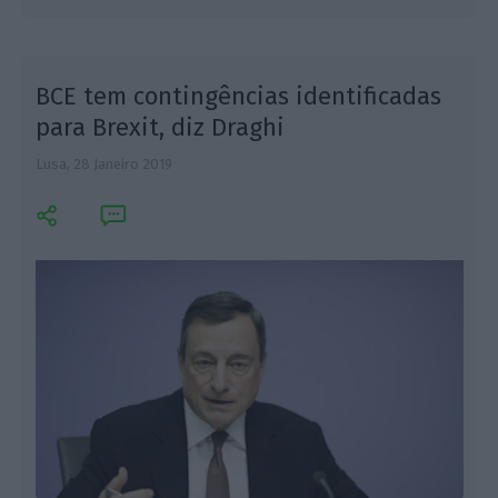
BCE tem contingências identificadas
para Brexit, diz Draghi
Lusa,
28 Janeiro 2019
L