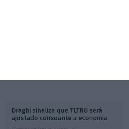
3.º Local Summit
07/10/2026
SAIBA MAIS
Draghi sinaliza que TLTRO será
ajustado consoante a economia
Leonor Mateus Ferreira,
27 Março 2019