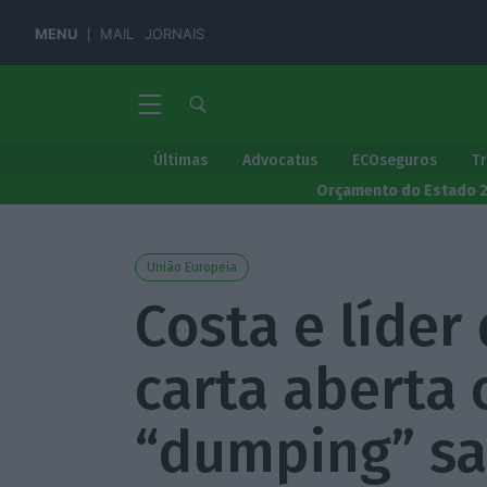
MENU
MAIL
JORNAIS
Últimas
Advocatus
ECOseguros
T
Orçamento do Estado 
União Europeia
Costa e líder
carta aberta 
“dumping” sal