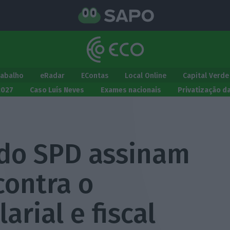
rabalho
eRadar
EContas
Local Online
Capital Verde
2027
Caso Luís Neves
Exames nacionais
Privatização d
 do SPD assinam
contra o
arial e fiscal