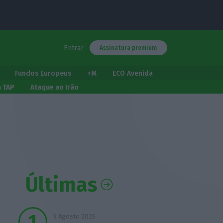
Entrar
Assinatura premium
Fundos Europeus
+M
ECO Avenida
a TAP
Ataque ao Irão
Últimas
6 Agosto 2026