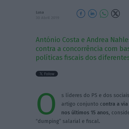
Lusa
30 Abril 2019
António Costa e Andrea Nahl
contra a concorrência com bas
políticas fiscais dos diferen
O
s líderes do PS e dos soci
artigo conjunto c
ontra a via
nos últimos 15 anos
, consid
“dumping” salarial e fiscal.