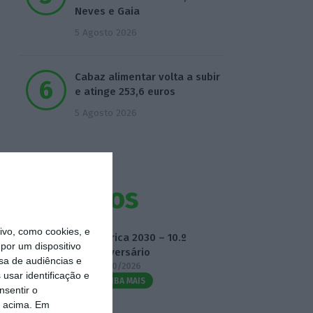
Neves e Gaia
5 Agosto 2026
Cabaz alimentar volta a subir
e atinge 253,6 euros
5 Agosto 2026
Eventos
vo, como cookies, e
Fábrica 2030 – 10.º
por um dispositivo
Aniversário
sa de audiências e
14/10/2026
usar identificação e
SAIBA MAIS
nsentir o
o acima. Em