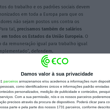
itos do trabalho e os padrões sociais devem
monizados em toda a Europa para que os
adores não sejam postos uns contra os
Para tal,
precisamos também de salários
 em todos os Estados da União Europeia
. O
o da remuneração igual para trabalho igual
implementado”, defendem.
stam-se frontalmente contra a concorrência
líticas fiscais dos diferentes Estados-
Damos valor à sua privacidade
31
parceiros
armazenamos e/ou acedemos a informações num dispositi
essoais, como identificadores únicos e informações padrão enviadas 
conteúdos personalizados, medição de publicidade e conteúdos, pesqui
ueles que não cumprem as regras devem ser
serviços.
Com a sua permissão, nós e os nossos parceiros poderemos 
ção precisos através da procura de dispositivos. Poderá clicar para co
com a corrida aos impostos mais baixos
ossa parte e pela parte dos nossos 1731 parceiros, conforme descrit
membros”, apontam.