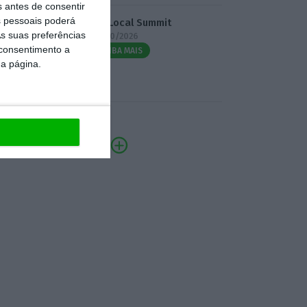
s antes de consentir
 pessoais poderá
3.º Local Summit
s suas preferências
07/10/2026
 consentimento a
SAIBA MAIS
da página.