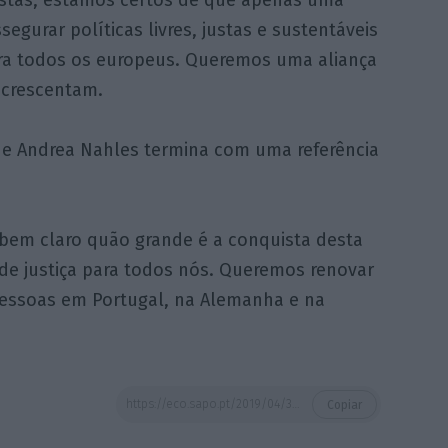
istas, estamos certos de que apenas uma
segurar políticas livres, justas e sustentáveis
ra todos os europeus. Queremos uma aliança
acrescentam.
 de Andrea Nahles termina com uma referência
bem claro quão grande é a conquista desta
de justiça para todos nós. Queremos renovar
pessoas em Portugal, na Alemanha e na
https://eco.sapo.pt/2019/04/30/costa-e-lider-do-spd-assinam-carta-aberta-contra-o-dumping-salarial-e-fiscal/
Copiar