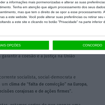
eder a informações mais pormenorizadas e alterar as suas preferência
timento.
Tenha em atenção que algum processamento dos seus dados
nsentimento, mas que tem o direito de se opor a esse processamento. A
rnativa, os líderes do PS e do SPD propõem
as a este website. Você pode alterar suas preferências ou retirar seu
ibutação mínima de todas as empresas e um
tando a este site e clicando no botão "Privacidade" na parte inferior 
digital
, para que todos possam fazer uma
uição justa para uma sociedade baseada na
edade”.
AIS OPÇÕES
CONCORDO
 garantir a coesão e a justiça na União
corrente socialista, social-democrata e
ém um
clima de “falta de convicção” na Europa,
cisões corajosas e de ações firmes”
.