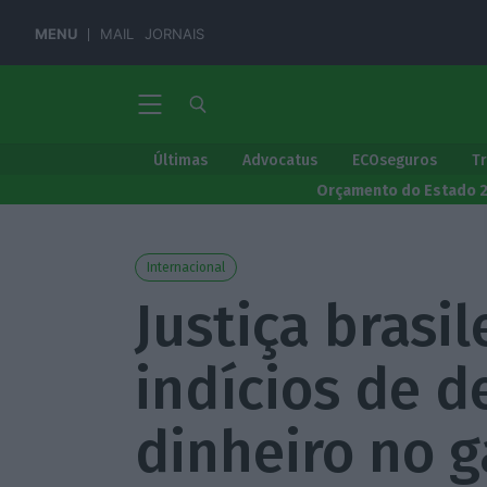
MENU
MAIL
JORNAIS
Últimas
Advocatus
ECOseguros
T
Orçamento do Estado 
Internacional
Justiça brasi
indícios de d
dinheiro no 