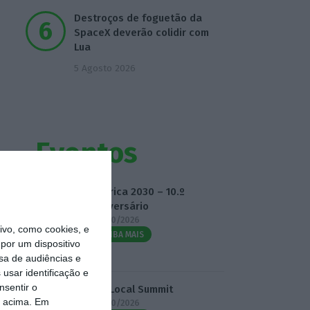
Destroços de foguetão da
SpaceX deverão colidir com
Lua
5 Agosto 2026
Eventos
Fábrica 2030 – 10.º
Aniversário
14/10/2026
vo, como cookies, e
SAIBA MAIS
por um dispositivo
sa de audiências e
usar identificação e
nsentir o
3.º Local Summit
o acima. Em
07/10/2026