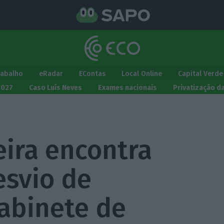
rabalho
eRadar
EContas
Local Online
Capital Verde
2027
Caso Luís Neves
Exames nacionais
Privatização d
leira encontra
esvio de
gabinete de