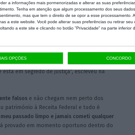
eder a informações mais pormenorizadas e alterar as suas preferência
ria de uma agência bancária situada dentro
timento.
Tenha em atenção que algum processamento dos seus dados
nsentimento, mas que tem o direito de se opor a esse processamento. A
om imóveis.
as a este website. Você pode alterar suas preferências ou retirar seu
tando a este site e clicando no botão "Privacidade" na parte inferior 
vio Bolsonaro reafirmou que é inocente
.
azadas na revista Veja acerca de meu
AIS OPÇÕES
CONCORDO
 seguidos e constantes vazamentos de
está em segredo de justiça”, escreveu na
ente falsos
e não chegam nem perto dos
u património à Receita Federal e tudo é
meu passado limpo e jamais cometi qualquer
erá provado em momento oportuno dentro do