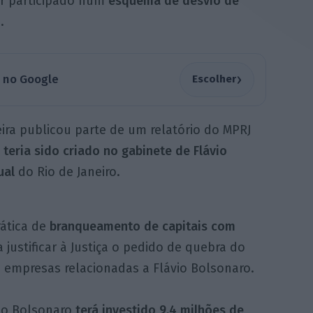
er participado num
esquema de desvio de
.
›
a no Google
Escolher
leira publicou parte de um relatório do MPRJ
e
teria sido criado no gabinete de Flávio
ual
do Rio de Janeiro.
rática de
branqueamento de capitais com
 justificar à Justiça o pedido de quebra do
 e empresas relacionadas a Flávio Bolsonaro.
vio Bolsonaro
terá investido 9,4 milhões de