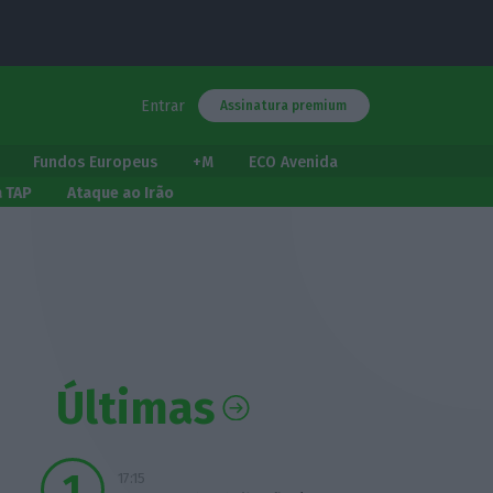
Entrar
Assinatura premium
Fundos Europeus
+M
ECO Avenida
a TAP
Ataque ao Irão
Últimas
17:15