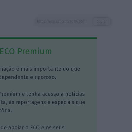
https://eco.sapo.pt/2019/05/16/justica-brasileira-encontra-indicios-de-desvio-de-dinheiro-no-gabinete-de-flavio-bolsonaro/
Copiar
 ECO Premium
mação é mais importante do que
dependente e rigoroso.
Premium e tenha acesso a notícias
nta, às reportagens e especiais que
ória.
 de apoiar o ECO e os seus