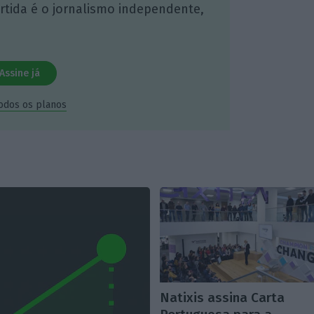
artida é o jornalismo independente,
Assine já
todos os planos
Natixis assina Carta