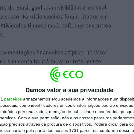
te do Brasil ganharam visibilidade no final
assessor Fabrício Queiroz foram citados em
Atividades Financeiras (Coaf), que encontrou
s.
ovimentações financeiras atípicas no valor
) na sua conta bancária, valor totalmente
s.
ório indicou que o ex-assessor também
Damos valor à sua privacidade
diversas transferências e depósitos feitos
31
parceiros
armazenamos e/ou acedemos a informações num dispositi
essoais, como identificadores únicos e informações padrão enviadas 
o funcionários do gabinete parlamentar de
conteúdos personalizados, medição de publicidade e conteúdos, pesqui
olsonaro na Alerj.
serviços.
Com a sua permissão, nós e os nossos parceiros poderemos 
ção precisos através da procura de dispositivos. Poderá clicar para co
ossa parte e pela parte dos nossos 1731 parceiros, conforme descrit
o Bolsonaro foi citado inicialmente porque