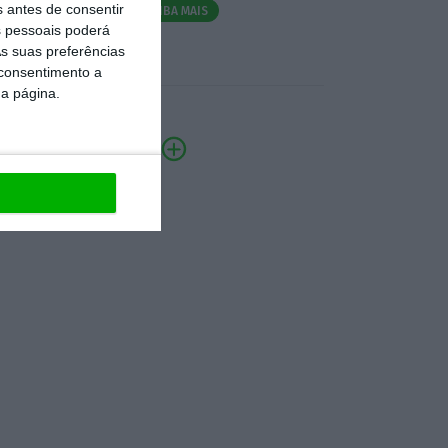
s antes de consentir
SAIBA MAIS
 pessoais poderá
s suas preferências
 consentimento a
da página.