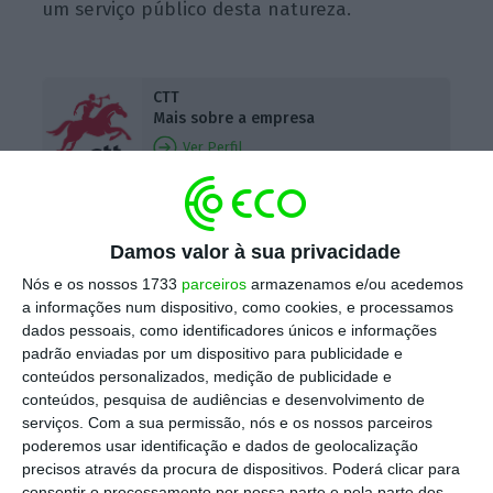
um serviço público desta natureza.
CTT
Mais sobre a empresa
Ver Perfil
Para exemplificar,
o presidente da Anacom
Damos valor à sua privacidade
disse que o atual contrato “não cria nenhum
impedimento a que a empresa subcontrate a
Nós e os nossos 1733
parceiros
armazenamos e/ou acedemos
a informações num dispositivo, como cookies, e processamos
terceiros todos os serviços postais, quer os
dados pessoais, como identificadores únicos e informações
serviços prestados nos estabelecimentos,
padrão enviadas por um dispositivo para publicidade e
quer os serviços de distribuição”.
“Quanto
conteúdos personalizados, medição de publicidade e
conteúdos, pesquisa de audiências e desenvolvimento de
uma empresa passa a ser exclusivamente
serviços.
Com a sua permissão, nós e os nossos parceiros
privada, o Estado tem de contratualizar bem
poderemos usar identificação e dados de geolocalização
como é que o serviço é prestado e tem,
precisos através da procura de dispositivos. Poderá clicar para
consentir o processamento por nossa parte e pela parte dos