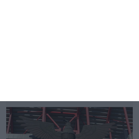
Benfica prevê mais 21% de lucros,
sem contar com SAD
Filipe Paiva Cardoso,
5 Junho 2019