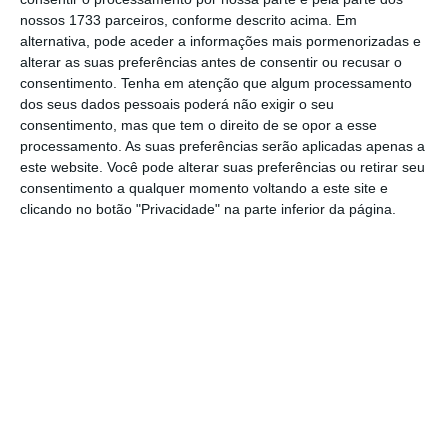
depois, de fiscalizar o cumprimento desse
nossos 1733 parceiros, conforme descrito acima. Em
contrato”, apontou o líder do regulador das
alternativa, pode aceder a informações mais pormenorizadas e
comunicações.
alterar as suas preferências antes de consentir ou recusar o
consentimento.
Tenha em atenção que algum processamento
dos seus dados pessoais poderá não exigir o seu
consentimento, mas que tem o direito de se opor a esse
processamento. As suas preferências serão aplicadas apenas a
este website. Você pode alterar suas preferências ou retirar seu
O contrato [de concessão] não
consentimento a qualquer momento voltando a este site e
clicando no botão "Privacidade" na parte inferior da página.
terá acautelado todas as
situações que entretanto
aconteceram.
João Cadete de Matos
Presidente da Anacom
Número de concelhos sem