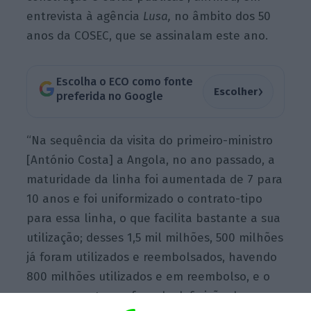
entrevista à agência
Lusa,
no âmbito dos 50
anos da COSEC, que se assinalam este ano.
Escolha o ECO como fonte
›
Escolher
preferida no Google
“Na sequência da visita do primeiro-ministro
[António Costa] a Angola, no ano passado, a
maturidade da linha foi aumentada de 7 para
10 anos e foi uniformizado o contrato-tipo
para essa linha, o que facilita bastante a sua
utilização; desses 1,5 mil milhões, 500 milhões
já foram utilizados e reembolsados, havendo
800 milhões utilizados e em reembolso, e o
remanescente em fase de definição de