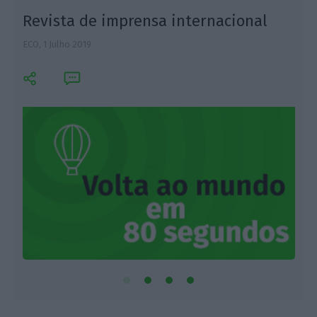
Revista de imprensa internacional
ECO,
1 Julho 2019
L