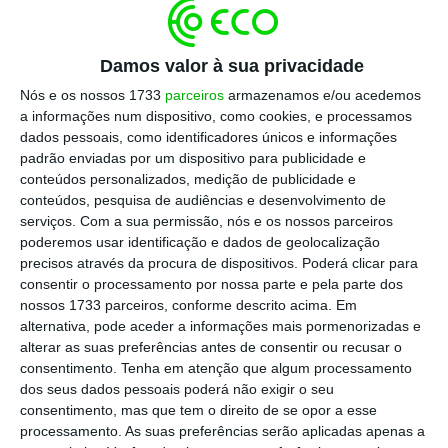
prioridades pelo Governo de Angola, que é
quem define a prioridade e o
enquadramento,
havendo 700 milhões por
Damos valor à sua privacidade
utilizar
“, apontou a responsável.
Nós e os nossos 1733
parceiros
armazenamos e/ou acedemos
a informações num dispositivo, como cookies, e processamos
dados pessoais, como identificadores únicos e informações
padrão enviadas por um dispositivo para publicidade e
Economist: Relançar produção de petróleo em
conteúdos personalizados, medição de publicidade e
Angola é vital
conteúdos, pesquisa de audiências e desenvolvimento de
Ler Mais
serviços.
Com a sua permissão, nós e os nossos parceiros
poderemos usar identificação e dados de geolocalização
precisos através da procura de dispositivos. Poderá clicar para
Questionada sobre se há falta de apetência
consentir o processamento por nossa parte e pela parte dos
nossos 1733 parceiros, conforme descrito acima. Em
das empresas portuguesas por Angola,
alternativa, pode aceder a informações mais pormenorizadas e
Celeste Hagatong rejeitou a ideia, explicando
alterar as suas preferências antes de consentir ou recusar o
que
a existência de valores disponíveis e não
consentimento.
Tenha em atenção que algum processamento
dos seus dados pessoais poderá não exigir o seu
utilizados tem a ver com a situação específica
consentimento, mas que tem o direito de se opor a esse
da economia de Angola, ainda a recuperar de
processamento. As suas preferências serão aplicadas apenas a