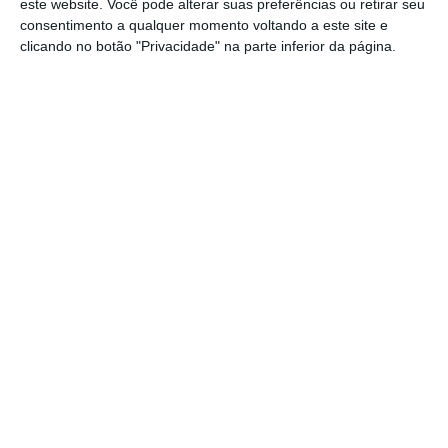
vários anos de recessão e com um alto nível
este website. Você pode alterar suas preferências ou retirar seu
consentimento a qualquer momento voltando a este site e
de endividamento
, que o Fundo Monetário
clicando no botão "Privacidade" na parte inferior da página.
Internacional (FMI), com quem o país assinou
um acordo em dezembro, coloca em cerca de
90% em 2018.
“Isto é dívida pública e as coisas não têm
estado a sair com a velocidade que
gostaríamos porque Angola tem restrições de
dívida pública, mas está a analisar as
operações, algumas estão no ‘pipeline’, mas
há plafonds de endividamento, como
Portugal tinha há uns anos”, explicou,
desdramatizando a existência de valores não
usados e disponíveis para segurar os
investimentos de empresas portuguesas em