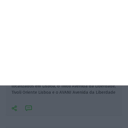
A PLMJ foi responsável pela assessoria jurídica à
Minor International na venda de três hotéis
localizados em Lisboa, o Tivoli Avenida da Liberdade,
Tivoli Oriente Lisboa e o AVANI Avenida da Liberdade