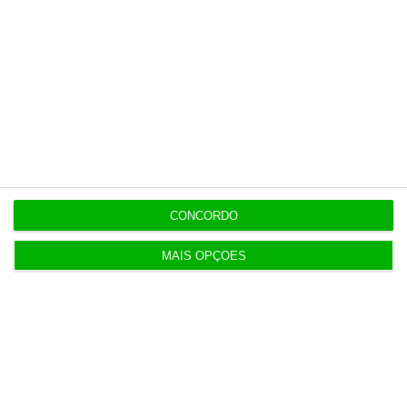
Populares
Combustíveis. Cinco propostas de política fiscal
3 Agosto 2026
CONCORDO
T-Systems: Serviço de Saúde de Múrcia reforça
cibersegurança
MAIS OPÇÕES
3 Agosto 2026
Eólicas para ‘alimentar’ Start Campus em consulta
pública
3 Agosto 2026