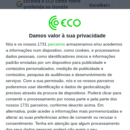
Escolha o ECO como fonte
›
Escolher
preferida no Google
Esta é a primeira vez que a Mercadona sai de
Espanha e aposta na internacionalização.
Damos valor à sua privacidade
Portugal foi o mercado escolhido para o
Nós e os nossos 1731
parceiros
armazenamos e/ou acedemos
teste, e a cadeia de retalho
espera chegar às
a informações num dispositivo, como cookies, e processamos
dados pessoais, como identificadores únicos e informações
150 lojas “nos próximos anos”, detalhou o
padrão enviadas por um dispositivo para publicidade e
responsável em declarações aos jornalistas
conteúdos personalizados, medição de publicidade e
na apresentação da loja de estreia a
conteúdos, pesquisa de audiências e desenvolvimento de
serviços.
Com a sua permissão, nós e os nossos parceiros
trabalhadores e parceiros
, esta segunda-
poderemos usar identificação e dados de geolocalização
feira.
precisos através da procura de dispositivos. Poderá clicar para
consentir o processamento por nossa parte e pela parte dos
nossos 1731 parceiros, conforme descrito acima. Em
alternativa, pode aceder a informações mais pormenorizadas e
A cadeia espanhola, que já contratou 900
alterar as suas preferências antes de consentir ou recusar o
pessoas em Portugal, espera chegar aos 1.100
consentimento.
Tenha em atenção que algum processamento
trabalhadores até ao final de 2019.
dos seus dados pessoais poderá não exigir o seu