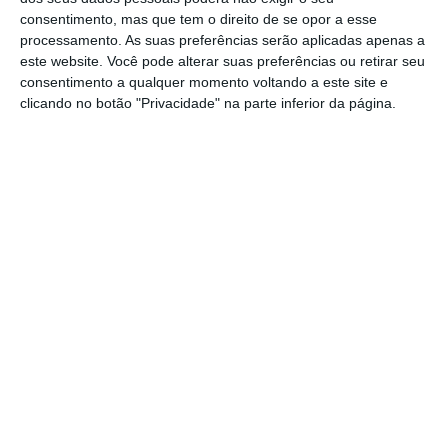
consentimento, mas que tem o direito de se opor a esse
processamento. As suas preferências serão aplicadas apenas a
5 coisas que tem de saber sobre a loja n.º1 da
este website. Você pode alterar suas preferências ou retirar seu
Mercadona
consentimento a qualquer momento voltando a este site e
clicando no botão "Privacidade" na parte inferior da página.
Ler Mais
De poucas palavras, o valenciano disse ainda
que o dia de hoje é o
culminar de três anos de
trabalho de preparação
. “Estou emocionado e
grato pela forma como os portugueses nos
receberam”, disse.
https://eco.sapo.pt/2019/07/02/mercadona-vai-demorar-dois-anos-a-chegar-a-lisboa/
Copiar