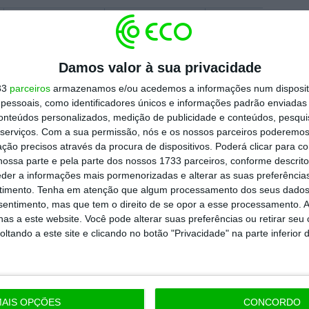
. Fev
17. Fev
24. Fev
a em 2,48 euros em bolsa, acima do preço
Damos valor à sua privacidade
edia
propõe pagar 2,3336 euros por cada ação
33
parceiros
armazenamos e/ou acedemos a informações num dispositi
Prisa
ela
e 2,1322 euros pelas mais de 80
essoais, como identificadores únicos e informações padrão enviadas 
conteúdos personalizados, medição de publicidade e conteúdos, pesqui
o grupo espanhol.
serviços.
Com a sua permissão, nós e os nossos parceiros poderemos 
ção precisos através da procura de dispositivos. Poderá clicar para co
ndes oferece 180 milhões de euros pela TVI,
ossa parte e pela parte dos nossos 1733 parceiros, conforme descrit
eder a informações mais pormenorizadas e alterar as suas preferência
se value
), a operação de compra da Media
timento.
Tenha em atenção que algum processamento dos seus dados
e euros.
nsentimento, mas que tem o direito de se opor a esse processamento. A
as a este website. Você pode alterar suas preferências ou retirar seu
tando a este site e clicando no botão "Privacidade" na parte inferior 
https://eco.sapo.pt/2019/09/23/cofina-brilha-apos-opa-a-media-capital-dona-da-tvi-nao-mexe/
Copiar
AIS OPÇÕES
CONCORDO