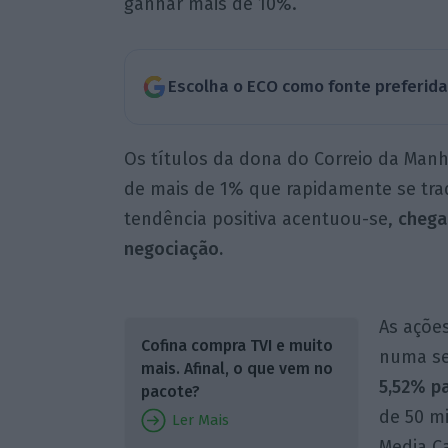
ganhar mais de 10%.
Escolha o ECO como fonte preferid
Os títulos da dona do Correio da Man
de mais de 1% que rapidamente se tra
tendência positiva acentuou-se,
chega
negociação.
As açõe
Cofina compra TVI e muito
numa se
mais. Afinal, o que vem no
5,52% pa
pacote?
de 50 mi
Ler Mais
Media Ca