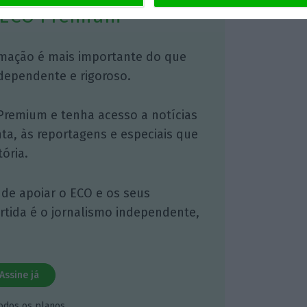
 ECO Premium
mação é mais importante do que
dependente e rigoroso.
Premium e tenha acesso a notícias
nta, às reportagens e especiais que
ória.
 de apoiar o ECO e os seus
artida é o jornalismo independente,
Assine já
todos os planos