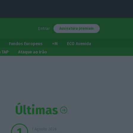
Entrar
Assinatura premium
Fundos Europeus
+M
ECO Avenida
a TAP
Ataque ao Irão
Últimas
7 Agosto 2026