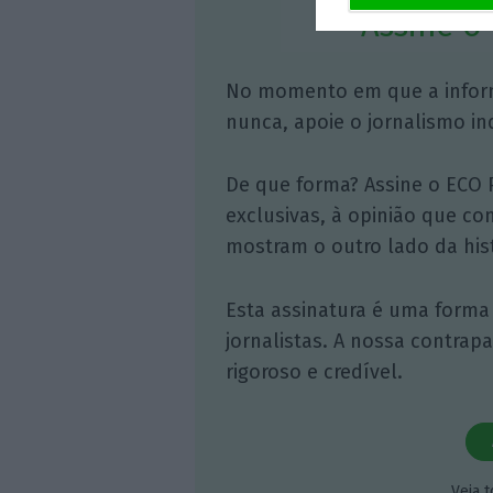
Assine o
No momento em que a infor
nunca, apoie o jornalismo in
De que forma? Assine o ECO 
exclusivas, à opinião que co
mostram o outro lado da hist
Esta assinatura é uma forma
jornalistas. A nossa contrap
rigoroso e credível.
Veja 