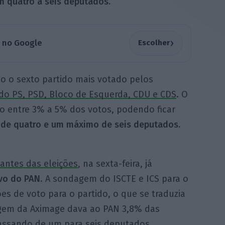
om quatro a seis deputados.
›
a no Google
Escolher
o sexto partido mais votado pelos
 do PS, PSD, Bloco de Esquerda, CDU e CDS
. O
do entre 3% a 5% dos votos, podendo ficar
 de quatro e um máximo de seis deputados.
antes das eleições
, na sexta-feira, já
vo do PAN
. A sondagem do ISCTE e ICS para o
s de voto para o partido, o que se traduzia
agem da Aximage dava ao PAN 3,8% das
assando de um para seis deputados.