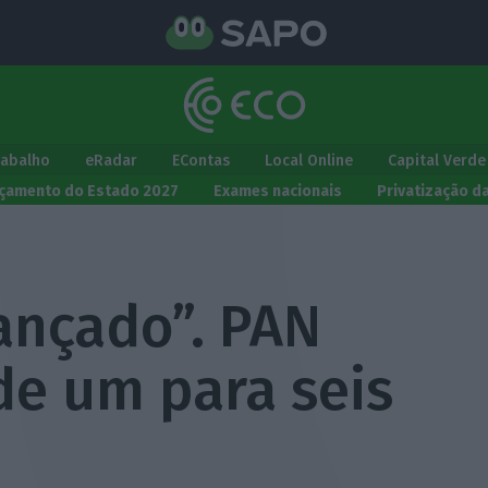
rabalho
eRadar
EContas
Local Online
Capital Verde
çamento do Estado 2027
Exames nacionais
Privatização d
ançado”. PAN
de um para seis