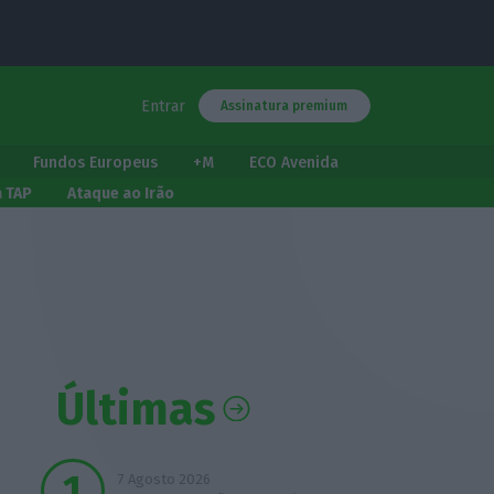
Entrar
Assinatura premium
Fundos Europeus
+M
ECO Avenida
a TAP
Ataque ao Irão
Últimas
7 Agosto 2026