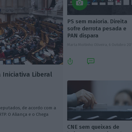
PS sem maioria. Direita
sofre derrota pesada e
PAN dispara
Marta Moitinho Oliveira,
6 Outubro 20
niciativa Liberal
r deputados, de acordo com a
TP. O Aliança e o Chega
CNE sem queixas de