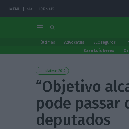
MENU
MAIL
JORNAIS
Últimas
Advocatus
ECOseguros
T
Caso Luís Neves
Or
Legislativas 2019
“Objetivo alc
pode passar 
deputados